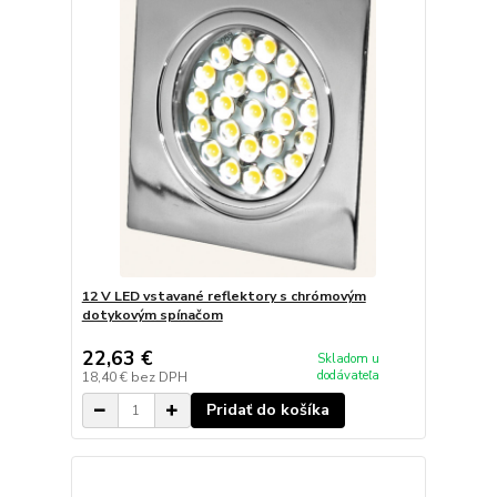
12 V LED vstavané reflektory s chrómovým
dotykovým spínačom
22,63 €
Skladom u
dodávateľa
18,40 €
bez DPH
Pridať do košíka