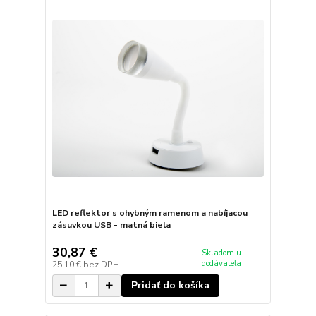
LED reflektor s ohybným ramenom a nabíjacou
zásuvkou USB - matná biela
30,87 €
Skladom u
dodávateľa
25,10 €
bez DPH
Pridať do košíka