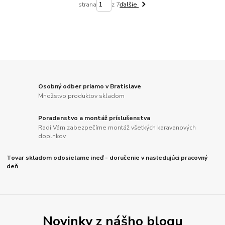
strana
z 7
ďalšie
Osobný odber priamo v Bratislave
Množstvo produktov skladom
Poradenstvo a montáž príslušenstva
Radi Vám zabezpečíme montáž všetkých karavanových
doplnkov
Tovar skladom odosielame ineď - doručenie v nasledujúci pracovný
deň
Novinky z nášho blogu