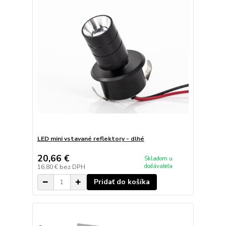
LED mini vstavané reflektory - dlhé
20,66 €
Skladom u
dodávateľa
16,80 €
bez DPH
Pridať do košíka