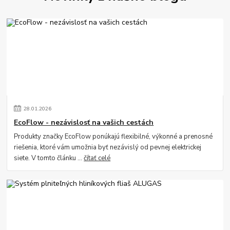
28
.
01
.
2026
EcoFlow - nezávislosť na vašich cestách
Produkty značky EcoFlow ponúkajú flexibilné, výkonné a prenosné
riešenia, ktoré vám umožnia byť nezávislý od pevnej elektrickej
siete. V tomto článku ...
čítať celé