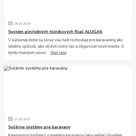
16
.
10
.
2024
Systém plniteľných hliníkových fliaš ALUGAS
V súčasnej dobe sa čoraz viac ľudí rozhoduje pre karavaning ako
ideálny spôsob, ako stráviť voľný čas a objavovať nové miesta. S
týmto trendom súvisí ...
čítať celé
17
.
10
.
2023
Solárne systémy pre karavany
Kempingoví nadšenci a majitelia karavanov čelia jednej zásadnej