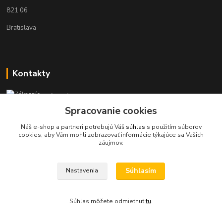
821 06
Bratislava
Kontakty
Zákaznícka podpora KaravanPoint
+421902309993
Spracovanie cookies
(Po-Pia, 9-18 hod.)
Náš e-shop a partneri potrebujú Váš
súhlas
s použitím súborov
cookies, aby Vám mohli zobrazovať informácie týkajúce sa Vašich
info@karavanpoint.sk
záujmov.
Súhlasím
Nastavenia
Súhlas môžete odmietnuť
tu
.
Vytvorené na
Eshop-rychlo.sk