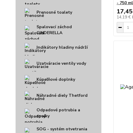
- 750 ml
17,45
Prenosné toalety
14,19 €
Spalovací záchod
CINDERELLA
Indikátory hladiny nádrží
Uzatváracie ventily vody
Kúpeľňové doplnky
Náhradné diely Thetford
Odpadové potrubia a
spojky
SOG - systém otvetrania