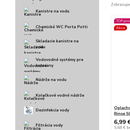
Zobrazuje
Kanistre na vodu
TOP pro
Chemické WC Porta Potti
Akcia
Skladacie kanistre na
vodu
Vodovodné systémy pre
karavany
Nádrže na vodu
Kolečkové vodné nádrže
Oplacho
Dezinfekcia vody
Rinse 5
6,99 
Filtrácia vody
5,68 €
b