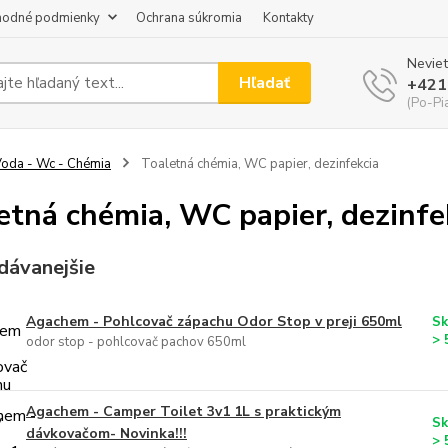
odné podmienky
Ochrana súkromia
Kontakty
Neviet
Hľadať
+421
(Po-Pi
oda - Wc - Chémia
Toaletná chémia, WC papier, dezinfekcia
etná chémia, WC papier, dezinfe
dávanejšie
Agachem - Pohlcovač zápachu Odor Stop v preji 650ml
Sk
> 
odor stop - pohlcovač pachov 650ml
Agachem - Camper Toilet 3v1 1L s praktickým
Sk
dávkovačom- Novinka!!!
> 