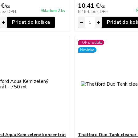
 €
10,41 €
/
ks
/
ks
Skladom 2 ks
S
bez DPH
8,46 €
bez DPH
Pridať do košíka
Pridať do koš
TOP produkt
Novinka
d Aqua Kem zelený koncentrát
Thetford Duo Tank cleaner -