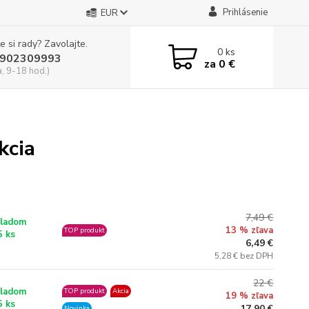
Prihlásenie
EUR
e si rady? Zavolajte.
0
ks
902309993
za
0 €
a, 9-18 hod.)
kcia
7,49 €
ladom
13 % zľava
TOP produkt
5 ks
6,49 €
5,28 € bez DPH
22 €
ladom
TOP produkt
Akcia
19 % zľava
5 ks
17,90 €
Novinka