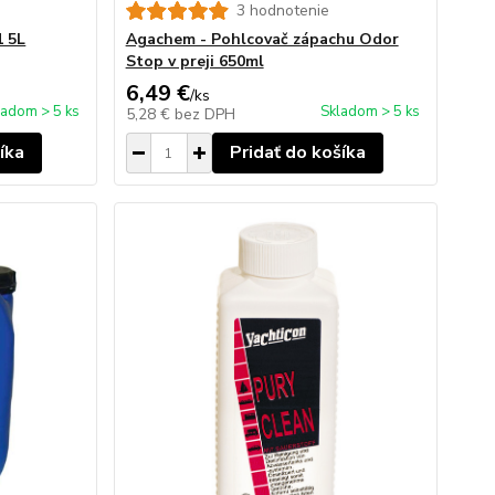
3 hodnotenie
1 5L
Agachem - Pohlcovač zápachu Odor
Stop v preji 650ml
6,49 €
/
ks
ladom > 5 ks
Skladom > 5 ks
5,28 €
bez DPH
íka
Pridať do košíka