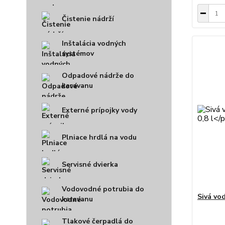
Čistenie nádrží
Inštalácia vodných
systémov
Odpadové nádrže do
karavanu
Externé prípojky vody
Plniace hrdlá na vodu
Servisné dvierka
Vodovodné potrubia do
Sivá vo
karavanu
Tlakové čerpadlá do