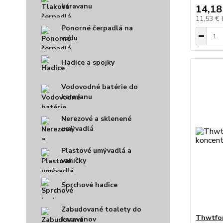
karavanu
14,18
11,53 €
Ponorné čerpadlá na
vodu
Hadice a spojky
Vodovodné batérie do
karavanu
Nerezové a sklenené
umývadlá
Plastové umývadlá a
vaničky
Sprchové hadice
Zabudované toalety do
Thwtfor
karavanov