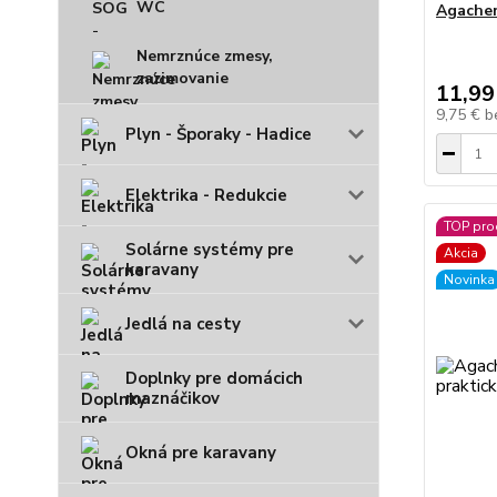
WC
Agachem
Nemrznúce zmesy,
zazimovanie
11,99
9,75 €
b
Plyn - Šporaky - Hadice
Elektrika - Redukcie
TOP pro
Solárne systémy pre
Akcia
karavany
Novinka
Jedlá na cesty
Doplnky pre domácich
maznáčikov
Okná pre karavany