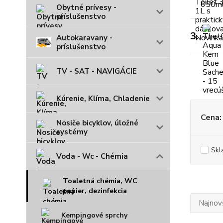
Obytné prívesy -
príslušenstvo
3.
Autokaravany -
príslušenstvo
TV - SAT - NAVIGÁCIE
Kúrenie, Klíma, Chladenie
Cena:
Nosiče bicyklov, úložné
systémy
Skl
Voda - Wc - Chémia
Toaletná chémia, WC
papier, dezinfekcia
Najnov
Kempingové sprchy