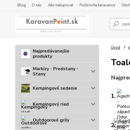
Blog
O nás
Ako nakupovať
Požičovňa karavanov
Obch
Úvod
V
Najpredávanejšie
produkty
Toal
Markízy - Predstany -
Stany
Najpre
Kempingové sedenie
1.
Kempingový riad
Outdoorové grily
2.