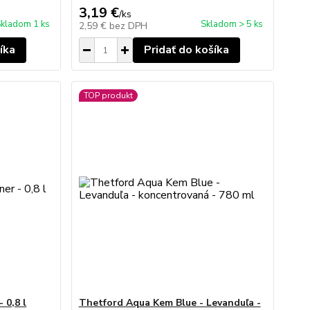
3,19 €
/
ks
kladom 1 ks
Skladom > 5 ks
2,59 €
bez DPH
íka
Pridať do košíka
TOP produkt
 0,8 l
Thetford Aqua Kem Blue - Levanduľa -