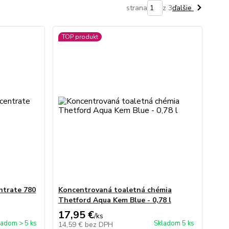
strana
z 3
ďalšie
TOP produkt
ntrate 780
Koncentrovaná toaletná chémia
Thetford Aqua Kem Blue - 0,78 l
17,95 €
/
ks
ladom > 5 ks
Skladom 5 ks
14,59 €
bez DPH