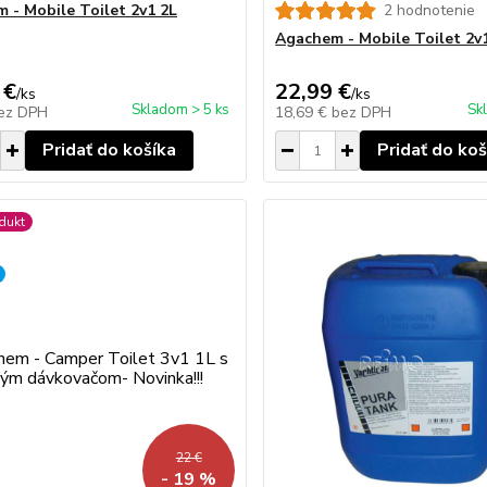
 - Mobile Toilet 2v1 2L
2 hodnotenie
Agachem - Mobile Toilet 2v
 €
22,99 €
/
ks
/
ks
Skladom > 5 ks
Sk
ez DPH
18,69 €
bez DPH
Pridať do košíka
Pridať do koš
dukt
22 €
- 19 %