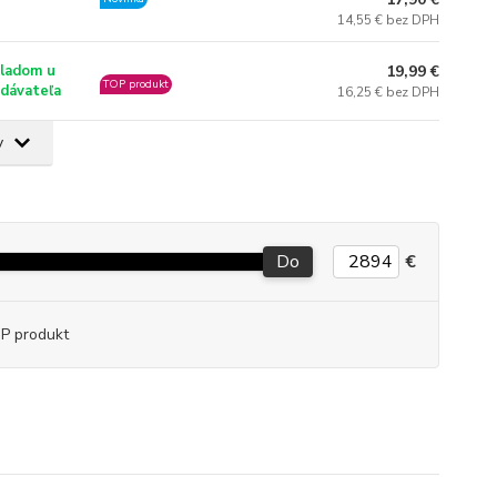
14,55 € bez DPH
19,99 €
ladom u
TOP produkt
dávateľa
16,25 € bez DPH
v
Do
€
P produkt