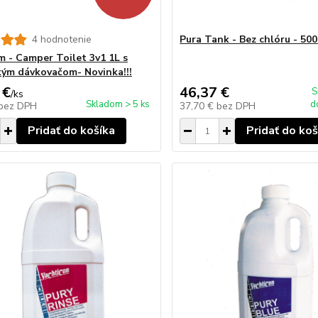
4 hodnotenie
Pura Tank - Bez chlóru - 500
 - Camper Toilet 3v1 1L s
kým dávkovačom- Novinka!!!
 €
46,37 €
S
/
ks
Skladom > 5 ks
d
bez DPH
37,70 €
bez DPH
Pridať do košíka
Pridať do koš