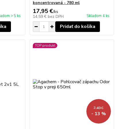
koncentrovaná - 780 ml
17,95 €
/
ks
ladom > 5 ks
Skladom 4 ks
14,59 €
bez DPH
íka
Pridať do košíka
TOP produkt
7,49 €
- 13 %