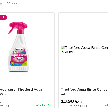
m 1-20 z 44
dukt
vací sprej Thetford Aqua
Thetford Aqua Rinse Conce
00ml
ml
€
13,90 €
/
ks
Skladom 5
Sk
ez DPH
11,30 €
bez DPH