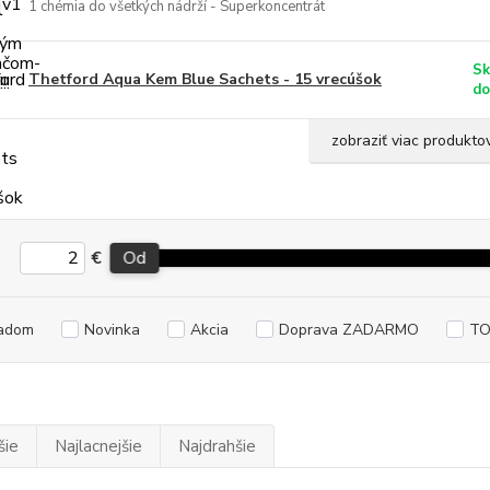
1 chémia do všetkých nádrží - Superkoncentrát
Sk
Thetford Aqua Kem Blue Sachets - 15 vrecúšok
do
zobraziť viac produkto
€
Od
adom
Novinka
Akcia
Doprava ZADARMO
TO
šie
Najlacnejšie
Najdrahšie