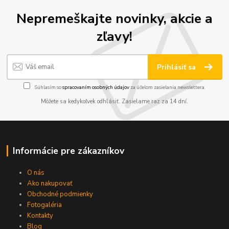
Nepremeškajte novinky, akcie a
zľavy!
Prihlásiť sa
Súhlasím so
spracovaním osobných údajov
za účelom zasielania newslettera.
Môžete sa kedykoľvek odhlásiť. Zasielame raz za 14 dní.
Informácie pre zákazníkov
O nás
Ako nakupovať
Obchodné podmienky
Fotogaléria
Kontakty
Blog