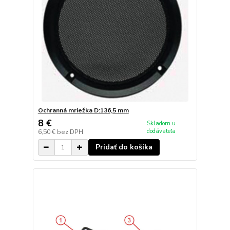
Ochranná mriežka D:136,5 mm
8 €
Skladom u
dodávateľa
6,50 €
bez DPH
Pridať do košíka