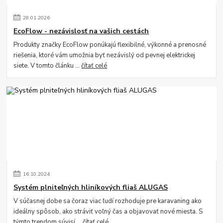
28
.
01
.
2026
EcoFlow - nezávislosť na vašich cestách
Produkty značky EcoFlow ponúkajú flexibilné, výkonné a prenosné
riešenia, ktoré vám umožnia byť nezávislý od pevnej elektrickej
siete. V tomto článku ...
čítať celé
16
.
10
.
2024
Systém plniteľných hliníkových fliaš ALUGAS
V súčasnej dobe sa čoraz viac ľudí rozhoduje pre karavaning ako
ideálny spôsob, ako stráviť voľný čas a objavovať nové miesta. S
týmto trendom súvisí ...
čítať celé