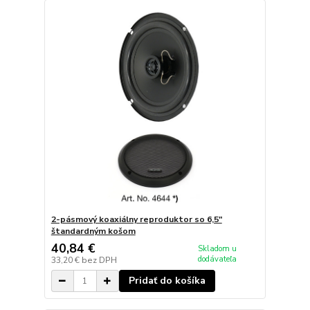
2-pásmový koaxiálny reproduktor so 6,5"
štandardným košom
40,84 €
Skladom u
dodávateľa
33,20 €
bez DPH
Pridať do košíka