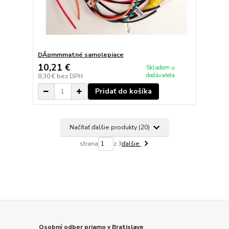
DĂ¤mmmatné samolepiace
10,21 €
Skladom u
dodávateľa
8,30 €
bez DPH
Pridať do košíka
Načítať ďalšie produkty (20)
strana
z 3
ďalšie
Osobný odber priamo v Bratislave