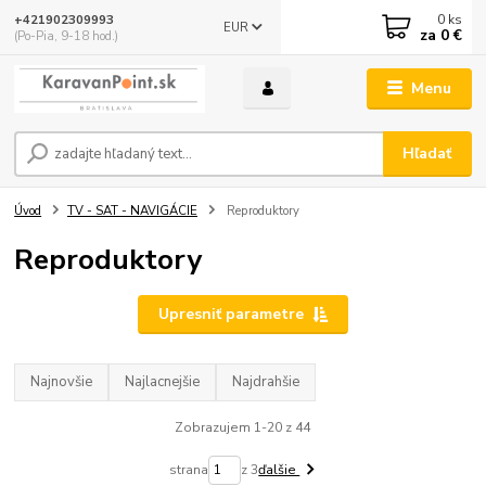
0
ks
+421902309993
EUR
za
0 €
(Po-Pia, 9-18 hod.)
Menu
Hľadať
Úvod
TV - SAT - NAVIGÁCIE
Reproduktory
Reproduktory
Upresniť parametre
Najnovšie
Najlacnejšie
Najdrahšie
Zobrazujem 1-20 z 44
strana
z 3
ďalšie