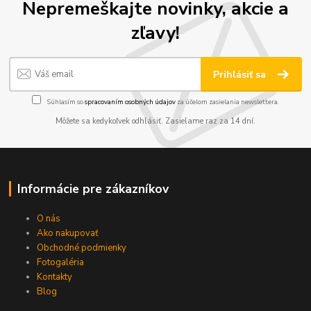
Nepremeškajte novinky, akcie a
zľavy!
Prihlásiť sa
Súhlasím so
spracovaním osobných údajov
za účelom zasielania newslettera.
Môžete sa kedykoľvek odhlásiť. Zasielame raz za 14 dní.
Informácie pre zákazníkov
O nás
Ako nakupovať
Obchodné podmienky
Fotogaléria
Kontakty
Blog