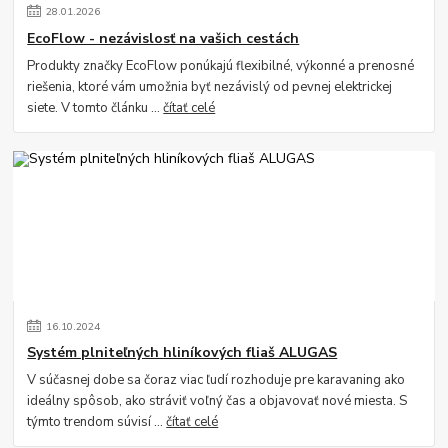
28
.
01
.
2026
EcoFlow - nezávislosť na vašich cestách
Produkty značky EcoFlow ponúkajú flexibilné, výkonné a prenosné
riešenia, ktoré vám umožnia byť nezávislý od pevnej elektrickej
siete. V tomto článku ...
čítať celé
16
.
10
.
2024
Systém plniteľných hliníkových fliaš ALUGAS
V súčasnej dobe sa čoraz viac ľudí rozhoduje pre karavaning ako
ideálny spôsob, ako stráviť voľný čas a objavovať nové miesta. S
týmto trendom súvisí ...
čítať celé