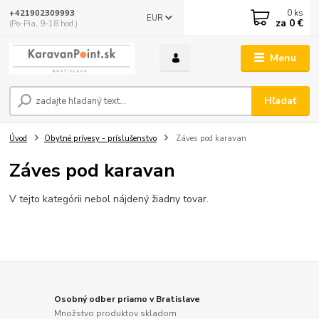
0
ks
+421902309993
EUR
za
0 €
(Po-Pia, 9-18 hod.)
Menu
Hľadať
Úvod
Obytné prívesy - príslušenstvo
Záves pod karavan
Záves pod karavan
V tejto kategórii nebol nájdený žiadny tovar.
Osobný odber priamo v Bratislave
Množstvo produktov skladom