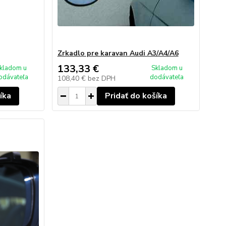
Zrkadlo pre karavan Audi A3/A4/A6
133,33 €
kladom u
Skladom u
odávateľa
dodávateľa
108,40 €
bez DPH
íka
Pridať do košíka