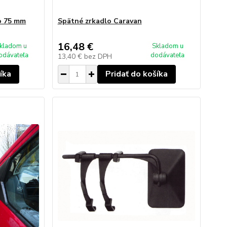
lo 75 mm
Spätné zrkadlo Caravan
16,48 €
kladom u
Skladom u
odávateľa
dodávateľa
13,40 €
bez DPH
íka
Pridať do košíka