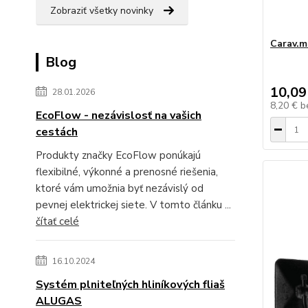
Zobraziť všetky novinky
Carav.mi
Blog
10,09
28.01.2026
8,20 €
b
EcoFlow - nezávislosť na vašich
cestách
Produkty značky EcoFlow ponúkajú
flexibilné, výkonné a prenosné riešenia,
ktoré vám umožnia byť nezávislý od
pevnej elektrickej siete. V tomto článku ...
čítať celé
16.10.2024
Systém plniteľných hliníkových fliaš
ALUGAS