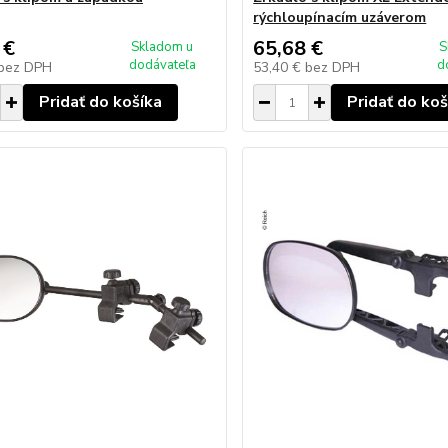
rýchloupínacím uzáverom
 €
65,68 €
Skladom u
S
dodávateľa
d
bez DPH
53,40 €
bez DPH
Pridať do košíka
Pridať do koš