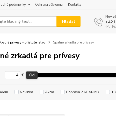
odné podmienky
Ochrana súkromia
Kontakty
Neviet
Hľadať
+421
(Po-Pi
bytné prívesy - príslušenstvo
Spätné zrkadlá pre prívesy
né zrkadlá pre prívesy
€
Od
adom
Novinka
Akcia
Doprava ZADARMO
TO