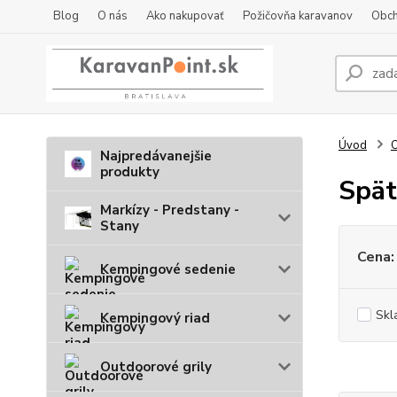
Blog
O nás
Ako nakupovať
Požičovňa karavanov
Obch
Úvod
O
Najpredávanejšie
produkty
Spät
Markízy - Predstany -
Stany
Cena:
Kempingové sedenie
Skl
Kempingový riad
Outdoorové grily