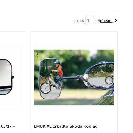
strana
z 8
ďalšie
03/17 +
EMUK XL zrkadlo Škoda Kodiaq