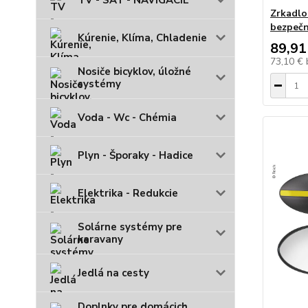
TV - SAT - NAVIGÁCIE
Zrkadlo
bezpečn
Kúrenie, Klíma, Chladenie
89,91
73,10 €
Nosiče bicyklov, úložné
systémy
Voda - Wc - Chémia
Plyn - Šporaky - Hadice
Elektrika - Redukcie
Solárne systémy pre
karavany
Jedlá na cesty
Doplnky pre domácich