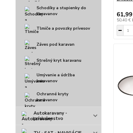
Schodíky a stupienky do
61,99
karavanov
50,40 €
Tlmiče a povozky prívesov
Záves pod karavan
Strešný kryt karavanu
Umývanie a údržba
karavanov
Ochranné kryty
karavanov
Autokaravany -
príslušenstvo