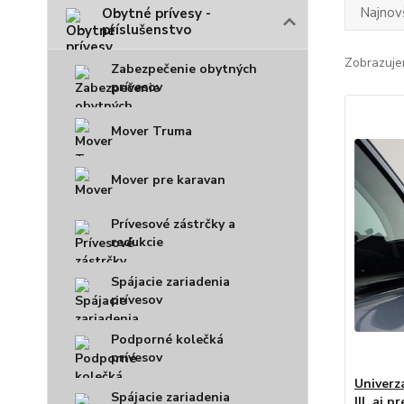
Najnov
Obytné prívesy -
príslušenstvo
Zobrazuje
Zabezpečenie obytných
prívesov
Mover Truma
Mover pre karavan
Prívesové zástrčky a
redukcie
Spájacie zariadenia
prívesov
Podporné kolečká
prívesov
Univerz
Spájacie zariadenia
III, aj 