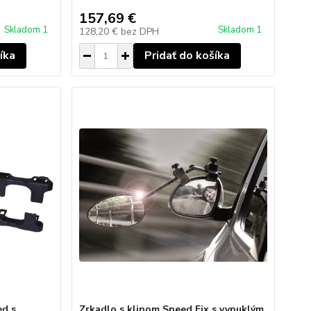
157,69 €
Skladom 1
Skladom 1
128,20 €
bez DPH
íka
Pridať do košíka
ed s
Zrkadlo s klipom Speed Fix s vypuklým