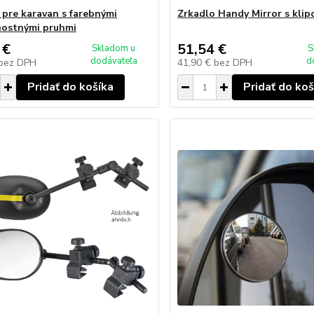
 pre karavan s farebnými
Zrkadlo Handy Mirror s kli
ostnými pruhmi
 €
51,54 €
Skladom u
S
dodávateľa
d
bez DPH
41,90 €
bez DPH
Pridať do košíka
Pridať do koš