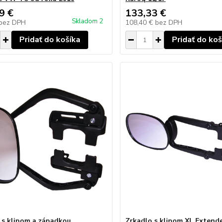
9 €
133,33 €
Skladom 2
bez DPH
108,40 €
bez DPH
Pridať do košíka
Pridať do koš
 s klipom a západkou
Zrkadlo s klipom XL Extend