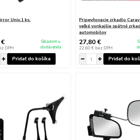
rror Univ.1 ks.
Pripevňovacie zrkadlo Carav
veľké vonkajšie spätné zrka
automobilov
 €
27,80 €
Skladom u
S
dodávateľa
d
ez DPH
22,60 €
bez DPH
Pridať do košíka
Pridať do koš