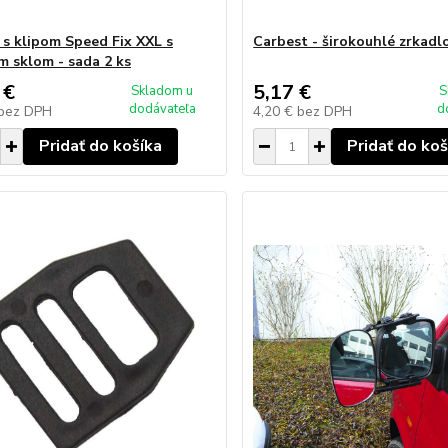
 s klipom Speed Fix XXL s
Carbest - širokouhlé zrkad
m sklom - sada 2 ks
 €
5,17 €
Skladom u
S
dodávateľa
d
bez DPH
4,20 €
bez DPH
Pridať do košíka
Pridať do koš