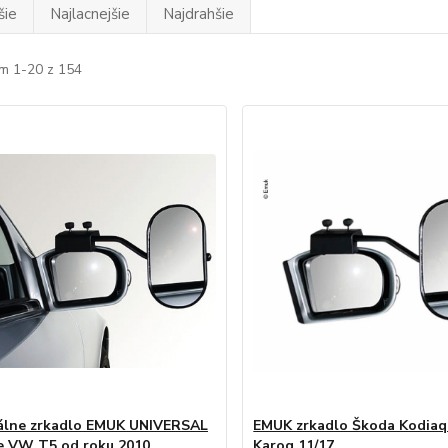
šie
Najlacnejšie
Najdrahšie
m 1-20 z 154
álne zrkadlo EMUK UNIVERSAL
EMUK zrkadlo Škoda Kodiaq 
pre VW T5 od roku 2010
Karoq 11/17