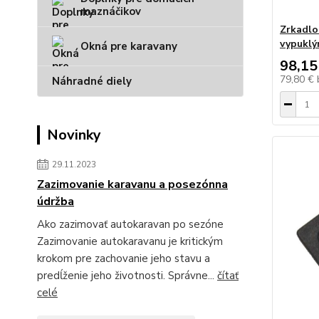
maznáčikov
Zrkadlo
vypuklý
Okná pre karavany
98,15
79,80 €
Náhradné diely
Novinky
29.11.2023
Zazimovanie karavanu a posezónna
údržba
Ako zazimovať autokaravan po sezóne
Zazimovanie autokaravanu je kritickým
krokom pre zachovanie jeho stavu a
predĺženie jeho životnosti. Správne...
čítať
celé