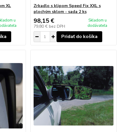
pom XL
Zrkadlo s klipom Speed Fix XXL s
plochým sklom - sada 2 ks
98,15 €
kladom u
Skladom u
odávateľa
dodávateľa
79,80 €
bez DPH
íka
Pridať do košíka