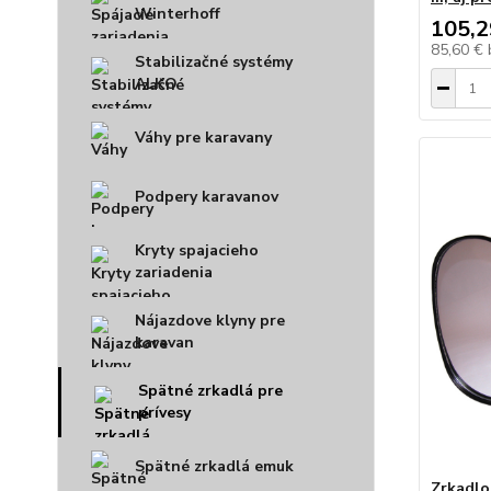
Winterhoff
105,2
85,60 €
Stabilizačné systémy
ALKO
Váhy pre karavany
Podpery karavanov
Kryty spajacieho
zariadenia
Nájazdove klyny pre
karavan
Spätné zrkadlá pre
prívesy
Spätné zrkadlá emuk
Zrkadlo