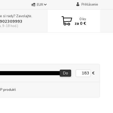
Prihlásenie
EUR
e si rady? Zavolajte.
0
ks
902309993
za
0 €
a, 9-18 hod.)
Do
€
P produkt