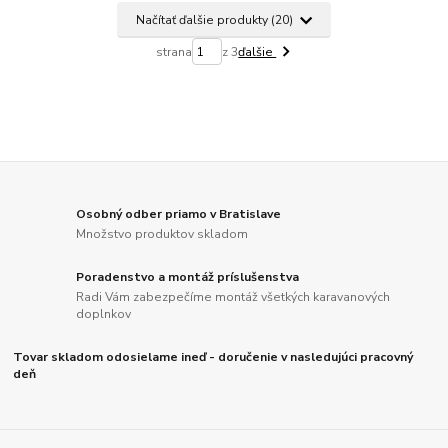
Načítať ďalšie produkty (20)
strana
z 3
ďalšie
Osobný odber priamo v Bratislave
Množstvo produktov skladom
Poradenstvo a montáž príslušenstva
Radi Vám zabezpečíme montáž všetkých karavanových
doplnkov
Tovar skladom odosielame ineď - doručenie v nasledujúci pracovný
deň