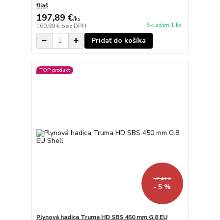
fliaš
197,89 €
/
ks
Skladom 1 ks
160,89 €
bez DPH
Pridať do košíka
TOP produkt
52,43 €
- 5 %
Plynová hadica Truma HD SBS 450 mm G.8 EU