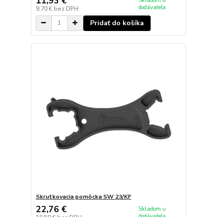
11,93 €
Skladom u
dodávateľa
9,70 €
bez DPH
Pridať do košíka
Skrutkovacia pomôcka SW 23/KF
22,76 €
Skladom u
dodávateľa