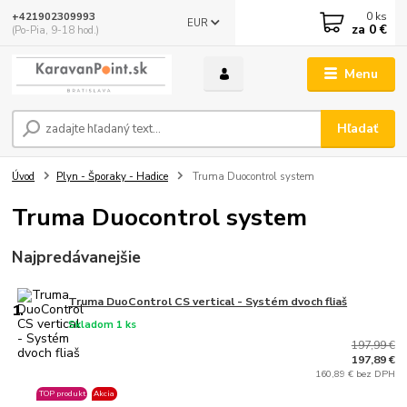
0
ks
+421902309993
EUR
za
0 €
(Po-Pia, 9-18 hod.)
Menu
Hľadať
Úvod
Plyn - Šporaky - Hadice
Truma Duocontrol system
Truma Duocontrol system
Najpredávanejšie
Truma DuoControl CS vertical - Systém dvoch fliaš
1.
Skladom 1 ks
197,99 €
197,89 €
160,89 € bez DPH
TOP produkt
Akcia