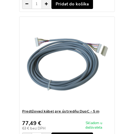
Pridať do košíka
Predlžovací kábel pre ústredňu DuoC - 5 m
77,49 €
Skladom u
dodávateľa
63 €
bez DPH