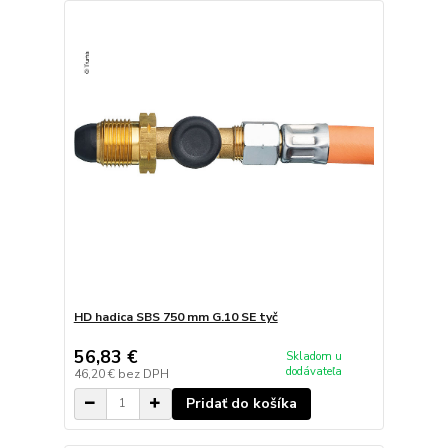
HD hadica SBS 750 mm G.10 SE tyč
56,83 €
Skladom u
dodávateľa
46,20 €
bez DPH
Pridať do košíka