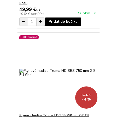
Shell
49,99 €
/
ks
Skladom 1 ks
40,64 €
bez DPH
Pridať do košíka
TOP produkt
54,42 €
- 4 %
Plynová hadica Truma HD SBS 750 mm G.8 EU