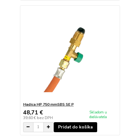
Hadica HP 750 mmSBS SE P
48,71 €
Skladom u
dodávateľa
39,60 €
bez DPH
Pridať do košíka