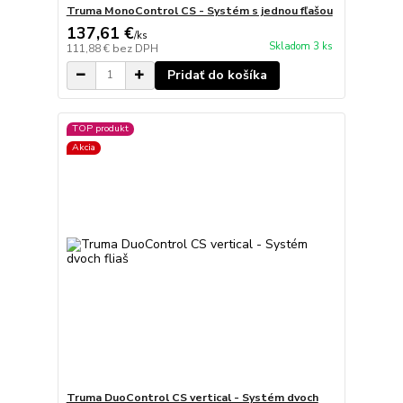
Truma MonoControl CS - Systém s jednou fľašou
137,61 €
/
ks
Skladom 3 ks
111,88 €
bez DPH
Pridať do košíka
TOP produkt
Akcia
Truma DuoControl CS vertical - Systém dvoch