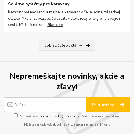
Solárne systémy pre karavany
Kempingoví nadšenci a majitelia karavanov čelia jednej zásadnej
otázke: Ako si zabezpečiť dostatok elektrickej energie na svojich
cestách? Riešenie sp...
čítať celé
Zobraziť všetky články
Nepremeškajte novinky, akcie a
zľavy!
Prihlásiť sa
Súhlasím so
spracovaním osobných údajov
za účelom zasielania newslettera.
Môžete sa kedykoľvek odhlásiť. Zasielame raz za 14 dní.