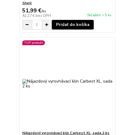
Shell
51,99 €
/
ks
Skladom > 5 ks
42,27 €
bez DPH
Pridať do košíka
TOP produkt
Nájazdový vyrovnávací klin Carbest XL, sada 2 ks