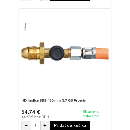
HD hadica SBS 450 mm G.7 GB Propán
54,74 €
Skladom u
dodávateľa
44,50 €
bez DPH
Pridať do košíka