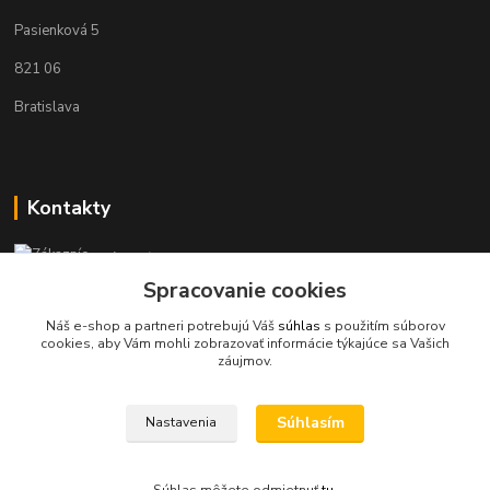
Pasienková 5
821 06
Bratislava
Kontakty
Zákaznícka podpora KaravanPoint
+421902309993
Spracovanie cookies
(Po-Pia, 9-18 hod.)
Náš e-shop a partneri potrebujú Váš
súhlas
s použitím súborov
cookies, aby Vám mohli zobrazovať informácie týkajúce sa Vašich
info@karavanpoint.sk
záujmov.
Súhlasím
Nastavenia