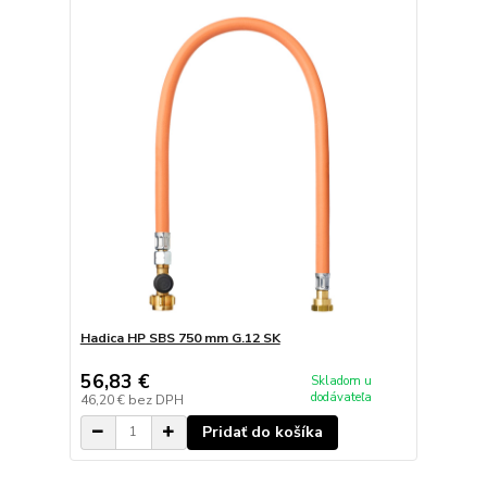
Hadica HP SBS 750 mm G.12 SK
56,83 €
Skladom u
dodávateľa
46,20 €
bez DPH
Pridať do košíka