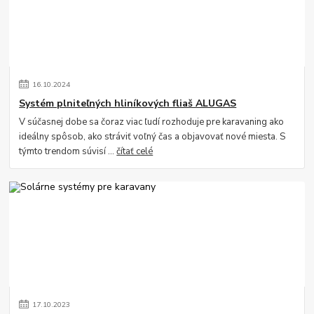
16
.
10
.
2024
Systém plniteľných hliníkových fliaš ALUGAS
V súčasnej dobe sa čoraz viac ľudí rozhoduje pre karavaning ako
ideálny spôsob, ako stráviť voľný čas a objavovať nové miesta. S
týmto trendom súvisí ...
čítať celé
17
.
10
.
2023