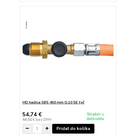
HD hadica SBS 450 mm G.10 SE tyč
54,74 €
Skladom u
dodávateľa
44,50 €
bez DPH
Pridať do košíka