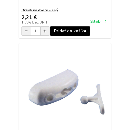
Držiak na dvere - sivý
2,21 €
Skladom 4
1,80 €
bez DPH
Pridať do košíka