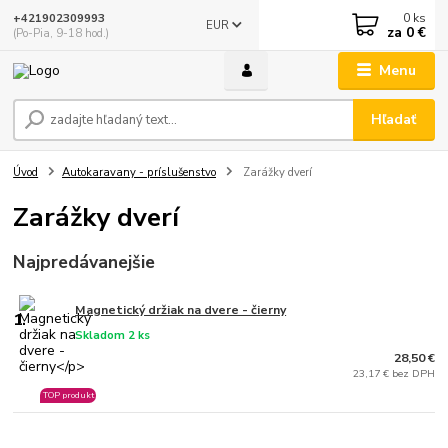
0
ks
+421902309993
EUR
za
0 €
(Po-Pia, 9-18 hod.)
Menu
Hľadať
Úvod
Autokaravany - príslušenstvo
Zarážky dverí
Zarážky dverí
Najpredávanejšie
Magnetický držiak na dvere - čierny
1.
Skladom 2 ks
28,50 €
23,17 € bez DPH
TOP produkt