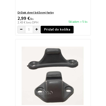
Držiak dverí béžovej farby
2,99 €
/
ks
Skladom > 5 ks
2,43 €
bez DPH
Pridať do košíka