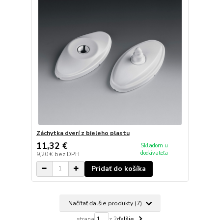
Záchytka dverí z bieleho plastu
11,32 €
Skladom u
dodávateľa
9,20 €
bez DPH
Pridať do košíka
Načítať ďalšie produkty (7)
strana
z 2
ďalšie