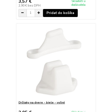
3,57 €
Skladom u
dodávateľa
2,90 €
bez DPH
Pridať do košíka
Držiaky na dvere - biele - voľné