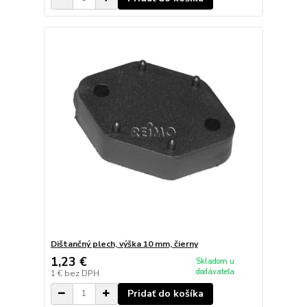
Dištančný plech, výška 10 mm, čierny
1,23 €
Skladom u
dodávateľa
1 €
bez DPH
Pridať do košíka