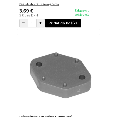
Držiak dverí béžovej farby
3,69 €
Skladom u
dodávateľa
3 €
bez DPH
Pridať do košíka
Dištančný plech, výška 10 mm, sivý