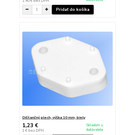
1,40 €
bez DPH
Pridať do košíka
Dištančný plech, výška 10 mm, biely
1,23 €
Skladom u
dodávateľa
1 €
bez DPH