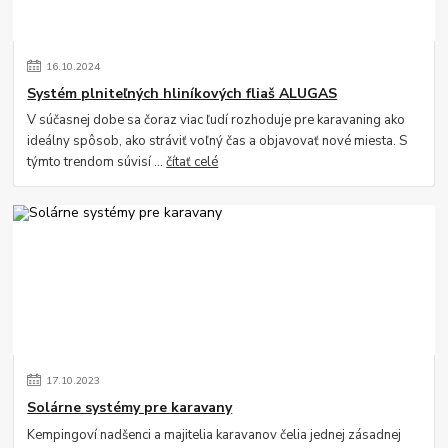
16
.
10
.
2024
Systém plniteľných hliníkových fliaš ALUGAS
V súčasnej dobe sa čoraz viac ľudí rozhoduje pre karavaning ako
ideálny spôsob, ako stráviť voľný čas a objavovať nové miesta. S
týmto trendom súvisí ...
čítať celé
17
.
10
.
2023
Solárne systémy pre karavany
Kempingoví nadšenci a majitelia karavanov čelia jednej zásadnej