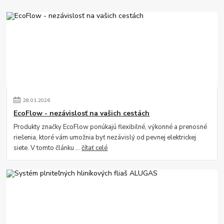
28
.
01
.
2026
EcoFlow - nezávislosť na vašich cestách
Produkty značky EcoFlow ponúkajú flexibilné, výkonné a prenosné
riešenia, ktoré vám umožnia byť nezávislý od pevnej elektrickej
siete. V tomto článku ...
čítať celé