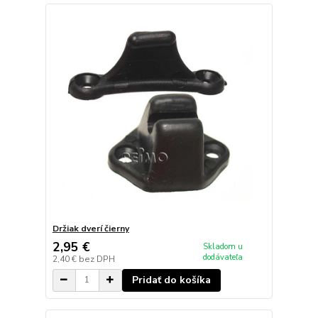
Držiak dverí čierny
2,95 €
Skladom u
dodávateľa
2,40 €
bez DPH
Pridať do košíka