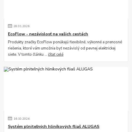
28
.
01
.
2026
EcoFlow - nezávislosť na vašich cestách
Produkty značky EcoFlow ponúkajú flexibilné, výkonné a prenosné
riešenia, ktoré vám umožnia byť nezávislý od pevnej elektrickej
siete. V tomto článku ...
čítať celé
16
.
10
.
2024
Systém plniteľných hliníkových fliaš ALUGAS