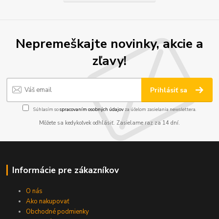
Nepremeškajte novinky, akcie a
zľavy!
Prihlásiť sa
Súhlasím so
spracovaním osobných údajov
za účelom zasielania newslettera.
Môžete sa kedykoľvek odhlásiť. Zasielame raz za 14 dní.
Informácie pre zákazníkov
O nás
Ako nakupovať
Obchodné podmienky