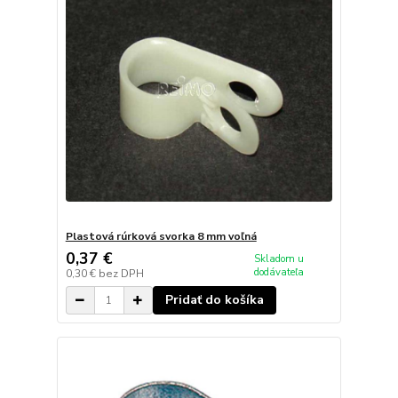
Plastová rúrková svorka 8 mm voľná
0,37 €
Skladom u
dodávateľa
0,30 €
bez DPH
Pridať do košíka