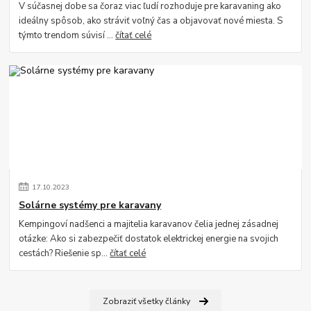
V súčasnej dobe sa čoraz viac ľudí rozhoduje pre karavaning ako
ideálny spôsob, ako stráviť voľný čas a objavovať nové miesta. S
týmto trendom súvisí ...
čítať celé
17
.
10
.
2023
Solárne systémy pre karavany
Kempingoví nadšenci a majitelia karavanov čelia jednej zásadnej
otázke: Ako si zabezpečiť dostatok elektrickej energie na svojich
cestách? Riešenie sp...
čítať celé
Zobraziť všetky články