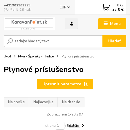
0
ks
+421902309993
EUR
za
0 €
(Po-Pia, 9-18 hod.)
Menu
Hľadať
Úvod
Plyn - Šporaky - Hadice
Plynové príslušenstvo
Plynové príslušenstvo
Upresniť parametre
Najnovšie
Najlacnejšie
Najdrahšie
Zobrazujem 1-20 z 97
strana
z 5
ďalšie