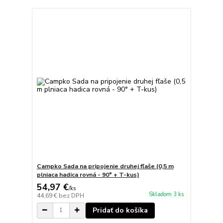
Campko Sada na pripojenie druhej fľaše (0,5 m
plniaca hadica rovná - 90° + T-kus)
54,97 €
/
ks
Skladom 3 ks
44,69 €
bez DPH
Pridať do košíka