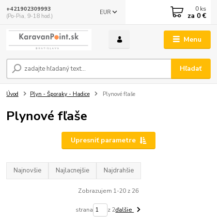
0
ks
+421902309993
EUR
za
0 €
(Po-Pia, 9-18 hod.)
Menu
Hľadať
Úvod
Plyn - Šporaky - Hadice
Plynové fľaše
Plynové fľaše
Upresniť parametre
Najnovšie
Najlacnejšie
Najdrahšie
Zobrazujem 1-20 z 26
strana
z 2
ďalšie