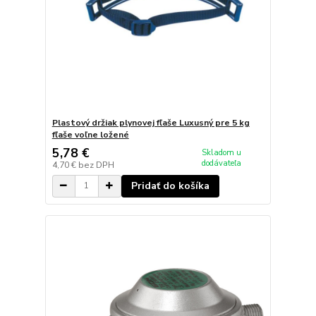
Plastový držiak plynovej fľaše Luxusný pre 5 kg
fľaše voľne ložené
5,78 €
Skladom u
dodávateľa
4,70 €
bez DPH
Pridať do košíka