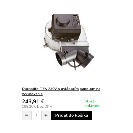
Dúchadlo TEN 230V s ovládacím panelom na
vykurovanie
243,91 €
Skladom u
dodávateľa
198,30 €
bez DPH
Pridať do košíka