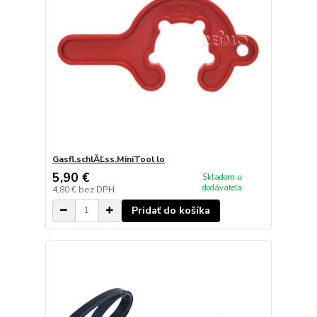
Gasfl.schlĂĽss.MiniTool lo
5,90 €
Skladom u
dodávateľa
4,80 €
bez DPH
Pridať do košíka