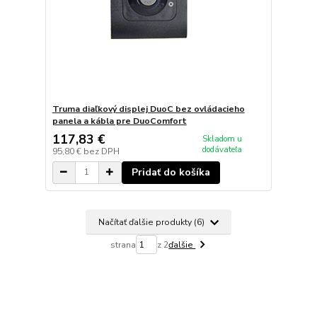
Truma diaľkový displej DuoC bez ovládacieho
panela a kábla pre DuoComfort
117,83 €
Skladom u
dodávateľa
95,80 €
bez DPH
Pridať do košíka
Načítať ďalšie produkty (6)
strana
z 2
ďalšie