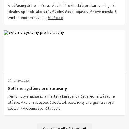
V súčasnej dobe sa čoraz viac ľudí rozhoduje pre karavaning ako
ideálny spôsob, ako stráviť voľný čas a objavovať nové miesta. S
týmto trendom súvisí ...
čítať celé
17
.
10
.
2023
Solárne systémy pre karavany
Kempingoví nadšenci a majitelia karavanov čelia jednej zásadnej
otázke: Ako si zabezpečiť dostatok elektrickej energie na svojich
cestách? Riešenie sp...
čítať celé
Zobraziť všetky články