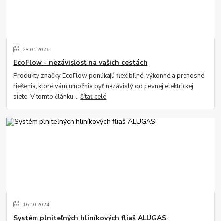
28
.
01
.
2026
EcoFlow - nezávislosť na vašich cestách
Produkty značky EcoFlow ponúkajú flexibilné, výkonné a prenosné
riešenia, ktoré vám umožnia byť nezávislý od pevnej elektrickej
siete. V tomto článku ...
čítať celé
16
.
10
.
2024
Systém plniteľných hliníkových fliaš ALUGAS