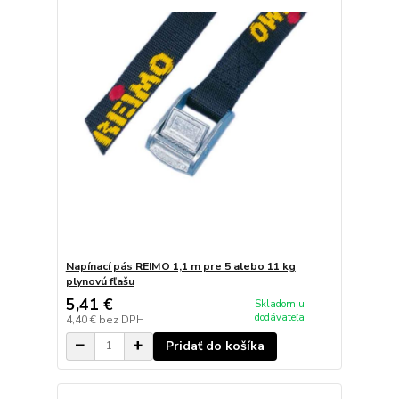
Napínací pás REIMO 1,1 m pre 5 alebo 11 kg
plynovú fľašu
5,41 €
Skladom u
dodávateľa
4,40 €
bez DPH
Pridať do košíka