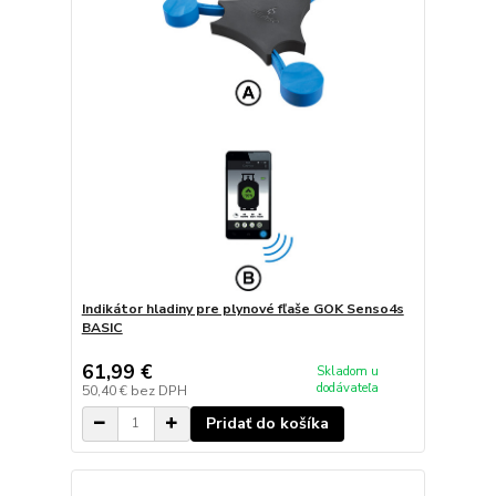
Indikátor hladiny pre plynové fľaše GOK Senso4s
BASIC
61,99 €
Skladom u
dodávateľa
50,40 €
bez DPH
Pridať do košíka