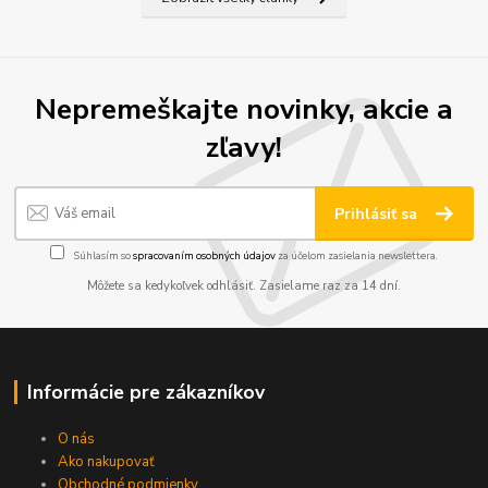
Nepremeškajte novinky, akcie a
zľavy!
Prihlásiť sa
Súhlasím so
spracovaním osobných údajov
za účelom zasielania newslettera.
Môžete sa kedykoľvek odhlásiť. Zasielame raz za 14 dní.
Informácie pre zákazníkov
O nás
Ako nakupovať
Obchodné podmienky