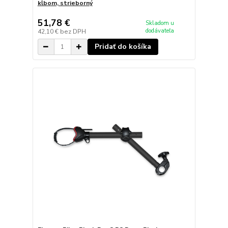
kĺbom, strieborný
51,78 €
Skladom u
dodávateľa
42,10 €
bez DPH
Pridať do košíka