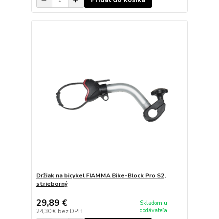
Držiak na bicykel FIAMMA Bike-Block Pro S2,
strieborný
29,89 €
Skladom u
dodávateľa
24,30 €
bez DPH