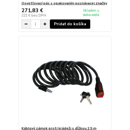
Osvetľovací pás s opakovaním poznávacej značky
271,83 €
Skladom u
dodávateľa
221 €
bez DPH
Pridať do košíka
Káblový zámok proti krádeži s dĺžkou 2,5 m