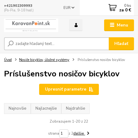
0
ks
+421902309993
EUR
za
0 €
(Po-Pia, 9-18 hod.)
Menu
Hľadať
Úvod
Nosiče bicyklov, úložné systémy
Príslušenstvo nosičov bicyklov
Príslušenstvo nosičov bicyklov
Upresniť parametre
Najnovšie
Najlacnejšie
Najdrahšie
Zobrazujem 1-20 z 22
strana
z 2
ďalšie