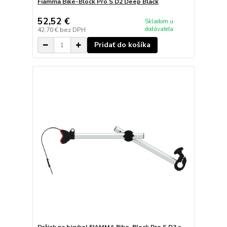
Fiamma Bike-Block Pro S D2 Deep Black
52,52 €
Skladom u
dodávateľa
42,70 €
bez DPH
Pridať do košíka
Držiak na bicykel FIAMMA Bike-Block Pro S D3 s