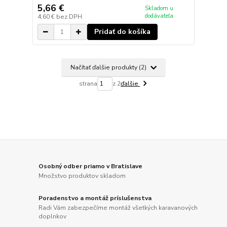
5,66 €
Skladom u
dodávateľa
4,60 €
bez DPH
Pridať do košíka
Načítať ďalšie produkty (2)
strana
z 2
ďalšie
Osobný odber priamo v Bratislave
Množstvo produktov skladom
Poradenstvo a montáž príslušenstva
Radi Vám zabezpečíme montáž všetkých karavanových
doplnkov