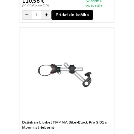
110,58 €
Skladom u
dodávateľa
89,90 €
bez DPH
Pridať do košíka
Držiak na bicykel FIAMMA Bike-Block Pro S D1 s
kĺbom, strieborný