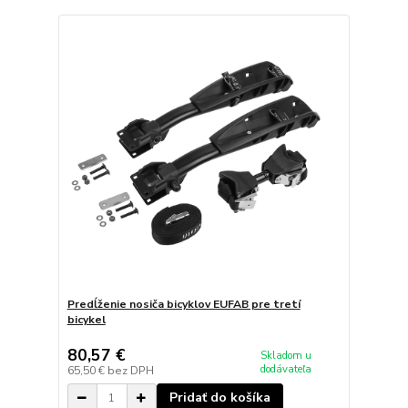
Predĺženie nosiča bicyklov EUFAB pre tretí
bicykel
80,57 €
Skladom u
dodávateľa
65,50 €
bez DPH
Pridať do košíka