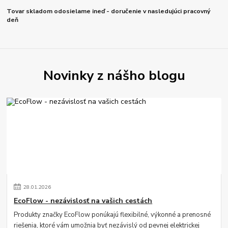
Tovar skladom odosielame ineď - doručenie v nasledujúci pracovný
deň
Novinky z nášho blogu
28
.
01
.
2026
EcoFlow - nezávislosť na vašich cestách
Produkty značky EcoFlow ponúkajú flexibilné, výkonné a prenosné
riešenia, ktoré vám umožnia byť nezávislý od pevnej elektrickej