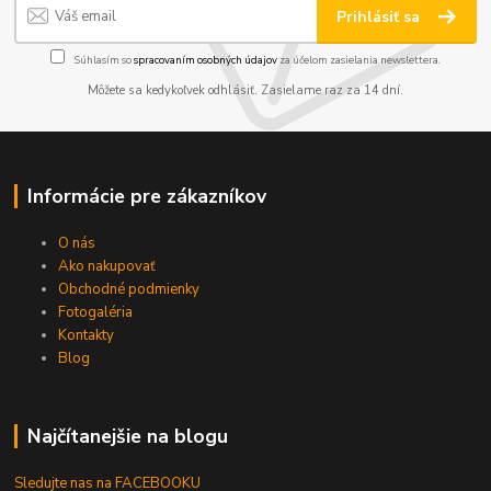
Prihlásiť sa
Súhlasím so
spracovaním osobných údajov
za účelom zasielania newslettera.
Môžete sa kedykoľvek odhlásiť. Zasielame raz za 14 dní.
Informácie pre zákazníkov
O nás
Ako nakupovať
Obchodné podmienky
Fotogaléria
Kontakty
Blog
Najčítanejšie na blogu
Sledujte nas na FACEBOOKU