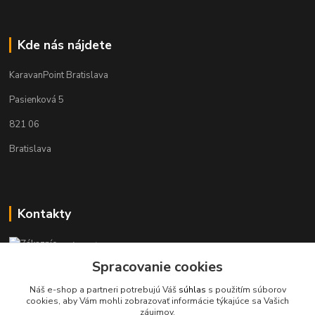
Kde nás nájdete
KaravanPoint Bratislava
Pasienková 5
821 06
Bratislava
Kontakty
Zákaznícka podpora KaravanPoint
+421902309993
Spracovanie cookies
(Po-Pia, 9-18 hod.)
Náš e-shop a partneri potrebujú Váš
súhlas
s použitím súborov
cookies, aby Vám mohli zobrazovať informácie týkajúce sa Vašich
info@karavanpoint.sk
záujmov.