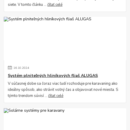
siete. V tomto článku ...
čítať celé
16
.
10
.
2024
Systém plniteľných hliníkových fliaš ALUGAS
V súčasnej dobe sa čoraz viac ľudí rozhoduje pre karavaning ako
ideálny spôsob, ako stráviť voľný čas a objavovať nové miesta. S
týmto trendom súvisí ...
čítať celé