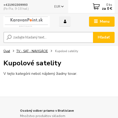
0
ks
+421902309993
EUR
za
0 €
(Po-Pia, 9-18 hod.)
Menu
Hľadať
Úvod
TV - SAT - NAVIGÁCIE
Kupolové satelity
Kupolové satelity
V tejto kategórii nebol nájdený žiadny tovar.
Osobný odber priamo v Bratislave
Množstvo produktov skladom