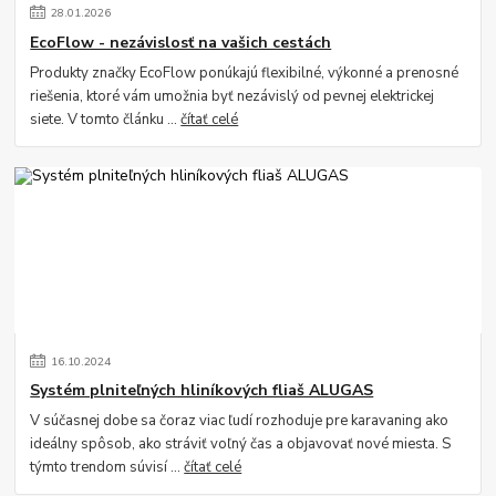
28
.
01
.
2026
EcoFlow - nezávislosť na vašich cestách
Produkty značky EcoFlow ponúkajú flexibilné, výkonné a prenosné
riešenia, ktoré vám umožnia byť nezávislý od pevnej elektrickej
siete. V tomto článku ...
čítať celé
16
.
10
.
2024
Systém plniteľných hliníkových fliaš ALUGAS
V súčasnej dobe sa čoraz viac ľudí rozhoduje pre karavaning ako
ideálny spôsob, ako stráviť voľný čas a objavovať nové miesta. S
týmto trendom súvisí ...
čítať celé