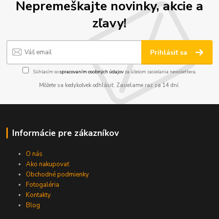
Nepremeškajte novinky, akcie a
zľavy!
Prihlásiť sa
Súhlasím so
spracovaním osobných údajov
za účelom zasielania newslettera.
Môžete sa kedykoľvek odhlásiť. Zasielame raz za 14 dní.
Informácie pre zákazníkov
O nás
Ako nakupovať
Obchodné podmienky
Fotogaléria
Kontakty
Blog