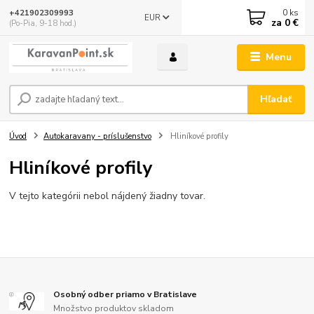
0
ks
+421902309993
EUR
za
0 €
(Po-Pia, 9-18 hod.)
Menu
Hľadať
Úvod
Autokaravany - príslušenstvo
Hliníkové profily
Hliníkové profily
V tejto kategórii nebol nájdený žiadny tovar.
Osobný odber priamo v Bratislave
Množstvo produktov skladom