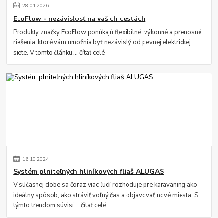
28
.
01
.
2026
EcoFlow - nezávislosť na vašich cestách
Produkty značky EcoFlow ponúkajú flexibilné, výkonné a prenosné
riešenia, ktoré vám umožnia byť nezávislý od pevnej elektrickej
siete. V tomto článku ...
čítať celé
16
.
10
.
2024
Systém plniteľných hliníkových fliaš ALUGAS
V súčasnej dobe sa čoraz viac ľudí rozhoduje pre karavaning ako
ideálny spôsob, ako stráviť voľný čas a objavovať nové miesta. S
týmto trendom súvisí ...
čítať celé