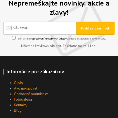
Nepremeškajte novinky, akcie a
zľavy!
Prihlásiť sa
Súhlasím so
spracovaním osobných údajov
za účelom zasielania newslettera.
Môžete sa kedykoľvek odhlásiť. Zasielame raz za 14 dní.
Informácie pre zákazníkov
O nás
Ako nakupovať
Obchodné podmienky
Fotogaléria
Kontakty
Blog