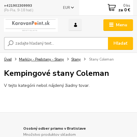
0
ks
+421902309993
EUR
za
0 €
(Po-Pia, 9-18 hod.)
Menu
Hľadať
Úvod
Markízy - Predstany - Stany
Stany
Stany Coleman
Kempingové stany Coleman
V tejto kategórii nebol nájdený žiadny tovar.
Osobný odber priamo v Bratislave
Množstvo produktov skladom