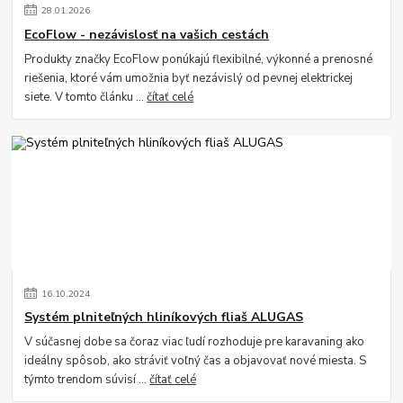
28
.
01
.
2026
EcoFlow - nezávislosť na vašich cestách
Produkty značky EcoFlow ponúkajú flexibilné, výkonné a prenosné
riešenia, ktoré vám umožnia byť nezávislý od pevnej elektrickej
siete. V tomto článku ...
čítať celé
16
.
10
.
2024
Systém plniteľných hliníkových fliaš ALUGAS
V súčasnej dobe sa čoraz viac ľudí rozhoduje pre karavaning ako
ideálny spôsob, ako stráviť voľný čas a objavovať nové miesta. S
týmto trendom súvisí ...
čítať celé