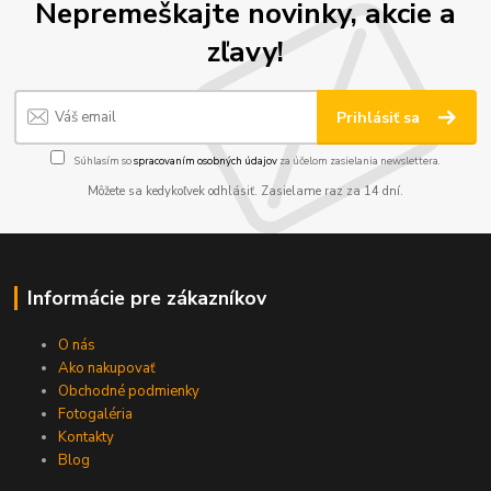
Nepremeškajte novinky, akcie a
zľavy!
Prihlásiť sa
Súhlasím so
spracovaním osobných údajov
za účelom zasielania newslettera.
Môžete sa kedykoľvek odhlásiť. Zasielame raz za 14 dní.
Informácie pre zákazníkov
O nás
Ako nakupovať
Obchodné podmienky
Fotogaléria
Kontakty
Blog