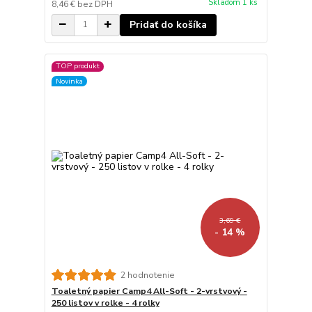
Skladom 1 ks
8,46 €
bez DPH
Pridať do košíka
TOP produkt
Novinka
3,69 €
- 14 %
2 hodnotenie
Toaletný papier Camp4 All-Soft - 2-vrstvový -
250 listov v rolke - 4 rolky