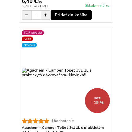
6,49 €
/
ks
Skladom > 5 ks
5,28 €
bez DPH
Pridať do košíka
TOP produkt
Akcia
Novinka
22 €
- 19 %
4 hodnotenie
Agachem - Camper Toilet 3v1 1L s praktickým