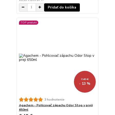
Pridať do košíka
TOP produkt
7,49 €
- 13 %
3 hodnotenie
Agachem - Pohlcovač zápachu Odor Stop v preji
650ml