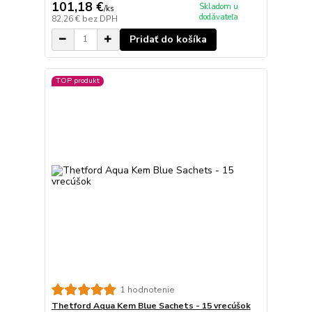
101,18 €
Skladom u
/
ks
dodávateľa
82,26 €
bez DPH
Pridať do košíka
TOP produkt
1 hodnotenie
Thetford Aqua Kem Blue Sachets - 15 vrecúšok