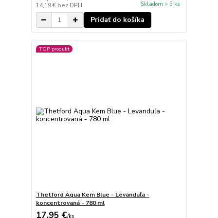
Skladom > 5 ks
14,19 €
bez DPH
Pridať do košíka
TOP produkt
Thetford Aqua Kem Blue - Levanduľa -
koncentrovaná - 780 ml
17,95 €
/
ks