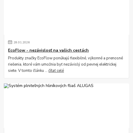
28
.
01
.
2026
EcoFlow - nezávislosť na vašich cestách
Produkty značky EcoFlow ponúkajú flexibilné, výkonné a prenosné
riešenia, ktoré vám umožnia byť nezávislý od pevnej elektrickej
siete. V tomto článku ...
čítať celé