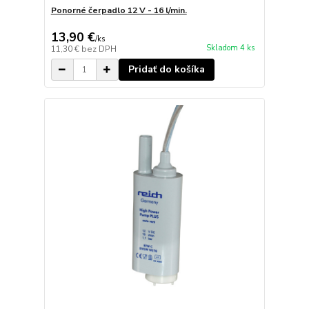
Ponorné čerpadlo 12 V - 16 l/min.
13,90 €
/
ks
Skladom 4 ks
11,30 €
bez DPH
Pridať do košíka