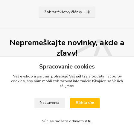
Zobraziť všetky články
Nepremeškajte novinky, akcie a
zľavy!
Spracovanie cookies
Prihlásiť sa
Náš e-shop a partneri potrebujú Váš
súhlas
s použitím súborov
cookies, aby Vám mohli zobrazovať informácie týkajúce sa Vašich
Súhlasím so
spracovaním osobných údajov
za účelom zasielania newslettera.
záujmov.
Môžete sa kedykoľvek odhlásiť. Zasielame raz za 14 dní.
Súhlasím
Nastavenia
Informácie pre zákazníkov
Súhlas môžete odmietnuť
tu
.
O nás