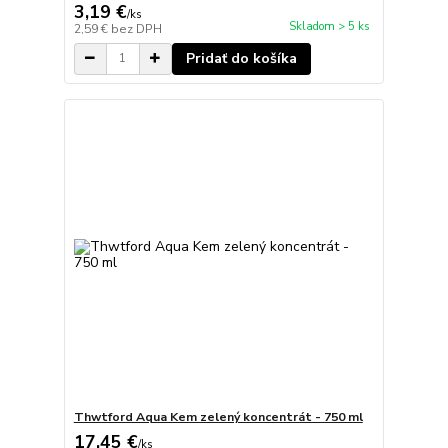
3,19 €
/
ks
Skladom > 5 ks
2,59 €
bez DPH
Pridať do košíka
Thwtford Aqua Kem zelený koncentrát - 750 ml
17,45 €
/
ks