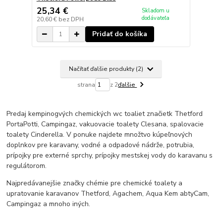
25,34 €
Skladom u
dodávateľa
20,60 €
bez DPH
Pridať do košíka
Načítať ďalšie produkty (2)
strana
z 2
ďalšie
Predaj kempinogvých chemických wc toaliet značietk Thetford
PortaPotti, Campingaz, vakuovacie toalety Clesana, spalovacie
toalety Cinderella. V ponuke najdete množtvo kúpeľnových
doplnkov pre karavany, vodné a odpadové nádrže, potrubia,
prípojky pre externé sprchy, prípojky mestskej vody do karavanu s
regulátorom.
Najpredávanejšie značky chémie pre chemické toalety a
upratovanie karavanov Thetford, Agachem, Aqua Kem abtyCam,
Campingaz a mnoho iných.