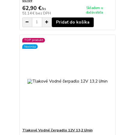
litrov
62,90 €
Skladom u
/
ks
dodávateľa
51,14 €
bez DPH
Pridať do košíka
TOP produkt
Novinka
Tlakové Vodné čerpadlo 12V 13,2 l/min