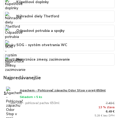
Kúpeľňové doplnky
Náhradné diely Thetford
Odpadové potrubia a spojky
SOG - systém otvetrania WC
Nemrznúce zmesy, zazimovanie
Najpredávanejšie
Agachem - Pohlcovač zápachu Odor Stop v preji 650ml
1.
Skladom > 5 ks
odor stop - pohlcovač pachov 650ml
7,49 €
13 % zľava
6,49 €
5,28 € bez DPH