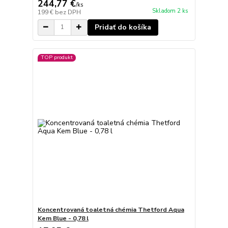
244,77 €
/
ks
Skladom 2 ks
199 €
bez DPH
Pridať do košíka
TOP produkt
Koncentrovaná toaletná chémia Thetford Aqua
Kem Blue - 0,78 l