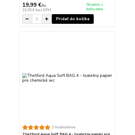
19,99 €
Skladom u
/
ks
dodávateľa
16,25 €
bez DPH
Pridať do košíka
1 hodnotenie
Thetford Aqua Soft BAG 4 - toaletny papier pre