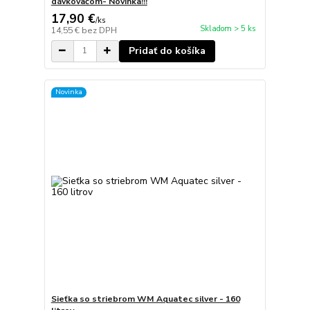
dávkovačom- Novinka!!!
17,90 €
/
ks
Skladom > 5 ks
14,55 €
bez DPH
Pridať do košíka
Novinka
Sieťka so striebrom WM Aquatec silver - 160