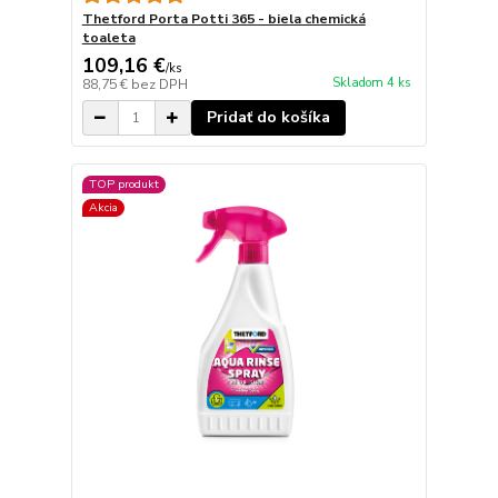
Thetford Porta Potti 365 - biela chemická
toaleta
109,16 €
/
ks
Skladom 4 ks
88,75 €
bez DPH
Pridať do košíka
TOP produkt
Akcia