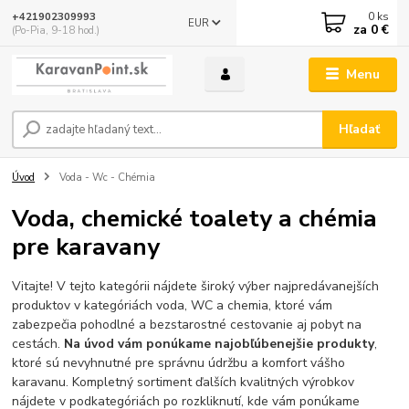
0
ks
+421902309993
EUR
za
0 €
(Po-Pia, 9-18 hod.)
Menu
Hľadať
Úvod
Voda - Wc - Chémia
Voda, chemické toalety a chémia
pre karavany
Vitajte! V tejto kategórii nájdete široký výber najpredávanejších
produktov v kategóriách voda, WC a chemia, ktoré vám
zabezpečia pohodlné a bezstarostné cestovanie aj pobyt na
cestách.
Na úvod vám ponúkame najobľúbenejšie produkty
,
ktoré sú nevyhnutné pre správnu údržbu a komfort vášho
karavanu. Kompletný sortiment ďalších kvalitných výrobkov
nájdete v podkategóriách po rozkliknutí, kde vám ponúkame