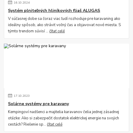
16
.
10
.
2024
Systém plniteľných hliníkových fliaš ALUGAS
V súčasnej dobe sa čoraz viac ľudí rozhoduje pre karavaning ako
ideálny spôsob, ako stráviť voľný čas a objavovať nové miesta. S
týmto trendom súvisí ...
čítať celé
17
.
10
.
2023
Solárne systémy pre karavany
Kempingoví nadšenci a majitelia karavanov čelia jednej zásadnej
otázke: Ako si zabezpečiť dostatok elektrickej energie na svojich
cestách? Riešenie sp...
čítať celé