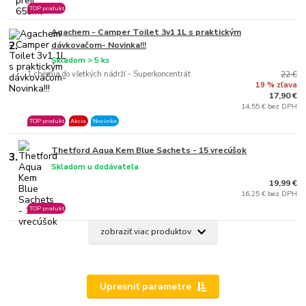
TOP produkt
Agachem - Camper Toilet 3v1 1L s praktickým
2.
dávkovačom- Novinka!!!
Skladom > 5 ks
1 chémia do všetkých nádrží - Superkoncentrát
22 €
19 % zľava
17,90 €
14,55 € bez DPH
TOP produkt
Akcia
Novinka
Thetford Aqua Kem Blue Sachets - 15 vrecúšok
3.
Skladom u dodávateľa
19,99 €
16,25 € bez DPH
TOP produkt
zobraziť viac produktov
Upresniť parametre