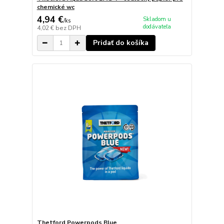
chemické wc
4,94 €
Skladom u
/
ks
dodávateľa
4,02 €
bez DPH
Pridať do košíka
Thetford Powerpods Blue