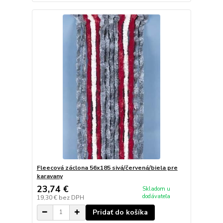
Fleecová záclona 56x185 sivá/červená/biela pre
karavany
23,74 €
Skladom u
dodávateľa
19,30 €
bez DPH
Pridať do košíka