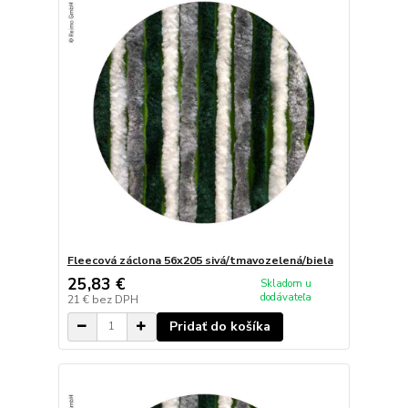
Fleecová záclona 56x205 sivá/tmavozelená/biela
25,83 €
Skladom u
dodávateľa
21 €
bez DPH
Pridať do košíka