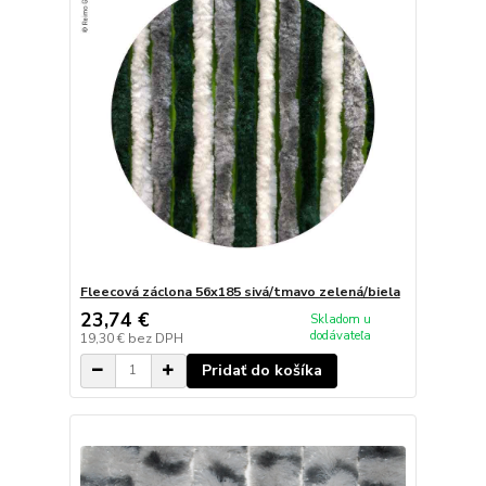
Fleecová záclona 56x185 sivá/tmavo zelená/biela
23,74 €
Skladom u
dodávateľa
19,30 €
bez DPH
Pridať do košíka