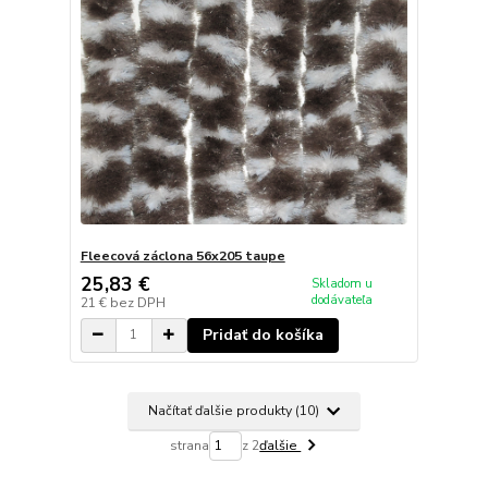
Fleecová záclona 56x205 taupe
25,83 €
Skladom u
dodávateľa
21 €
bez DPH
Pridať do košíka
Načítať ďalšie produkty (10)
strana
z 2
ďalšie