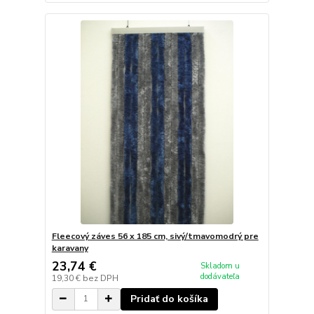
Fleecový záves 56 x 185 cm, sivý/tmavomodrý pre
karavany
23,74 €
Skladom u
dodávateľa
19,30 €
bez DPH
Pridať do košíka