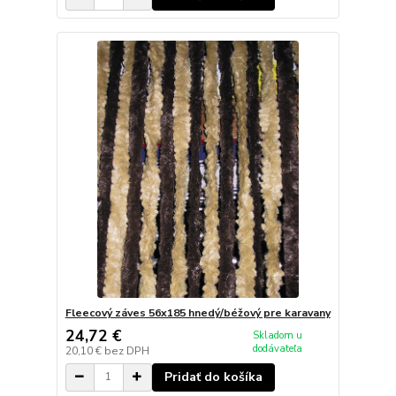
Fleecový záves 56x185 hnedý/béžový pre karavany
24,72 €
Skladom u
dodávateľa
20,10 €
bez DPH
Pridať do košíka