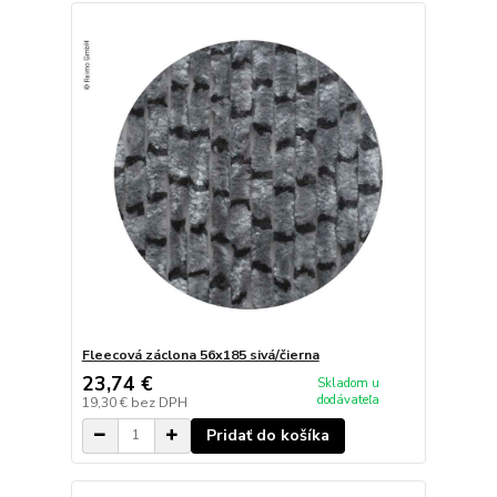
Fleecová záclona 56x185 sivá/čierna
23,74 €
Skladom u
dodávateľa
19,30 €
bez DPH
Pridať do košíka