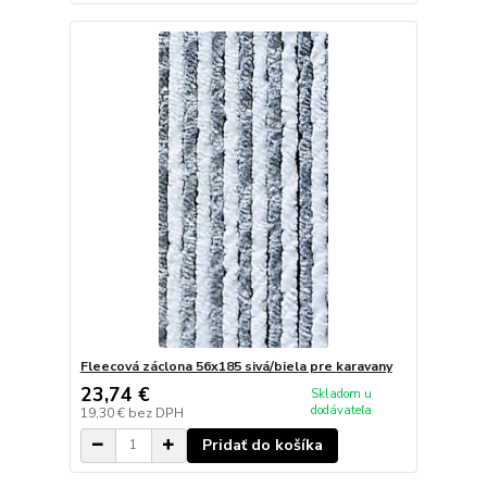
Fleecová záclona 56x185 sivá/biela pre karavany
23,74 €
Skladom u
dodávateľa
19,30 €
bez DPH
Pridať do košíka