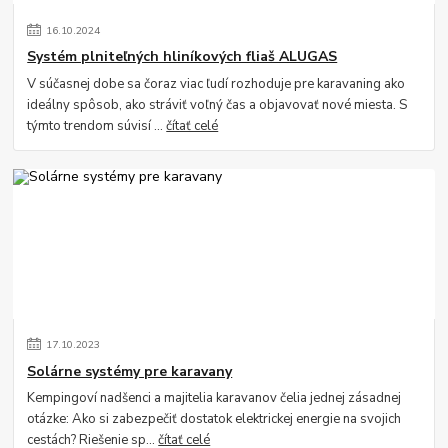
16
.
10
.
2024
Systém plniteľných hliníkových fliaš ALUGAS
V súčasnej dobe sa čoraz viac ľudí rozhoduje pre karavaning ako
ideálny spôsob, ako stráviť voľný čas a objavovať nové miesta. S
týmto trendom súvisí ...
čítať celé
17
.
10
.
2023
Solárne systémy pre karavany
Kempingoví nadšenci a majitelia karavanov čelia jednej zásadnej
otázke: Ako si zabezpečiť dostatok elektrickej energie na svojich
cestách? Riešenie sp...
čítať celé