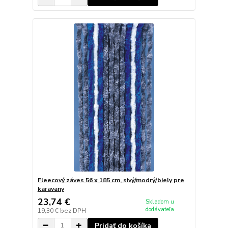
Fleecový záves 56 x 185 cm, sivý/modrý/biely pre
karavany
23,74 €
Skladom u
dodávateľa
19,30 €
bez DPH
Pridať do košíka