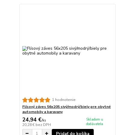
1 hodnotenie
Flísový záves 56x205 sivý/modrý/biely pre obytné
automobily a karavany
24,94 €
Skladom u
/
ks
dodávateľa
20,28 €
bez DPH
Pridať do košíka