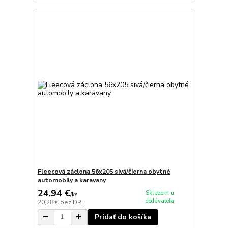
Fleecová záclona 56x205 sivá/čierna obytné
automobily a karavany
24,94 €
Skladom u
/
ks
dodávateľa
20,28 €
bez DPH
Pridať do košíka