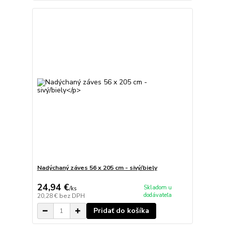
Nadýchaný záves 56 x 205 cm - sivý/biely
24,94 €
Skladom u
/
ks
dodávateľa
20,28 €
bez DPH
Pridať do košíka