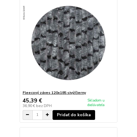
Fleecový záves 120x185 sivý/čierny
45,39 €
Skladom u
dodávateľa
36,90 €
bez DPH
Pridať do košíka