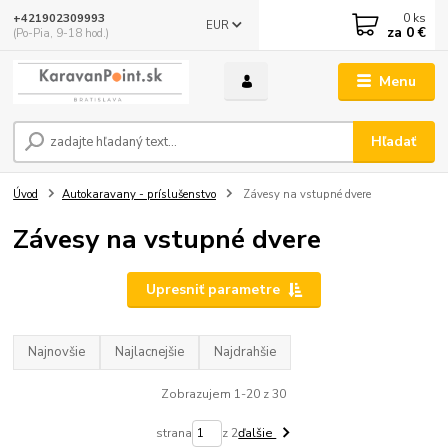
0
ks
+421902309993
EUR
za
0 €
(Po-Pia, 9-18 hod.)
Menu
Hľadať
Úvod
Autokaravany - príslušenstvo
Závesy na vstupné dvere
Závesy na vstupné dvere
Upresniť parametre
Najnovšie
Najlacnejšie
Najdrahšie
Zobrazujem 1-20 z 30
strana
z 2
ďalšie