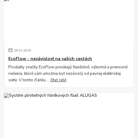
28
.
01
.
2026
EcoFlow - nezávislosť na vašich cestách
Produkty značky EcoFlow ponúkajú flexibilné, výkonné a prenosné
riešenia, ktoré vám umožnia byť nezávislý od pevnej elektrickej
siete. V tomto článku ...
čítať celé