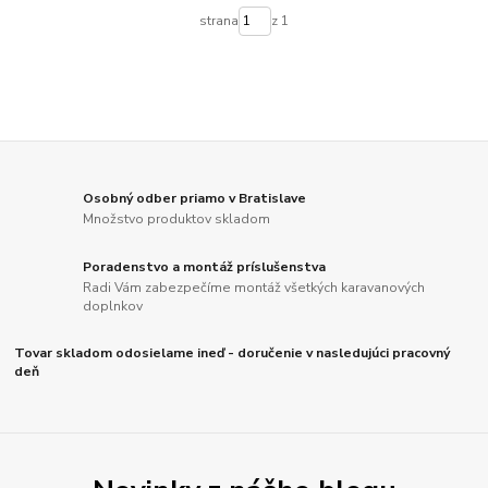
strana
z 1
Osobný odber priamo v Bratislave
Množstvo produktov skladom
Poradenstvo a montáž príslušenstva
Radi Vám zabezpečíme montáž všetkých karavanových
doplnkov
Tovar skladom odosielame ineď - doručenie v nasledujúci pracovný
deň