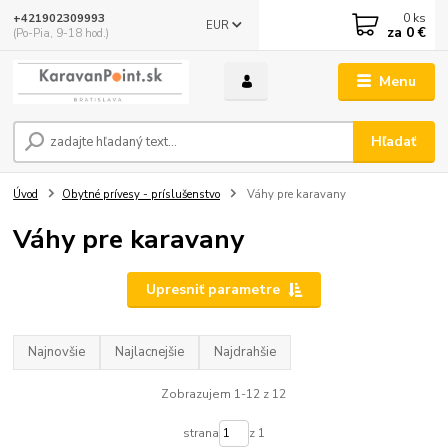
0
ks
+421902309993
EUR
za
0 €
(Po-Pia, 9-18 hod.)
Menu
Hľadať
Úvod
Obytné prívesy - príslušenstvo
Váhy pre karavany
Váhy pre karavany
Upresniť parametre
Najnovšie
Najlacnejšie
Najdrahšie
Zobrazujem 1-12 z 12
strana
z 1