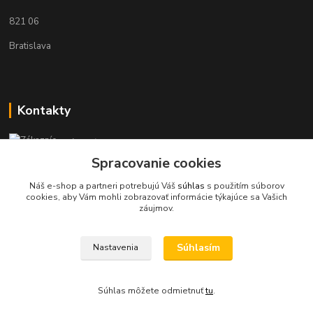
821 06
Bratislava
Kontakty
Zákaznícka podpora KaravanPoint
+421902309993
Spracovanie cookies
(Po-Pia, 9-18 hod.)
Náš e-shop a partneri potrebujú Váš
súhlas
s použitím súborov
cookies, aby Vám mohli zobrazovať informácie týkajúce sa Vašich
info@karavanpoint.sk
záujmov.
Súhlasím
Nastavenia
Súhlas môžete odmietnuť
tu
.
Vytvorené na
Eshop-rychlo.sk