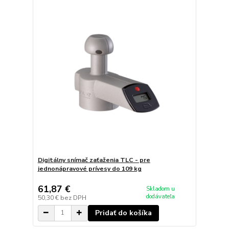
Digitálny snímač zaťaženia TLC - pre
jednonápravové prívesy do 109 kg
61,87 €
Skladom u
dodávateľa
50,30 €
bez DPH
Pridať do košíka