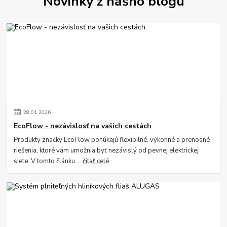
Novinky z nášho blogu
28
.
01
.
2026
EcoFlow - nezávislosť na vašich cestách
Produkty značky EcoFlow ponúkajú flexibilné, výkonné a prenosné
riešenia, ktoré vám umožnia byť nezávislý od pevnej elektrickej
siete. V tomto článku ...
čítať celé