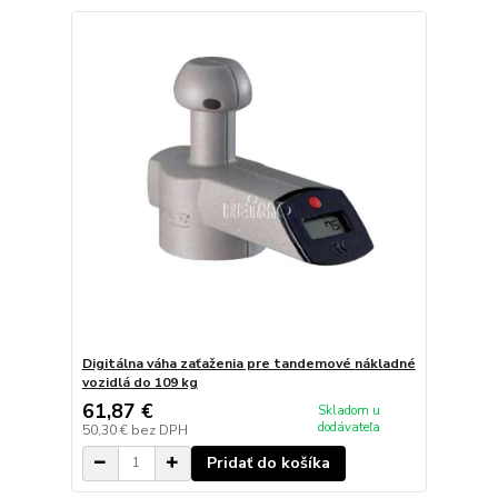
Digitálna váha zaťaženia pre tandemové nákladné
vozidlá do 109 kg
61,87 €
Skladom u
dodávateľa
50,30 €
bez DPH
Pridať do košíka