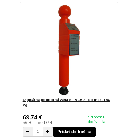
Digitálna podporná váha STB 150 - do max. 150
kg
69,74 €
Skladom u
dodávateľa
56,70 €
bez DPH
Pridať do košíka