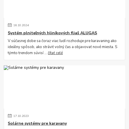
16
.
10
.
2024
Systém plniteľných hliníkových fliaš ALUGAS
V súčasnej dobe sa čoraz viac ľudí rozhoduje pre karavaning ako
ideálny spôsob, ako stráviť voľný čas a objavovať nové miesta. S
týmto trendom súvisí ...
čítať celé
17
.
10
.
2023
Solárne systémy pre karavany