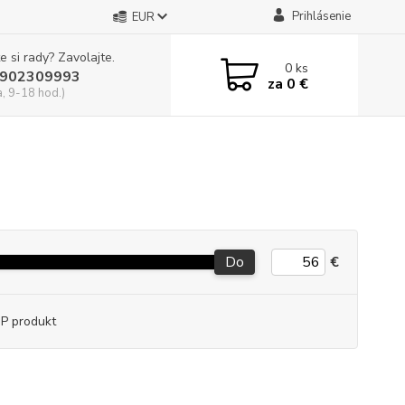
Prihlásenie
EUR
e si rady? Zavolajte.
0
ks
902309993
za
0 €
a, 9-18 hod.)
Do
€
P produkt