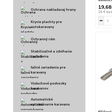
19,68
Ochrana nakladacej hrany
16 €
be
Krycie plachty pre
autokaravany
Ochranný rám
Stabilizačné a zdvíhacie
zariadenia
ťažné zariadenia pre
karavany
Vzduchové podvozky
karavanov
Automatické
vyrovnávanie karavanu
Kľúčový