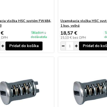
cia vložka HSC systém FW484,
Uzamykacia vložka HSC sys
B
1 kus, voľná
 €
18,57 €
Skladom u
S
dodávateľa
d
z DPH
15,10 €
bez DPH
Pridať do košíka
Pridať do koš