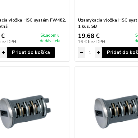
cia vložka HSC systém FW482,
Uzamykacia vložka HSC sys
oľná
1 kus, SB
 €
19,68 €
Skladom u
S
dodávateľa
d
bez DPH
16 €
bez DPH
Pridať do košíka
Pridať do koš