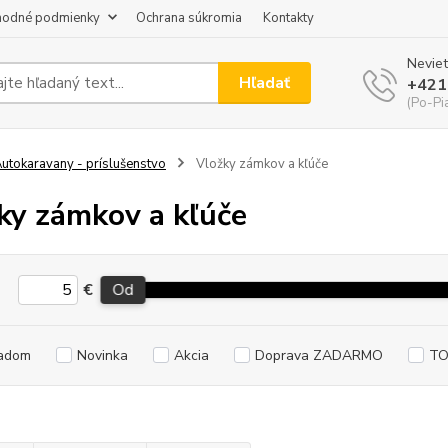
odné podmienky
Ochrana súkromia
Kontakty
Neviet
Hľadať
+421
(Po-Pi
utokaravany - príslušenstvo
Vložky zámkov a kľúče
ky zámkov a kľúče
€
Od
adom
Novinka
Akcia
Doprava ZADARMO
TO