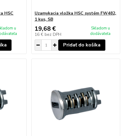
žka HSC
Uzamykacia vložka HSC systém FW482,
1 kus, SB
19,68 €
kladom u
Skladom u
odávateľa
dodávateľa
16 €
bez DPH
íka
Pridať do košíka