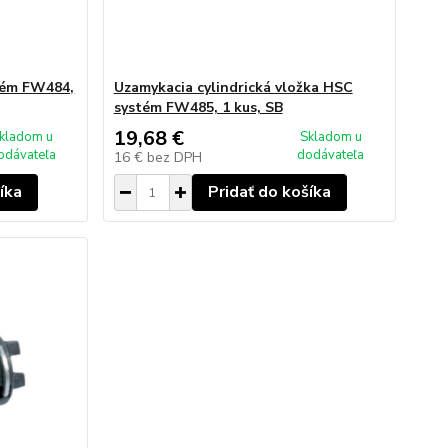
tém FW484,
Uzamykacia cylindrická vložka HSC
systém FW485, 1 kus, SB
19,68 €
kladom u
Skladom u
odávateľa
dodávateľa
16 €
bez DPH
íka
Pridať do košíka