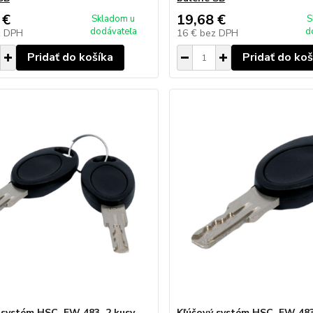
 €
19,68 €
Skladom u
S
dodávateľa
d
z DPH
16 €
bez DPH
Pridať do košíka
Pridať do koš
 systém HSC, FW 483, 2 kusy
Kľúčový systém HSC, FW 483