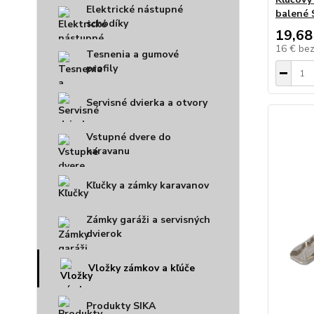
Elektrické nástupné
balené 
schodíky
19,68
16 €
be
Tesnenia a gumové
profily
Servisné dvierka a otvory
Vstupné dvere do
karavanu
Kľučky a zámky karavanov
Zámky garáži a servisných
dvierok
Vložky zámkov a kľúče
Produkty SIKA