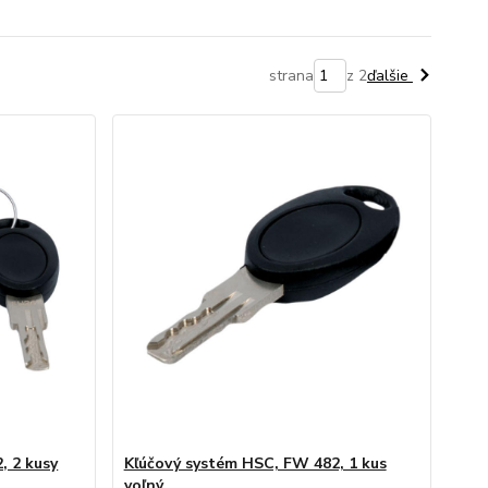
strana
z 2
ďalšie
, 2 kusy
Kľúčový systém HSC, FW 482, 1 kus
voľný