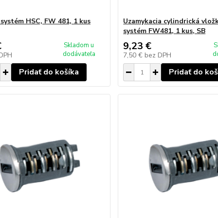
 systém HSC, FW 481, 1 kus
Uzamykacia cylindrická vlo
systém FW481, 1 kus, SB
€
9,23 €
Skladom u
S
dodávateľa
d
 DPH
7,50 €
bez DPH
Pridať do košíka
Pridať do koš