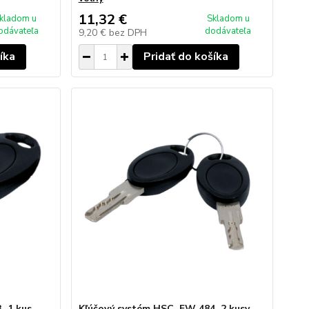
11,32 €
kladom u
Skladom u
odávateľa
dodávateľa
9,20 €
bez DPH
íka
Pridať do košíka
, 1 kus
Kľúčový systém HSC, FW 484, 2 kusy