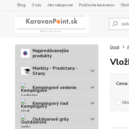
Blog
O nás
Ako nakupovať
Požičovňa karavanov
Obch
Úvod
A
Najpredávanejšie
produkty
Vlož
Markízy - Predstany -
Stany
Cena:
Kempingové sedenie
Skl
Kempingový riad
Outdoorové grily