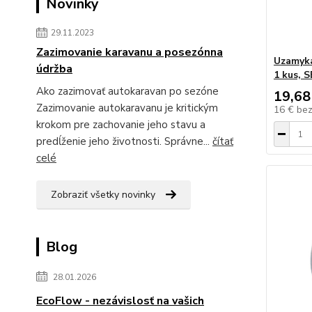
Novinky
29.11.2023
Zazimovanie karavanu a posezónna
Uzamyka
údržba
1 kus, S
Ako zazimovať autokaravan po sezóne
19,68
Zazimovanie autokaravanu je kritickým
16 €
be
krokom pre zachovanie jeho stavu a
predĺženie jeho životnosti. Správne...
čítať
celé
Zobraziť všetky novinky
Blog
28.01.2026
EcoFlow - nezávislosť na vašich