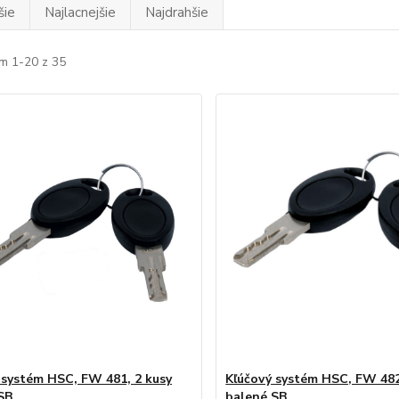
šie
Najlacnejšie
Najdrahšie
m 1-20 z 35
 systém HSC, FW 481, 2 kusy
Kľúčový systém HSC, FW 482
SB
balené SB