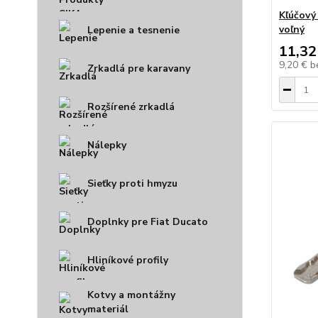
Kľúčový
voľný
Lepenie a tesnenie
11,32
9,20 €
b
Zrkadlá pre karavany
Rozšírené zrkadlá
Nálepky
Sieťky proti hmyzu
Doplnky pre Fiat Ducato
Hliníkové profily
Kotvy a montážny
materiál