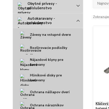
Najnov
Obytné prívesy -
príslušenstvo
Zobrazuje
Autokaravany -
príslušenstvo
Závesy na vstupné dvere
Rozširovacie podložky
Nájazdové klyny pre
karavany
Hliníkové disky pre
karavany
Ochrana nášlapov dverí
Kľúčový
Ochrana nárazníkov
balené 