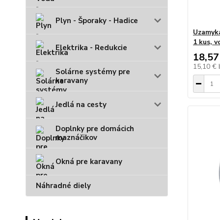
Plyn - Šporaky - Hadice
Uzamyka
1 kus, v
Elektrika - Redukcie
18,57
15,10 €
Solárne systémy pre
karavany
Jedlá na cesty
Doplnky pre domácich
maznáčikov
Okná pre karavany
Náhradné diely