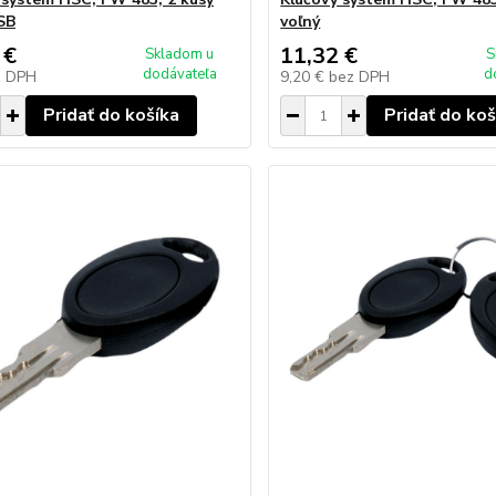
SB
voľný
 €
11,32 €
Skladom u
S
dodávateľa
d
z DPH
9,20 €
bez DPH
Pridať do košíka
Pridať do koš