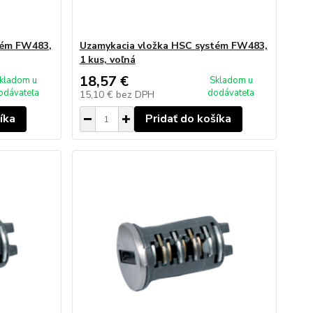
tém FW483,
Uzamykacia vložka HSC systém FW483,
1 kus, voľná
18,57 €
kladom u
Skladom u
odávateľa
dodávateľa
15,10 €
bez DPH
íka
Pridať do košíka