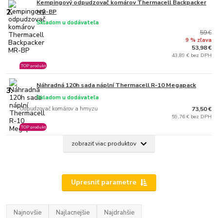
Kempingový odpudzovač komárov Thermacell Backpacker
2.
MR-BP
Skladom u dodávateľa
59 €
9 % zľava
53,98 €
43,89 € bez DPH
TOP produkt
Náhradná 120h sada náplní Thermacell R-10 Megapack
3.
Skladom u dodávateľa
Odpudzovač komárov a hmyzu
73,50 €
59,76 € bez DPH
TOP produkt
zobraziť viac produktov
Upresniť parametre
Najnovšie
Najlacnejšie
Najdrahšie