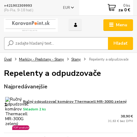
0
ks
+421902309993
EUR
za
0 €
(Po-Pia, 9-18 hod.)
Menu
Hľadať
Úvod
Markízy - Predstany - Stany
Stany
Repelenty a odpudzovače
Repelenty a odpudzovače
Najpredávanejšie
Ručný odpudzovač komárov Thermacell MR-300G zelený
1.
Skladom 2 ks
38,90 €
31,63 € bez DPH
TOP produkt