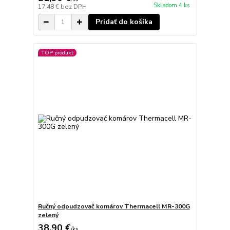
Skladom 4 ks
17,48 €
bez DPH
Pridať do košíka
TOP produkt
Ručný odpudzovač komárov Thermacell MR-300G
zelený
38,90 €
/
ks