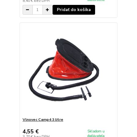
8,40 €
bez DPH
Pridať do košíka
Vlnovec Camp4 3 litre
4,55 €
Skladom u
dodávateľa
3,70 €
bez DPH