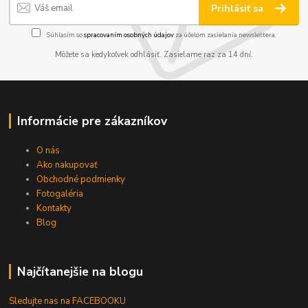
Prihlásiť sa
Súhlasím so
spracovaním osobných údajov
za účelom zasielania newslettera.
Môžete sa kedykoľvek odhlásiť. Zasielame raz za 14 dní.
Informácie pre zákazníkov
O nás
Ako nakupovať
Obchodné podmienky
Fotogaléria
Kontakty
Blog
Najčítanejšie na blogu
Sledujte nas na FACEBOOKU