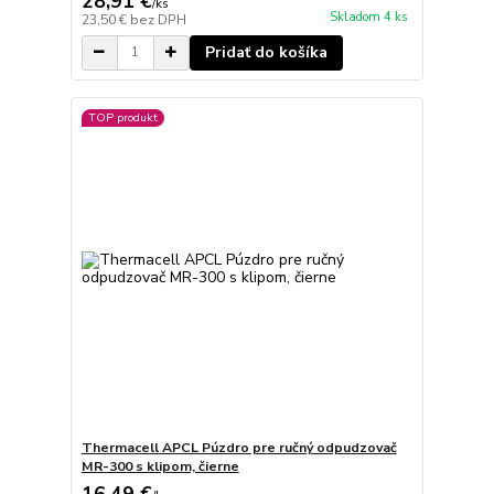
28,91 €
/
ks
Skladom 4 ks
23,50 €
bez DPH
Pridať do košíka
TOP produkt
Thermacell APCL Púzdro pre ručný odpudzovač
MR-300 s klipom, čierne