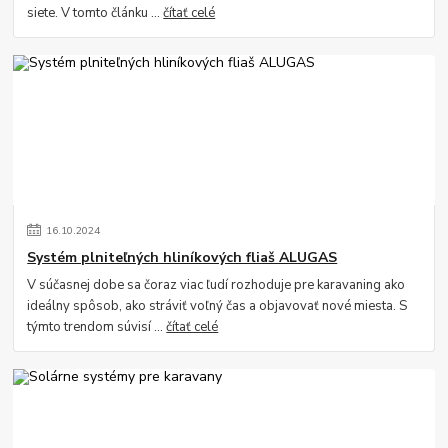
siete. V tomto článku ...
čítať celé
16
.
10
.
2024
Systém plniteľných hliníkových fliaš ALUGAS
V súčasnej dobe sa čoraz viac ľudí rozhoduje pre karavaning ako
ideálny spôsob, ako stráviť voľný čas a objavovať nové miesta. S
týmto trendom súvisí ...
čítať celé