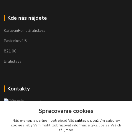
Kde nás nájdete
KaravanPoint Bratislava
Pasienková 5
821 06
Bratislava
Kontakty
Zákaznícka podpora KaravanPoint
+421902309993
Spracovanie cookies
(Po-Pia, 9-18 hod.)
Náš e-shop a partneri potrebujú Váš
súhlas
s použitím súborov
cookies, aby Vám mohli zobrazovať informácie týkajúce sa Vašich
info@karavanpoint.sk
záujmov.