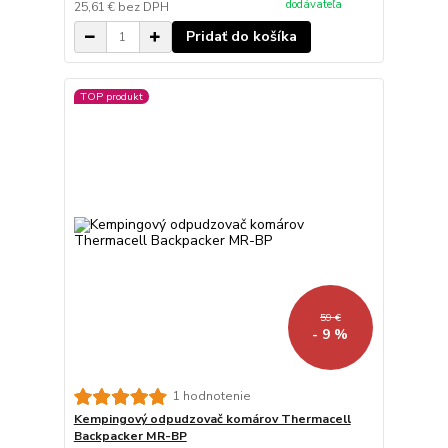
dodávateľa
25,61 €
bez DPH
Pridať do košíka
TOP produkt
59 €
- 9 %
1 hodnotenie
Kempingový odpudzovač komárov Thermacell
Backpacker MR-BP