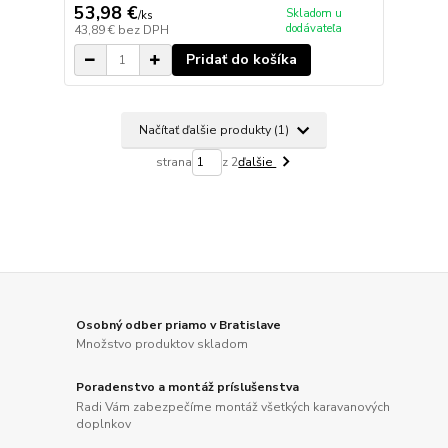
53,98 €
Skladom u
/
ks
dodávateľa
43,89 €
bez DPH
Pridať do košíka
Načítať ďalšie produkty (1)
strana
z 2
ďalšie
Osobný odber priamo v Bratislave
Množstvo produktov skladom
Poradenstvo a montáž príslušenstva
Radi Vám zabezpečíme montáž všetkých karavanových
doplnkov