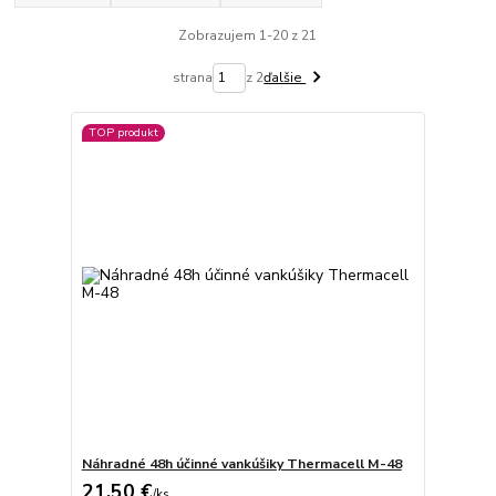
Zobrazujem 1-20 z 21
strana
z 2
ďalšie
TOP produkt
Náhradné 48h účinné vankúšiky Thermacell M-48
21,50 €
/
ks