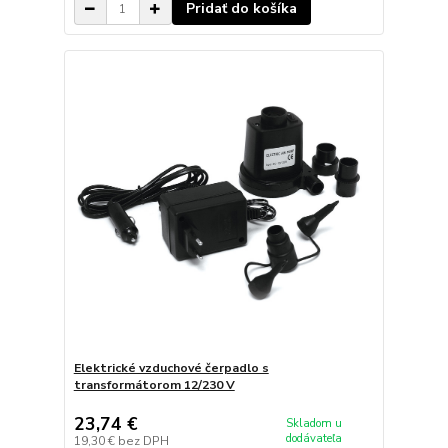
Pridať do košíka
Elektrické vzduchové čerpadlo s
transformátorom 12/230 V
23,74 €
Skladom u
dodávateľa
19,30 €
bez DPH