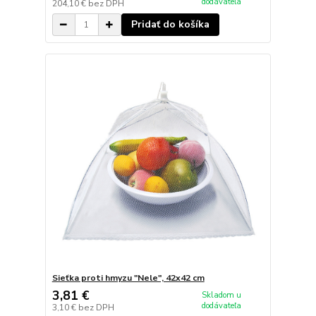
dodávateľa
204,10 €
bez DPH
Pridať do košíka
Sieťka proti hmyzu "Nele", 42x42 cm
3,81 €
Skladom u
dodávateľa
3,10 €
bez DPH