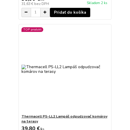
Skladom 2 ks
31,63 €
bez DPH
Pridať do košíka
TOP produkt
Thermacell PS-LL2 Lampáš odpudzovač komárov
na terasy
39,80 €
/
ks