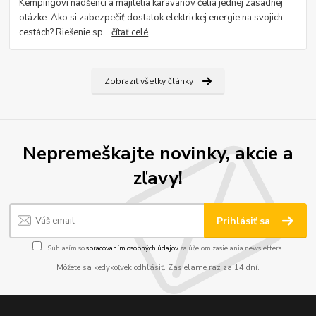
Kempingoví nadšenci a majitelia karavanov čelia jednej zásadnej
otázke: Ako si zabezpečiť dostatok elektrickej energie na svojich
cestách? Riešenie sp...
čítať celé
Zobraziť všetky články
Nepremeškajte novinky, akcie a
zľavy!
Prihlásiť sa
Súhlasím so
spracovaním osobných údajov
za účelom zasielania newslettera.
Môžete sa kedykoľvek odhlásiť. Zasielame raz za 14 dní.