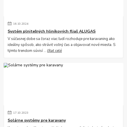
16
.
10
.
2024
Systém plniteľných hliníkových fliaš ALUGAS
V súčasnej dobe sa čoraz viac ľudí rozhoduje pre karavaning ako
ideálny spôsob, ako stráviť voľný čas a objavovať nové miesta. S
týmto trendom súvisí ...
čítať celé
17
.
10
.
2023
Solárne systémy pre karavany