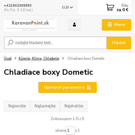
0
ks
+421902309993
EUR
za
0 €
(Po-Pia, 9-18 hod.)
Menu
Hľadať
Úvod
Kúrenie, Klíma, Chladenie
Chladiace boxy Dometic
Chladiace boxy Dometic
Upresniť parametre
Najnovšie
Najlacnejšie
Najdrahšie
Zobrazujem 1-5 z 5
strana
z 1