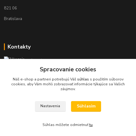
821 06
Bratislava
Kontakty
Zákaznícka podpora KaravanPoint
+421902309993
Spracovanie cookies
(Po-Pia, 9-18 hod.)
Náš e-shop a partneri potrebujú Váš
súhlas
s použitím súborov
cookies, aby Vám mohli zobrazovať informácie týkajúce sa Vašich
info@karavanpoint.sk
záujmov.
Súhlasím
Nastavenia
Súhlas môžete odmietnuť
tu
.
Vytvorené na
Eshop-rychlo.sk