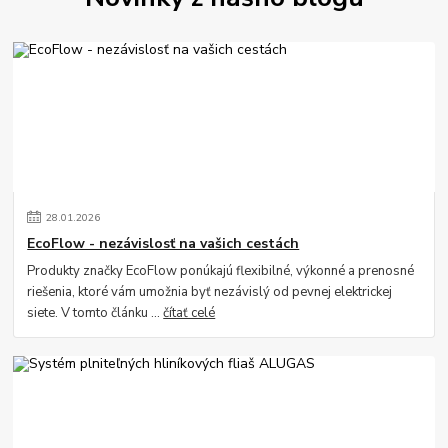
28
.
01
.
2026
EcoFlow - nezávislosť na vašich cestách
Produkty značky EcoFlow ponúkajú flexibilné, výkonné a prenosné
riešenia, ktoré vám umožnia byť nezávislý od pevnej elektrickej
siete. V tomto článku ...
čítať celé