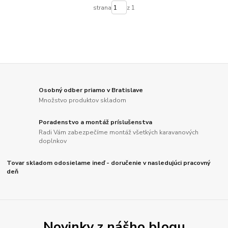
strana
z 1
Osobný odber priamo v Bratislave
Množstvo produktov skladom
Poradenstvo a montáž príslušenstva
Radi Vám zabezpečíme montáž všetkých karavanových
doplnkov
Tovar skladom odosielame ineď - doručenie v nasledujúci pracovný
deň
Novinky z nášho blogu