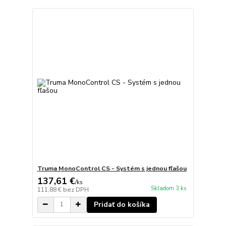
Truma MonoControl CS - Systém s jednou fľašou
137,61 €
/
ks
Skladom 3 ks
111,88 €
bez DPH
Pridať do košíka