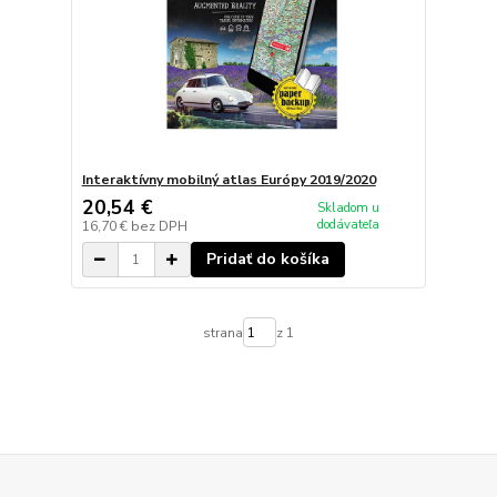
Interaktívny mobilný atlas Európy 2019/2020
20,54 €
Skladom u
dodávateľa
16,70 €
bez DPH
Pridať do košíka
strana
z 1