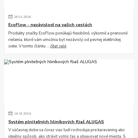
28
.
01
.
2026
EcoFlow - nezávislosť na vašich cestách
Produkty značky EcoFlow ponúkajú flexibilné, výkonné a prenosné
riešenia, ktoré vám umožnia byť nezávislý od pevnej elektrickej
siete. V tomto článku ...
čítať celé
16
.
10
.
2024
Systém plniteľných hliníkových fliaš ALUGAS
V súčasnej dobe sa čoraz viac ľudí rozhoduje pre karavaning ako
ideálny spôsob, ako stráviť voľný čas a objavovať nové miesta. S