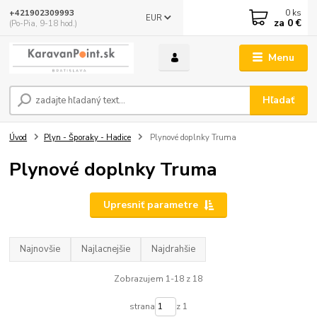
0
ks
+421902309993
EUR
za
0 €
(Po-Pia, 9-18 hod.)
Menu
Hľadať
Úvod
Plyn - Šporaky - Hadice
Plynové doplnky Truma
Plynové doplnky Truma
Upresniť parametre
Najnovšie
Najlacnejšie
Najdrahšie
Zobrazujem 1-18 z 18
strana
z 1