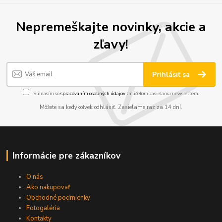
Nepremeškajte novinky, akcie a
zľavy!
Prihlásiť sa
Súhlasím so
spracovaním osobných údajov
za účelom zasielania newslettera.
Môžete sa kedykoľvek odhlásiť. Zasielame raz za 14 dní.
Informácie pre zákazníkov
O nás
Ako nakupovať
Obchodné podmienky
Fotogaléria
Kontakty