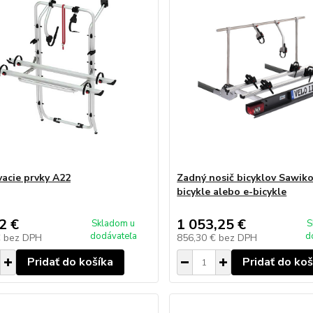
acie prvky A22
Zadný nosič bicyklov Sawiko
bicykle alebo e-bicykle
2 €
1 053,25 €
Skladom u
S
dodávateľa
d
€
bez DPH
856,30 €
bez DPH
Pridať do košíka
Pridať do koš