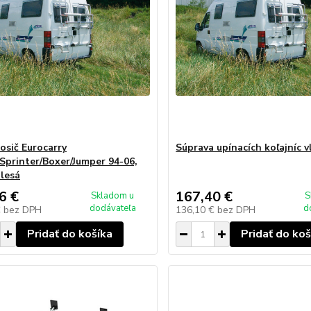
osič Eurocarry
Súprava upínacích koľajníc 
Sprinter/Boxer/Jumper 94-06,
olesá
6 €
167,40 €
Skladom u
S
dodávateľa
d
€
bez DPH
136,10 €
bez DPH
Pridať do košíka
Pridať do koš