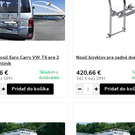
osič Euro Carry VW T6 pre 2
Nosič bicyklov pre zadné d
hliník
6 €
420,66 €
Skladom u
S
dodávateľa
d
ez DPH
342 €
bez DPH
Pridať do košíka
Pridať do koš