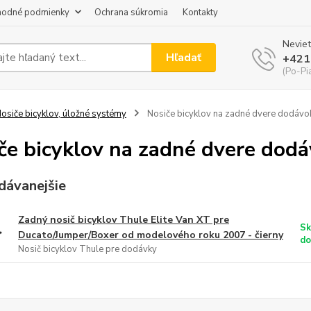
odné podmienky
Ochrana súkromia
Kontakty
Neviet
Hľadať
+421
(Po-Pi
osiče bicyklov, úložné systémy
Nosiče bicyklov na zadné dvere dodávo
če bicyklov na zadné dvere dod
dávanejšie
Zadný nosič bicyklov Thule Elite Van XT pre
Sk
Ducato/Jumper/Boxer od modelového roku 2007 - čierny
do
Nosič bicyklov Thule pre dodávky