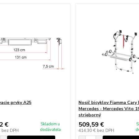
acie prvky A25
Nosič bicyklov Fiamma Cary 
Mercedes - Mercedes Vito 19
strieborný
2 €
509,59 €
Skladom u
S
dodávateľa
d
€
bez DPH
414,30 €
bez DPH