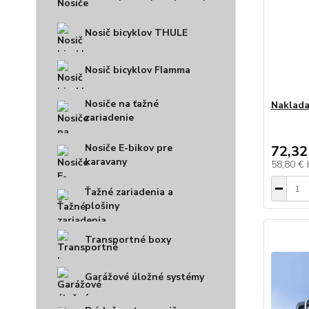
Nosič bicyklov THULE
Nosič bicyklov FIamma
Nosiče na ťažné
Naklada
zariadenie
Nosiče E-bikov pre
72,32
karavany
58,80 €
Ťažné zariadenia a
plošiny
Transportné boxy
Garážové úložné systémy