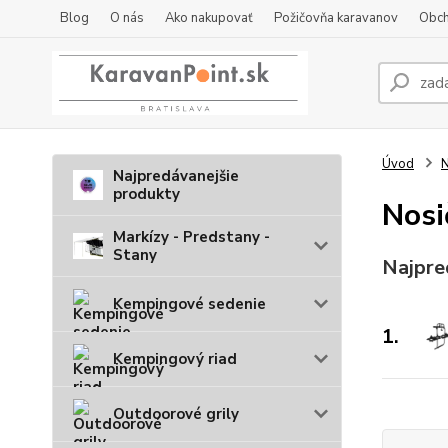
Blog
O nás
Ako nakupovať
Požičovňa karavanov
Obch
Úvod
N
Najpredávanejšie
produkty
Nosi
Markízy - Predstany -
Stany
Najpre
Kempingové sedenie
1.
Kempingový riad
Outdoorové grily