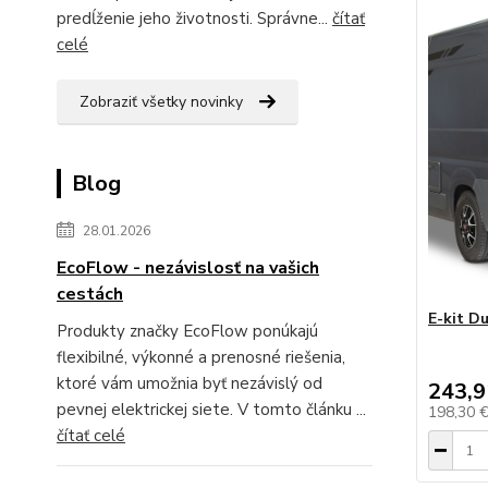
predĺženie jeho životnosti. Správne...
čítať
celé
Zobraziť všetky novinky
Blog
28.01.2026
EcoFlow - nezávislosť na vašich
cestách
E-kit D
Produkty značky EcoFlow ponúkajú
flexibilné, výkonné a prenosné riešenia,
ktoré vám umožnia byť nezávislý od
243,9
pevnej elektrickej siete. V tomto článku ...
198,30 
čítať celé