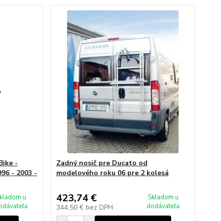
Bike -
Zadný nosič pre Ducato od
96 - 2003 -
modelového roku 06 pre 2 kolesá
423,74 €
kladom u
Skladom u
odávateľa
dodávateľa
344,50 €
bez DPH