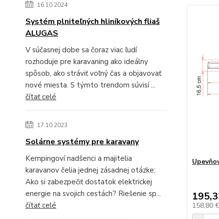
16.10.2024
Systém plniteľných hliníkových fliaš
ALUGAS
V súčasnej dobe sa čoraz viac ľudí
rozhoduje pre karavaning ako ideálny
spôsob, ako stráviť voľný čas a objavovať
nové miesta. S týmto trendom súvisí ...
čítať celé
17.10.2023
Solárne systémy pre karavany
Kempingoví nadšenci a majitelia
Upevňov
karavanov čelia jednej zásadnej otázke:
Ako si zabezpečiť dostatok elektrickej
energie na svojich cestách? Riešenie sp...
195,3
čítať celé
158,80 