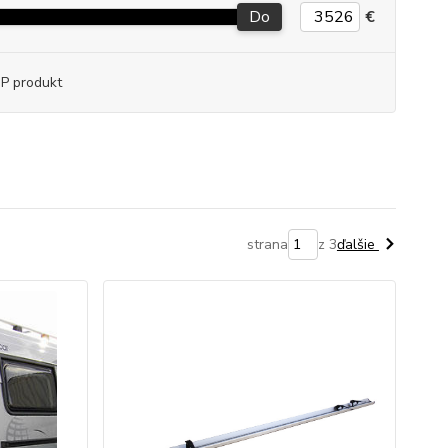
Do
€
P produkt
strana
z 3
ďalšie