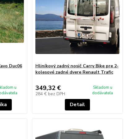
vľavo Duc06
Hliníkový zadný nosič Carry Bike pre 2-
kolesové zadné dvere Renault Trafic
349,32 €
kladom u
Skladom u
odávateľa
dodávateľa
284 €
bez DPH
íka
Detail