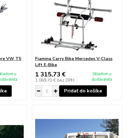
vere VW T5
Fiamma Carry Bike Mercedes V-Class
Lift E-Bike
1 315,73 €
kladom u
Skladom u
odávateľa
dodávateľa
1 069,70 €
bez DPH
íka
Pridať do košíka