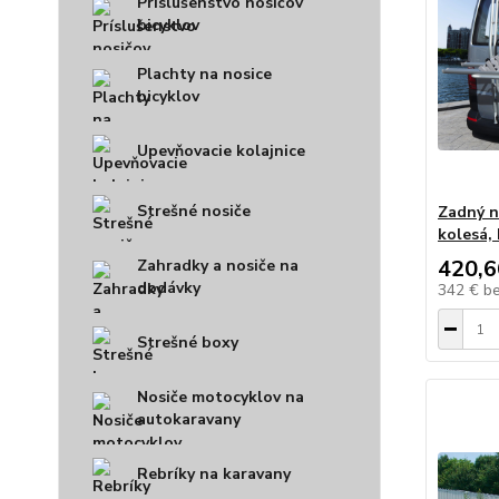
Príslušenstvo nosičov
bicyklov
Plachty na nosice
bicyklov
Upevňovacie kolajnice
Strešné nosiče
Zadný n
kolesá, 
420,6
Zahradky a nosiče na
dodávky
342 €
b
Strešné boxy
Nosiče motocyklov na
autokaravany
Rebríky na karavany