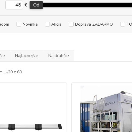
€
Od
adom
Novinka
Akcia
Doprava ZADARMO
TO
šie
Najlacnejšie
Najdrahšie
m 1-20 z 60