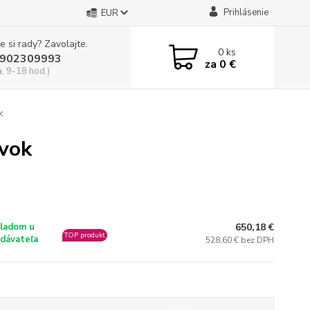
Prihlásenie
EUR
e si rady? Zavolajte.
0
ks
902309993
za
0 €
a, 9-18 hod.)
k
ávok
650,18 €
ladom u
TOP produkt
dávateľa
528,60 € bez DPH