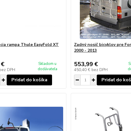
cia rampa Thule EasyFold XT
Zadný nosič bicyklov pre Fo
2000 - 2013
 €
553,99 €
Skladom u
S
dodávateľa
d
bez DPH
450,40 €
bez DPH
Pridať do košíka
Pridať do koš