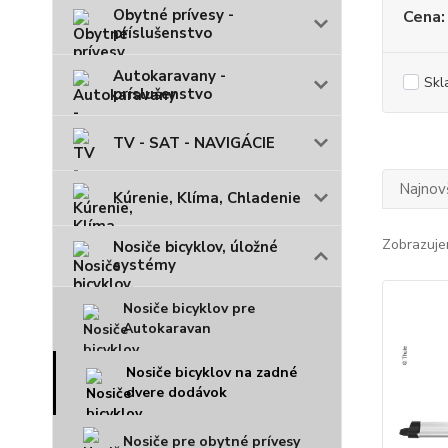
Obytné prívesy -
Cena:
príslušenstvo
Autokaravany -
Skl
príslušenstvo
TV - SAT - NAVIGÁCIE
Najnov
Kúrenie, Klíma, Chladenie
Zobrazuje
Nosiče bicyklov, úložné
systémy
Nosiče bicyklov pre
Autokaravan
Nosiče bicyklov na zadné
dvere dodávok
Nosiče pre obytné prívesy