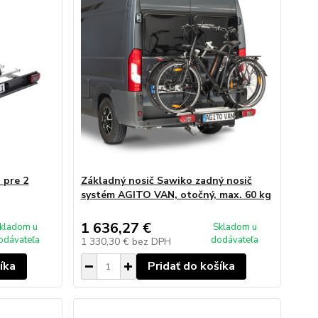
 pre 2
Základný nosič Sawiko zadný nosič
systém AGITO VAN, otočný, max. 60 kg
1 636,27 €
kladom u
Skladom u
odávateľa
dodávateľa
1 330,30 €
bez DPH
íka
Pridať do košíka