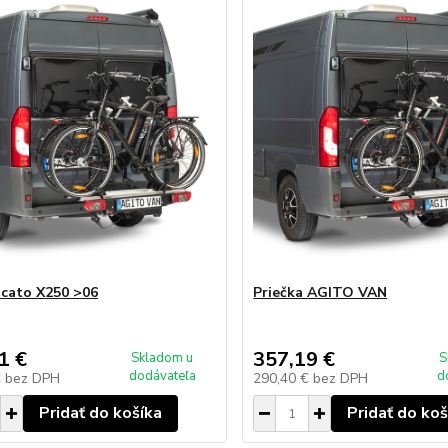
ucato X250 >06
Priečka AGITO VAN
1 €
357,19 €
Skladom u
S
dodávateľa
d
€
bez DPH
290,40 €
bez DPH
Pridať do košíka
Pridať do koš