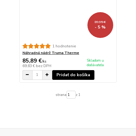
89,95 €
- 5 %
1 hodnotenie
Náhradná nádrž Truma Therme
85,89 €
Skladom u
/
ks
dodávateľa
69,83 €
bez DPH
Pridať do košíka
strana
z 1