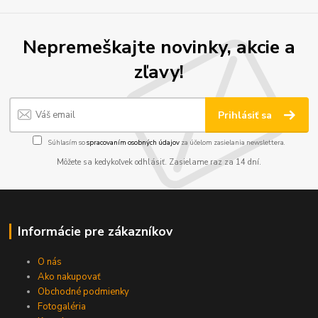
Nepremeškajte novinky, akcie a
zľavy!
Prihlásiť sa
Súhlasím so
spracovaním osobných údajov
za účelom zasielania newslettera.
Môžete sa kedykoľvek odhlásiť. Zasielame raz za 14 dní.
Informácie pre zákazníkov
O nás
Ako nakupovať
Obchodné podmienky
Fotogaléria