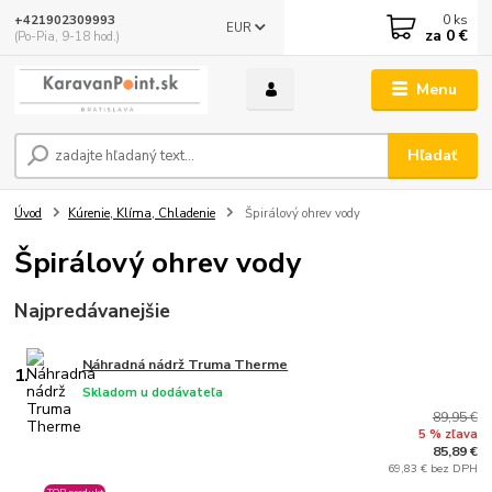
0
ks
+421902309993
EUR
za
0 €
(Po-Pia, 9-18 hod.)
Menu
Hľadať
Úvod
Kúrenie, Klíma, Chladenie
Špirálový ohrev vody
Špirálový ohrev vody
Najpredávanejšie
Náhradná nádrž Truma Therme
1.
Skladom u dodávateľa
89,95 €
5 % zľava
85,89 €
69,83 € bez DPH