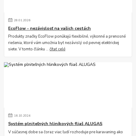
28
.
01
.
2026
EcoFlow - nezávislosť na vašich cestách
Produkty značky EcoFlow ponúkajú flexibilné, výkonné a prenosné
riešenia, ktoré vám umožnia byť nezávislý od pevnej elektrickej
siete. V tomto článku ...
čítať celé
16
.
10
.
2024
Systém plniteľných hliníkových fliaš ALUGAS
V súčasnej dobe sa čoraz viac ľudí rozhoduje pre karavaning ako