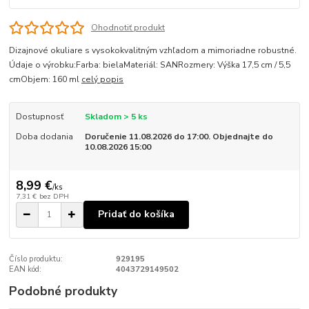
Ohodnotiť produkt
Dizajnové okuliare s vysokokvalitným vzhľadom a mimoriadne robustné.
Údaje o výrobku:Farba: bielaMateriál: SANRozmery: Výška 17,5 cm / 5,5
cmObjem: 160 ml
celý popis
Dostupnosť
Skladom > 5 ks
Doba dodania
Doručenie 11.08.2026 do 17:00. Objednajte do
10.08.2026 15:00
8,99 €
/
ks
7,31 €
bez DPH
Pridať do košíka
Číslo produktu:
929195
EAN kód:
4043729149502
Podobné produkty