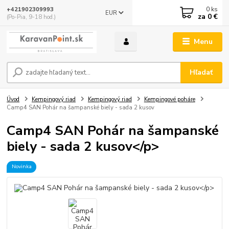
0
ks
+421902309993
EUR
za
0 €
(Po-Pia, 9-18 hod.)
Menu
Hľadať
Úvod
Kempingový riad
Kempingový riad
Kempingové poháre
Camp4 SAN Pohár na šampanské biely - sada 2 kusov
Camp4 SAN Pohár na šampanské
biely - sada 2 kusov</p>
Novinka