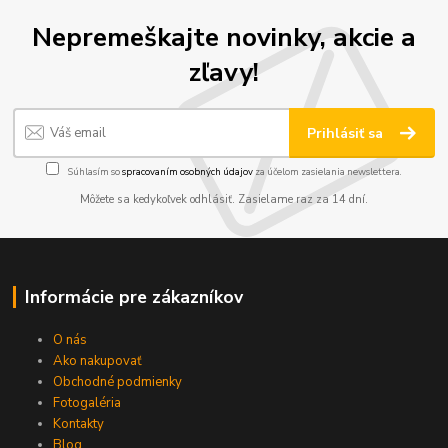
Nepremeškajte novinky, akcie a
zľavy!
Prihlásiť sa
Súhlasím so
spracovaním osobných údajov
za účelom zasielania newslettera.
Môžete sa kedykoľvek odhlásiť. Zasielame raz za 14 dní.
Informácie pre zákazníkov
O nás
Ako nakupovať
Obchodné podmienky
Fotogaléria
Kontakty
Blog