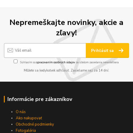
Nepremeškajte novinky, akcie a
zľavy!
Prihlásiť sa
Súhlasím so
spracovaním osobných údajov
za účelom zasielania newslettera.
Môžete sa kedykoľvek odhlásiť. Zasielame raz za 14 dní.
Informácie pre zákazníkov
O nás
Ako nakupovať
Obchodné podmienky
Fotogaléria