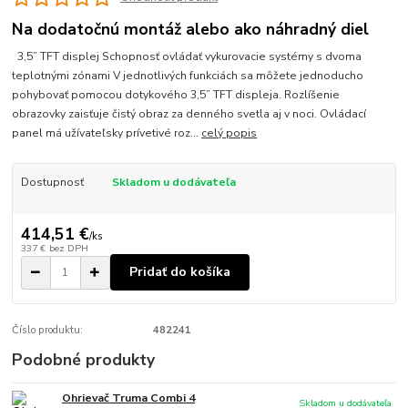
Na dodatočnú montáž alebo ako náhradný diel
3,5” TFT displej Schopnosť ovládať vykurovacie systémy s dvoma
teplotnými zónami V jednotlivých funkciách sa môžete jednoducho
pohybovať pomocou dotykového 3,5” TFT displeja. Rozlíšenie
obrazovky zaisťuje čistý obraz za denného svetla aj v noci. Ovládací
panel má užívateľsky prívetivé roz...
celý popis
Dostupnosť
Skladom u dodávateľa
414,51 €
/
ks
337 €
bez DPH
Pridať do košíka
Číslo produktu:
482241
Podobné produkty
Ohrievač Truma Combi 4
Skladom u dodávateľa