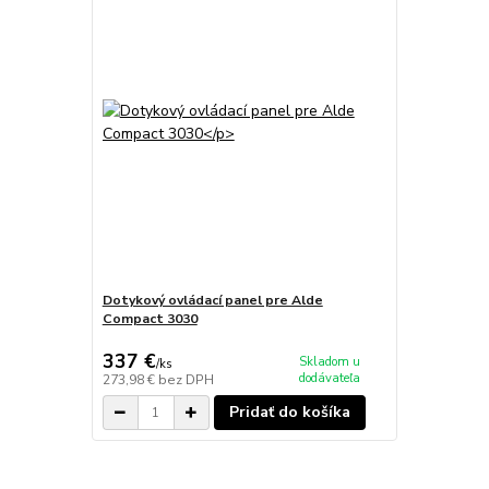
Dotykový ovládací panel pre Alde
Compact 3030
337 €
Skladom u
/
ks
dodávateľa
273,98 €
bez DPH
Pridať do košíka