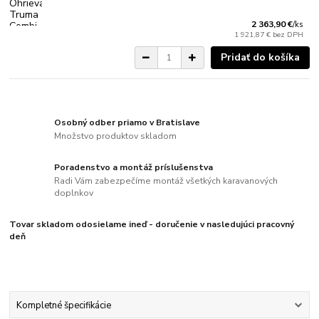
2 363,90 €
/
ks
1 921,87 €
bez DPH
Pridať do košíka
Osobný odber priamo v Bratislave
Množstvo produktov skladom
Poradenstvo a montáž príslušenstva
Radi Vám zabezpečíme montáž všetkých karavanových
doplnkov
Tovar skladom odosielame ineď - doručenie v nasledujúci pracovný
deň
Kompletné špecifikácie