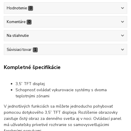
Hodnotenie
0
Komentáre
0
Na stiahnutie
Súvisiaci tovar
1
Kompletné špecifikácie
3,5” TFT displej
Schopnosť ovládať vykurovacie systémy s dvoma
teplotnými zónami
V jednotlivých funkciách sa môžete jednoducho pohybovať
pomocou dotykového 3,5” TFT displeja. Rozlíšenie obrazovky
zaisťuje čistý obraz za denného svetla aj v noci. Ovládací panel
má užívateľsky prívetivé rozhranie so samovysvetľujúcimi
farebnými ponukami.