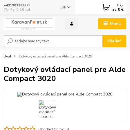
0
ks
+421902309993
EUR
za
0 €
(Po-Pia, 9-18 hod.)
Menu
Hľadať
Úvod
Dotykový ovládací panel pre Alde Compact 3020
Dotykový ovládací panel pre Alde
Compact 3020
Ohodnotiť produkt