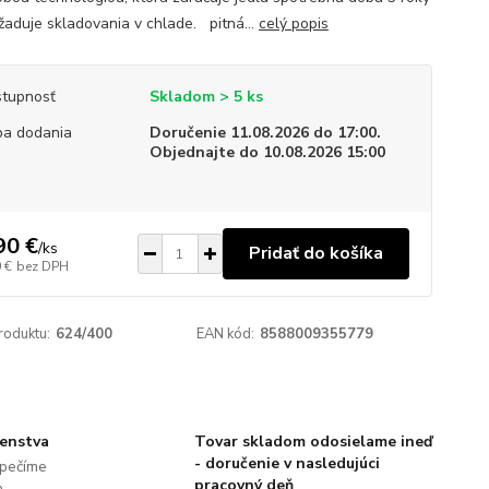
žaduje skladovania v chlade. pitná...
celý popis
tupnosť
Skladom > 5 ks
a dodania
Doručenie 11.08.2026 do 17:00.
Objednajte do 10.08.2026 15:00
90 €
/
ks
Pridať do košíka
 €
bez DPH
roduktu:
624/400
EAN kód:
8588009355779
šenstva
Tovar skladom odosielame ineď
- doručenie v nasledujúci
pečíme
pracovný deň
h