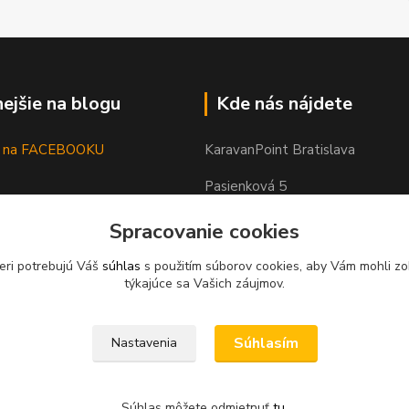
nejšie na blogu
Kde nás nájdete
as na FACEBOOKU
KaravanPoint Bratislava
Pasienková 5
821 06
Spracovanie cookies
Bratislava
eri potrebujú Váš
súhlas
s použitím súborov cookies, aby Vám mohli zo
týkajúce sa Vašich záujmov.
Súhlasím
Nastavenia
Súhlas môžete odmietnuť
tu
.