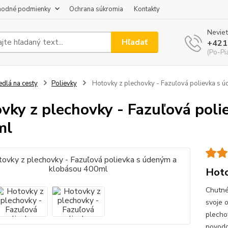
odné podmienky
Ochrana súkromia
Kontakty
Neviet
Hľadať
+421
(Po-Pi
edlá na cesty
Polievky
Hotovky z plechovky - Fazuľová polievka s 
vky z plechovky - Fazuľová pol
ml
Hoto
Chutné
svoje 
plecho
novodo