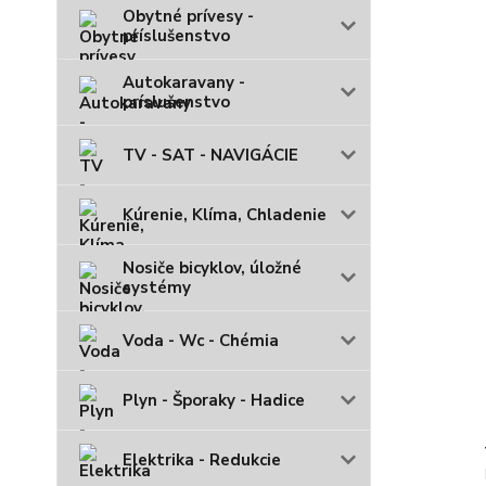
Obytné prívesy -
príslušenstvo
Autokaravany -
príslušenstvo
TV - SAT - NAVIGÁCIE
Kúrenie, Klíma, Chladenie
Nosiče bicyklov, úložné
systémy
Voda - Wc - Chémia
Plyn - Šporaky - Hadice
Elektrika - Redukcie