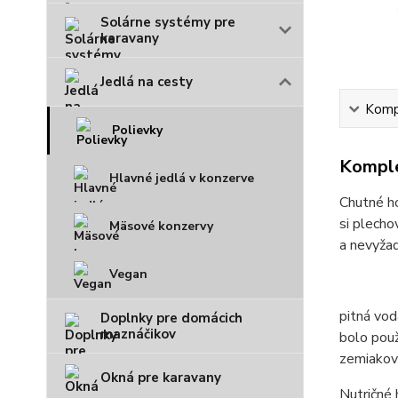
Solárne systémy pre
karavany
Jedlá na cesty
Kompl
Polievky
Komple
Hlavné jedlá v konzerve
Chutné ho
si plecho
Mäsové konzervy
a nevyžad
Vegan
pitná vod
Doplnky pre domácich
maznáčikov
bolo použ
zemiakový
Okná pre karavany
Nutričné