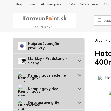
Blog
O nás
Ako nakupovať
Požičovňa karavanov
Obch
Úvod
J
Najpredávanejšie
produkty
Hoto
Markízy - Predstany -
400
Stany
Kempingové sedenie
Kempingový riad
Outdoorové grily