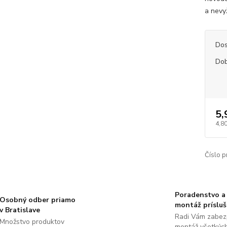
a nevy
Dos
Dob
5,
4,80
Číslo p
Poradenstvo a
Osobný odber priamo
montáž príslu
v Bratislave
Radi Vám zabez
Množstvo produktov
montáž všetkýc