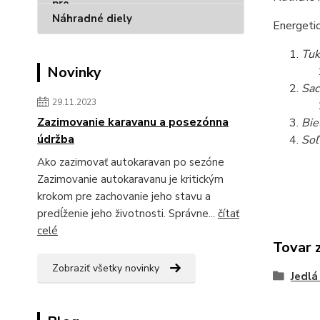
Náhradné diely
Energeti
Tuk
Novinky
Sac
29.11.2023
Zazimovanie karavanu a posezónna
Bie
údržba
Soľ
Ako zazimovať autokaravan po sezóne
Zazimovanie autokaravanu je kritickým
krokom pre zachovanie jeho stavu a
predĺženie jeho životnosti. Správne...
čítať
celé
Tovar 
Zobraziť všetky novinky
Jedlá