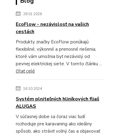
Blog
28.01.2026
EcoFlow - nezávislosť na vašich
cestách
Produkty značky EcoFlow ponúkajú
flexibilné, výkonné a prenosné riešenia,
ktoré vám umožnia byť nezávislý od
pevnej elektrickej siete. V tomto článku ...
čítať celé
16.10.2024
Systém plniteľných hliníkových fliaš
ALUGAS
V súčasnej dobe sa čoraz viac ľudí
rozhoduje pre karavaning ako ideálny
spôsob, ako stráviť voľný čas a objavovať