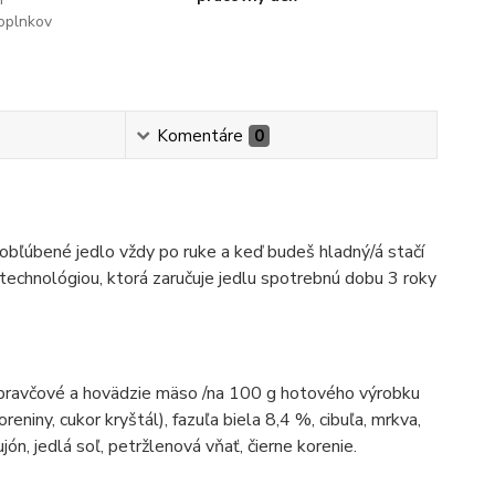
oplnkov
Komentáre
0
 obľúbené jedlo vždy po ruke a keď budeš hladný/á stačí
technológiou, ktorá zaručuje jedlu spotrebnú dobu 3 roky
(bravčové a hovädzie mäso /na 100 g hotového výrobku
iny, cukor kryštál), fazuľa biela 8,4 %, cibuľa, mrkva,
ón, jedlá soľ, petržlenová vňať, čierne korenie.