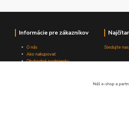
Informácie pre zákazníkov
Najčíta
O nás
Sledujte n
Ako nakupovať
Obchodné podmienky
Fotogaléria
Kontakty
Blog
Náš e-shop a partn