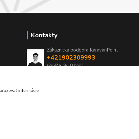
Kontakty
Zákaznícka podpora KaravanPoint
+421902309993
(Po-Pia, 9-18 hod.)
info@karavanpoint.sk
brazovať informácie
Vytvorené na
Eshop-rychlo.sk