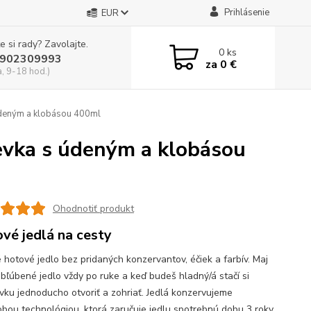
Prihlásenie
EUR
e si rady? Zavolajte.
0
ks
902309993
za
0 €
a, 9-18 hod.)
údeným a klobásou 400ml
ievka s údeným a klobásou
Ohodnotiť produkt
vé jedlá na cesty
 hotové jedlo bez pridaných konzervantov, éčiek a farbív. Maj
obľúbené jedlo vždy po ruke a keď budeš hladný/á stačí si
vku jednoducho otvoriť a zohriať. Jedlá konzervujeme
bou technológiou, ktorá zaručuje jedlu spotrebnú dobu 3 roky