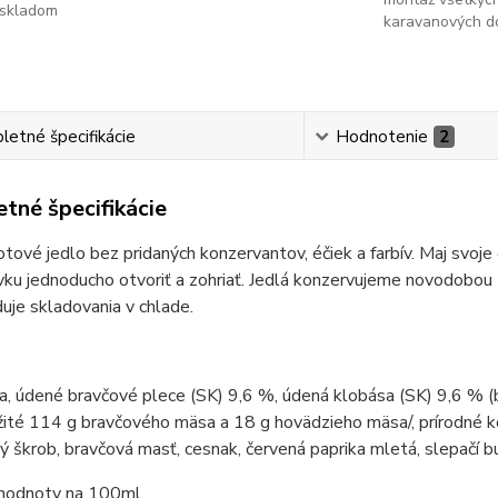
skladom
karavanových d
etné špecifikácie
Hodnotenie
2
tné špecifikácie
tové jedlo bez pridaných konzervantov, éčiek a farbív. Maj svoje
vku jednoducho otvoriť a zohriať. Jedlá konzervujeme novodobou 
uje skladovania v chlade.
a, údené bravčové plece (SK) 9,6 %, údená klobása (SK) 9,6 % 
ité 114 g bravčového mäsa a 18 g hovädzieho mäsa/, prírodné koren
 škrob, bravčová masť, cesnak, červená paprika mletá, slepačí buj
 hodnoty na 100ml