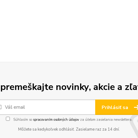
premeškajte novinky, akcie a zľa
Prihlásiť sa
Súhlasím so
spracovaním osobných údajov
za účelom zasielania newslettera.
Môžete sa kedykoľvek odhlásiť. Zasielame raz za 14 dní.