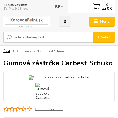
0
ks
+421902309993
EUR
za
0 €
(Po-Pia, 9-18 hod.)
Menu
Hľadať
Úvod
Gumová zástrčka Carbest Schuko
Gumová zástrčka Carbest Schuko
Ohodnotiť produkt