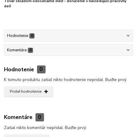
Tovar skladom odosielame ineď - doručenie v nasledujúci pracovný
deň
Hodnotenie
0
Komentáre
0
Hodnotenie
0
K tomuto produktu zatiaľ nikto hodnotenie nepridal. Buďte prvý.
Pridať hodnotenie
Komentáre
0
Zatial nikto komentár nepridal. Buďte prvý.