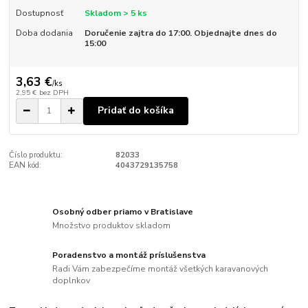
Dostupnosť
Skladom > 5 ks
Doba dodania
Doručenie zajtra do 17:00. Objednajte dnes do
15:00
3,63 €
/
ks
2,95 €
bez DPH
Pridať do košíka
Číslo produktu:
82033
EAN kód:
4043729135758
Osobný odber priamo v Bratislave
Množstvo produktov skladom
Poradenstvo a montáž príslušenstva
Radi Vám zabezpečíme montáž všetkých karavanových
doplnkov