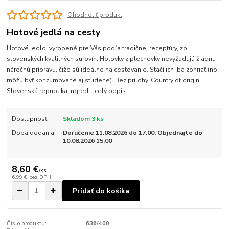
Ohodnotiť produkt
Hotové jedlá na cesty
Hotové jedlo, vyrobené pre Vás podľa tradičnej receptúry, zo
slovenských kvalitných surovín. Hotovky z plechovky nevyžadujú žiadnu
náročnú prípravu, čiže sú ideálne na cestovanie. Stačí ich iba zohriať (no
môžu byť konzumované aj studené). Bez prílohy. Country of origin
Slovenská republika Ingred...
celý popis
Dostupnosť
Skladom 3 ks
Doba dodania
Doručenie 11.08.2026 do 17:00. Objednajte do
10.08.2026 15:00
8,60 €
/
ks
6,99 €
bez DPH
Pridať do košíka
Číslo produktu:
636/400