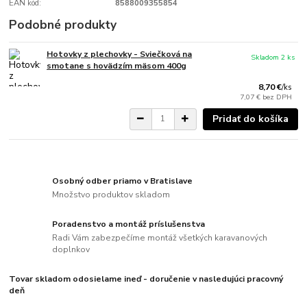
EAN kód:
8588009355854
Podobné produkty
Hotovky z plechovky - Sviečková na
Skladom 2 ks
smotane s hovädzím mäsom 400g
8,70 €
/
ks
7,07 €
bez DPH
Pridať do košíka
Osobný odber priamo v Bratislave
Množstvo produktov skladom
Poradenstvo a montáž príslušenstva
Radi Vám zabezpečíme montáž všetkých karavanových
doplnkov
Tovar skladom odosielame ineď - doručenie v nasledujúci pracovný
deň