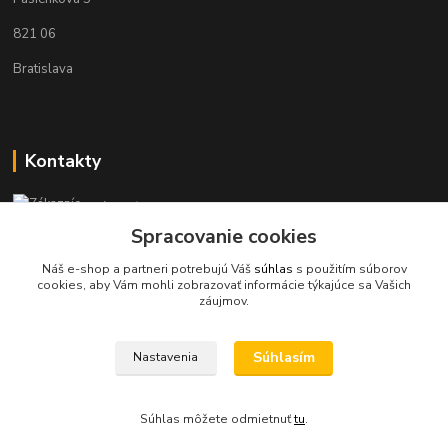
821 06
Bratislava
Kontakty
Zákaznícka podpora KaravanPoint
+421902309993
Spracovanie cookies
(Po-Pia, 9-18 hod.)
Náš e-shop a partneri potrebujú Váš
súhlas
s použitím súborov
cookies, aby Vám mohli zobrazovať informácie týkajúce sa Vašich
info@karavanpoint.sk
záujmov.
Súhlasím
Nastavenia
Súhlas môžete odmietnuť
tu
.
Vytvorené na
Eshop-rychlo.sk