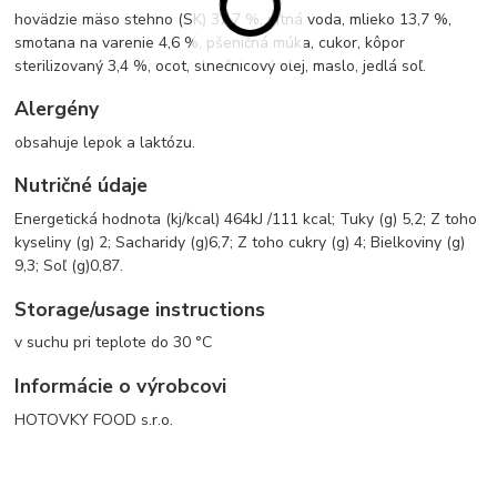
hovädzie mäso stehno (SK) 37,7 %, pitná voda, mlieko 13,7 %,
smotana na varenie 4,6 %, pšeničná múka, cukor, kôpor
sterilizovaný 3,4 %, ocot, slnečnicový olej, maslo, jedlá soľ.
Alergény
obsahuje lepok a laktózu.
Nutričné údaje
Energetická hodnota (kj/kcal) 464kJ /111 kcal; Tuky (g) 5,2; Z toho
kyseliny (g) 2; Sacharidy (g)6,7; Z toho cukry (g) 4; Bielkoviny (g)
9,3; Soľ (g)0,87.
Storage/usage instructions
v suchu pri teplote do 30 °C
Informácie o výrobcovi
HOTOVKY FOOD s.r.o.