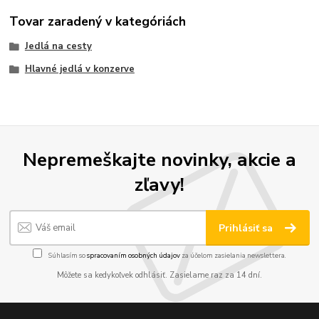
Tovar zaradený v kategóriách
Jedlá na cesty
Hlavné jedlá v konzerve
Nepremeškajte novinky, akcie a
zľavy!
Prihlásiť sa
Súhlasím so
spracovaním osobných údajov
za účelom zasielania newslettera.
Môžete sa kedykoľvek odhlásiť. Zasielame raz za 14 dní.