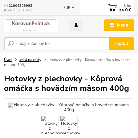
0
ks
+421902309993
EUR
za
0 €
(Po-Pia, 9-18 hod.)
Menu
Hľadať
Úvod
Jedlá na cesty
Hotovky z plechovky - Kôprová omáčka s hovädzím
mäsom 400g
Hotovky z plechovky - Kôprová
omáčka s hovädzím mäsom 400g