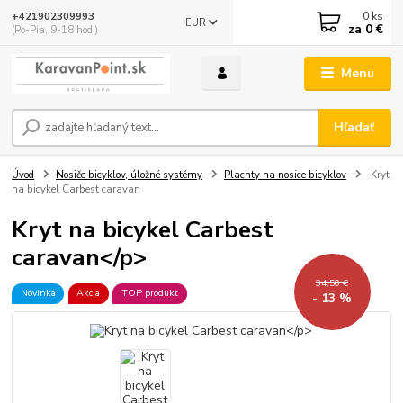
0
ks
+421902309993
EUR
za
0 €
(Po-Pia, 9-18 hod.)
Menu
Hľadať
Úvod
Nosiče bicyklov, úložné systémy
Plachty na nosice bicyklov
Kryt
na bicykel Carbest caravan
Kryt na bicykel Carbest
caravan</p>
34,50 €
Novinka
Akcia
TOP produkt
- 13 %