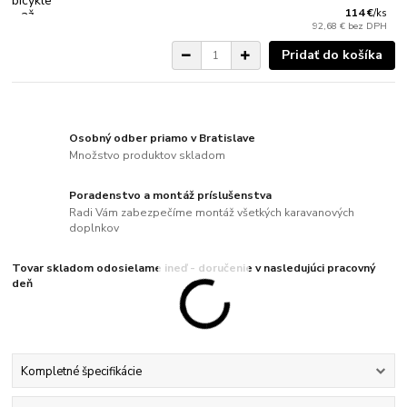
114 €
/
ks
92,68 €
bez DPH
Pridať do košíka
Osobný odber priamo v Bratislave
Množstvo produktov skladom
Poradenstvo a montáž príslušenstva
Radi Vám zabezpečíme montáž všetkých karavanových
doplnkov
Tovar skladom odosielame ineď - doručenie v nasledujúci pracovný
deň
Kompletné špecifikácie