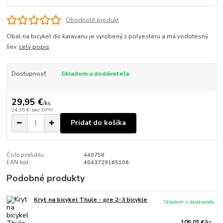
Ohodnotiť produkt
Obal na bicykel do karavanu je vyrobený z polyesteru a má vodotesný
šev.
celý popis
Dostupnosť
Skladom u dodávateľa
29,95 €
/
ks
24,35 €
bez DPH
Pridať do košíka
Číslo produktu:
440756
EAN kód:
4043729165106
Podobné produkty
Kryt na bicykel Thule - pre 2-3 bicykle
Skladom u dodávateľa
105,01 €
/
ks