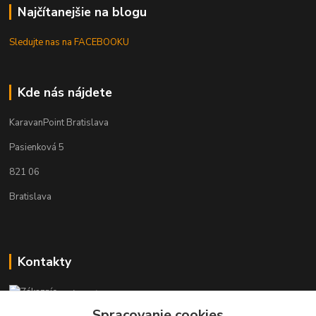
Najčítanejšie na blogu
Sledujte nas na FACEBOOKU
Kde nás nájdete
KaravanPoint Bratislava
Pasienková 5
821 06
Bratislava
Kontakty
Zákaznícka podpora KaravanPoint
+421902309993
Spracovanie cookies