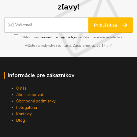
zľavy!
Prihlásiť sa
Súhlasím so
spracovaním osobných údajov
za účelom zasielania newslettera.
Môžete sa kedykoľvek odhlásiť. Zasielame raz za 14 dní.
Informácie pre zákazníkov
O nás
Ako nakupovať
Obchodné podmienky
Fotogaléria
Kontakty
Blog