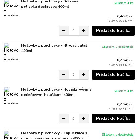
Hotovky z plechovky - Držková
Skladom 4 ks
polievka desiatová 400ml
6,40 €
/
ks
5,20 €
bez DPH
Pridať do košíka
Hotovky z plechovky - Hlivový guláš
Skladom u dodávateľa
400ml
5,40 €
/
ks
4,39 €
bez DPH
Pridať do košíka
Hotovky z plechovky - Hovädzí vývar s
Skladom 4 ks
pečeňovými haluškami 400ml
6,40 €
/
ks
5,20 €
bez DPH
Pridať do košíka
Hotovky z plechovky - Kapustnica s
Skladom u dodávateľa
údeným mäsom a klobásou 400ml