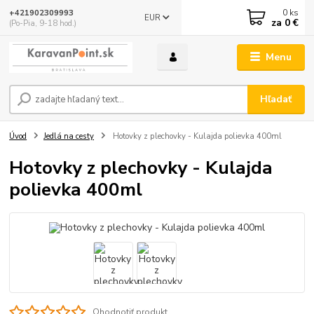
0
ks
+421902309993
EUR
za
0 €
(Po-Pia, 9-18 hod.)
Menu
Hľadať
Úvod
Jedlá na cesty
Hotovky z plechovky - Kulajda polievka 400ml
Hotovky z plechovky - Kulajda
polievka 400ml
Ohodnotiť produkt