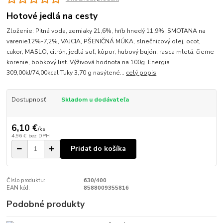
Hotové jedlá na cesty
Zloženie: Pitná voda, zemiaky 21,6%, hríb hnedý 11,9%, SMOTANA na
varenie12%-7,2%, VAJCIA, PŠENIČNÁ MÚKA, slnečnicový olej, ocot,
cukor, MASLO, citrón, jedlá soľ, kôpor, hubový bujón, rasca mletá, čierne
korenie, bobkový list. Výživová hodnota na 100g Energia
309,00kJ/74,00kcal Tuky 3,70 g nasýtené...
celý popis
Dostupnosť
Skladom u dodávateľa
6,10 €
/
ks
4,96 €
bez DPH
Pridať do košíka
Číslo produktu:
630/400
EAN kód:
8588009355816
Podobné produkty