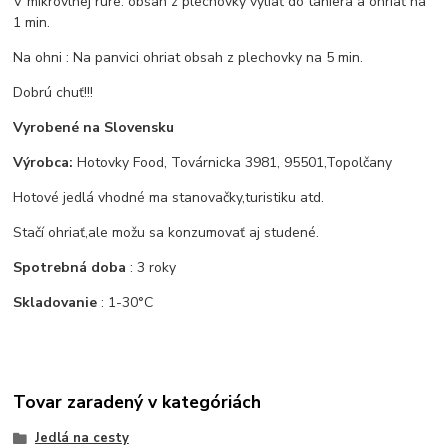
V mikrovlnej rúre: obsah z plechovky vyliať do taniera a ohriať na
1 min.
Na ohni : Na panvici ohriat obsah z plechovky na 5 min.
Dobrú chuť!!!
Vyrobené na Slovensku
Výrobca:
Hotovky Food, Továrnicka 3981, 95501,Topolčany
Hotové jedlá vhodné ma stanovačky,turistiku atd.
Stačí ohriať,ale možu sa konzumovať aj studené.
Spotrebná doba
: 3 roky
Skladovanie
: 1-30°C
Tovar zaradený v kategóriách
Jedlá na cesty