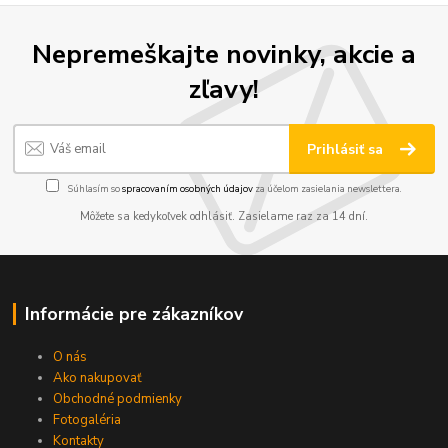
Nepremeškajte novinky, akcie a
zľavy!
Prihlásiť sa
Súhlasím so
spracovaním osobných údajov
za účelom zasielania newslettera.
Môžete sa kedykoľvek odhlásiť. Zasielame raz za 14 dní.
Informácie pre zákazníkov
O nás
Ako nakupovať
Obchodné podmienky
Fotogaléria
Kontakty