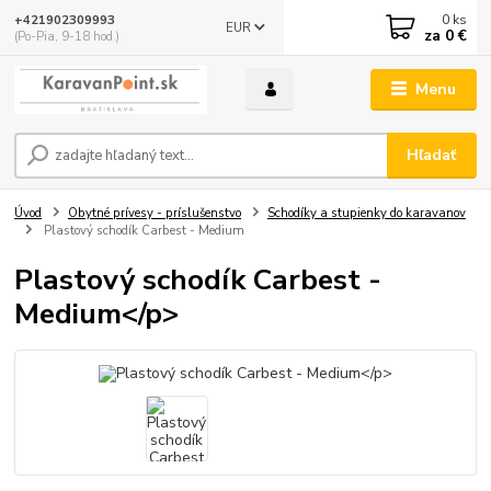
0
ks
+421902309993
EUR
za
0 €
(Po-Pia, 9-18 hod.)
Menu
Hľadať
Úvod
Obytné prívesy - príslušenstvo
Schodíky a stupienky do karavanov
Plastový schodík Carbest - Medium
Plastový schodík Carbest -
Medium</p>