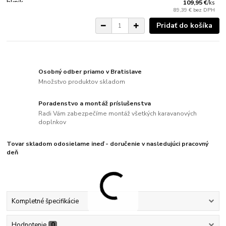
109,95 €
/
ks
89,39 €
bez DPH
Pridať do košíka
Osobný odber priamo v Bratislave
Množstvo produktov skladom
Poradenstvo a montáž príslušenstva
Radi Vám zabezpečíme montáž všetkých karavanových
doplnkov
Tovar skladom odosielame ineď - doručenie v nasledujúci pracovný
deň
Kompletné špecifikácie
Hodnotenie
0