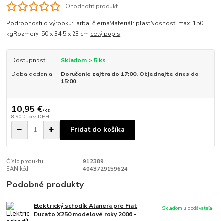
Ohodnotiť produkt
Podrobnosti o výrobku:Farba: čiernaMateriál: plastNosnosť: max. 150
kgRozmery: 50 x 34,5 x 23 cm
celý popis
Dostupnosť
Skladom > 5 ks
Doba dodania
Doručenie zajtra do 17:00. Objednajte dnes do
15:00
10,95 €
/
ks
8,90 €
bez DPH
Pridať do košíka
Číslo produktu:
912389
EAN kód:
4043729159624
Podobné produkty
Elektrický schodík Alanera pre Fiat
Skladom u dodávateľa
Ducato X250 modelové roky 2006 -