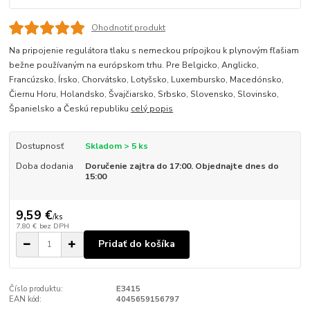
Ohodnotiť produkt
Na pripojenie regulátora tlaku s nemeckou prípojkou k plynovým fľašiam
bežne používaným na európskom trhu. Pre Belgicko, Anglicko,
Francúzsko, Írsko, Chorvátsko, Lotyšsko, Luxembursko, Macedónsko,
Čiernu Horu, Holandsko, Švajčiarsko, Srbsko, Slovensko, Slovinsko,
Španielsko a Českú republiku
celý popis
Dostupnosť
Skladom > 5 ks
Doba dodania
Doručenie zajtra do 17:00. Objednajte dnes do
15:00
9,59 €
/
ks
7,80 €
bez DPH
Pridať do košíka
Číslo produktu:
E3415
EAN kód:
4045659156797