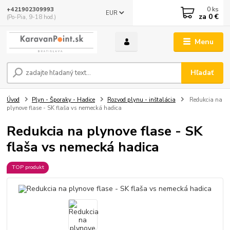
0
ks
+421902309993
EUR
za
0 €
(Po-Pia, 9-18 hod.)
Menu
Hľadať
Úvod
Plyn - Šporaky - Hadice
Rozvod plynu - inštalácia
Redukcia na
plynove flase - SK flaša vs nemecká hadica
Redukcia na plynove flase - SK
flaša vs nemecká hadica
TOP produkt