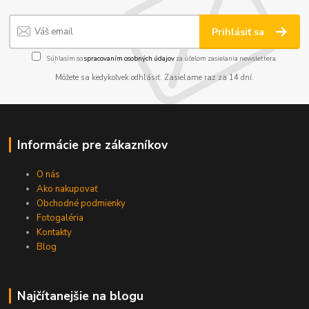
Prihlásiť sa
Súhlasím so
spracovaním osobných údajov
za účelom zasielania newslettera.
Môžete sa kedykoľvek odhlásiť. Zasielame raz za 14 dní.
Informácie pre zákazníkov
O nás
Ako nakupovať
Obchodné podmienky
Fotogaléria
Kontakty
Blog
Najčítanejšie na blogu