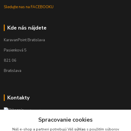
Sledujte nas na FACEBOOKU
Kde nás nájdete
KaravanPoint Bratislava
Pasienková 5
821 06
Bratislava
Kontakty
Zákaznícka podpora KaravanPoint
+421902309993
Spracovanie cookies
(Po-Pia, 9-18 hod.)
Náš e-shop a partneri potrebujú Váš
súhlas
s použitím súborov