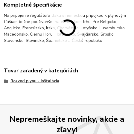
Kompletné špecifikácie
Na pripojenie regulátora tlaku s nemeckou prípojkou k plynovým
fľašiam bežne používaným na európskom trhu. Pre Belgicko,
Anglicko, Francúzsko, Írsko, Chorvátsko, Lotyšsko, Luxembursko,
Macedónsko, Čiernu Horu, Holandsko, Švajčiarsko, Srbsko,
Slovensko, Slovinsko, Španielsko a Českú republiku
Tovar zaradený v kategóriách
Rozvod plynu - inštalácia
Nepremeškajte novinky, akcie a
zľavy!