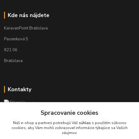
Kde nás nájdete
KaravanPoint Bratislava
Pasienková 5
821 06
Bratislava
Kontakty
Zákaznícka podpora KaravanPoint
+421902309993
Spracovanie cookies
(Po-Pia, 9-18 hod.)
Náš e-shop a partneri potrebujú Váš
súhlas
s použitím súborov
cookies, aby Vám mohli zobrazovať informácie týkajúce sa Vašich
info@karavanpoint.sk
záujmov.