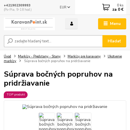
0
ks
+421902309993
EUR
za
0 €
(Po-Pia, 9-18 hod.)
Menu
Hľadať
Úvod
Markízy - Predstany - Stany
Markízy pre karavany
Ukotvenie
markízy
Súprava bočných popruhov na pridržiavanie
Súprava bočných popruhov na
pridržiavanie
TOP produkt