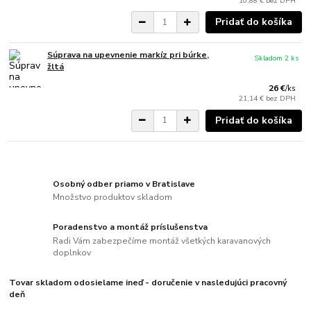
10,88 €
bez DPH
Pridať do košíka
Súprava na upevnenie markíz pri búrke,
Skladom 2 ks
žltá
26 €
/
ks
21,14 €
bez DPH
Pridať do košíka
Osobný odber priamo v Bratislave
Množstvo produktov skladom
Poradenstvo a montáž príslušenstva
Radi Vám zabezpečíme montáž všetkých karavanových
doplnkov
Tovar skladom odosielame ineď - doručenie v nasledujúci pracovný
deň