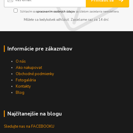
Prihlásiť sa
Súhlasím so
spracovaním osobných údajov
za účelom zasielania newslettera.
Môžete sa kedykoľvek odhlásiť. Zasielame raz za 14 dní.
Informácie pre zákazníkov
O nás
Ako nakupovať
Obchodné podmienky
Fotogaléria
Kontakty
Blog
Najčítanejšie na blogu
Sledujte nas na FACEBOOKU