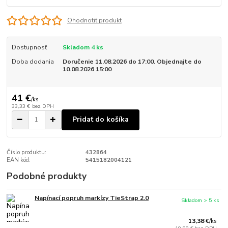
Ohodnotiť produkt
Dostupnosť
Skladom 4 ks
Doba dodania
Doručenie 11.08.2026 do 17:00. Objednajte do
10.08.2026 15:00
41 €
/
ks
33,33 €
bez DPH
Pridať do košíka
Číslo produktu:
432864
EAN kód:
5415182004121
Podobné produkty
Napínací popruh markízy TieStrap 2.0
Skladom > 5 ks
13,38 €
/
ks