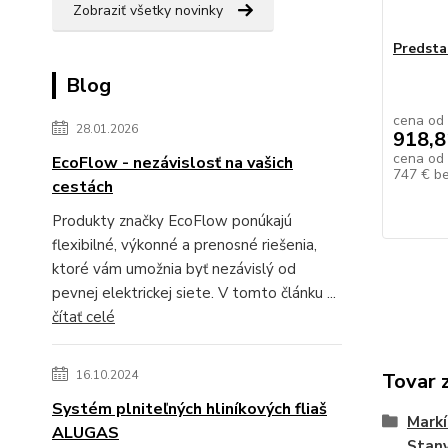
Zobraziť všetky novinky
Predsta
Blog
cena od
28.01.2026
918,8
cena od
EcoFlow - nezávislosť na vašich
747 €
b
cestách
Produkty značky EcoFlow ponúkajú
flexibilné, výkonné a prenosné riešenia,
ktoré vám umožnia byť nezávislý od
pevnej elektrickej siete. V tomto článku ...
čítať celé
16.10.2024
Tovar 
Systém plniteľných hliníkových fliaš
Markí
ALUGAS
Stan