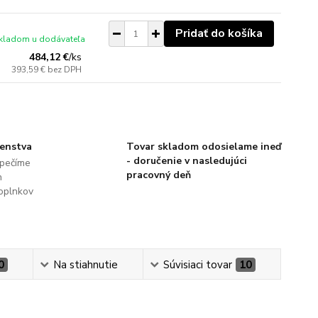
Pridať do košíka
kladom u dodávateľa
484,12 €
/
ks
393,59 €
bez DPH
šenstva
Tovar skladom odosielame ineď
- doručenie v nasledujúci
pečíme
pracovný deň
h
oplnkov
0
Na stiahnutie
Súvisiaci tovar
10