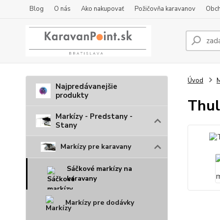
Blog
O nás
Ako nakupovať
Požičovňa karavanov
Obch
Úvod
M
Najpredávanejšie
produkty
Thul
Markízy - Predstany -
Stany
Markízy pre karavany
Sáčkové markízy na
karavany
Markízy pre dodávky