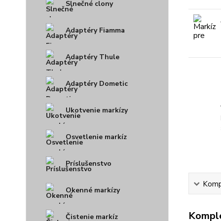
Slnečné clony
Adaptéry Fiamma
Adaptéry Thule
Adaptéry Dometic
Ukotvenie markízy
Osvetlenie markíz
Príslušenstvo
Kompl
Okenné markízy
Komple
Čistenie markíz