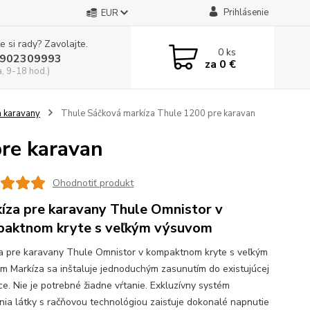
Prihlásenie
EUR
e si rady? Zavolajte.
0
ks
902309993
za
0 €
a, 9-18 hod.)
a karavany
Thule Sáčková markíza Thule 1200 pre karavan
re karavan
Ohodnotiť produkt
íza pre karavany Thule Omnistor v
aktnom kryte s veľkým výsuvom
a pre karavany Thule Omnistor v kompaktnom kryte s veľkým
m Markíza sa inštaluje jednoduchým zasunutím do existujúcej
ce. Nie je potrebné žiadne vŕtanie. Exkluzívny systém
nia látky s račňovou technológiou zaisťuje dokonalé napnutie