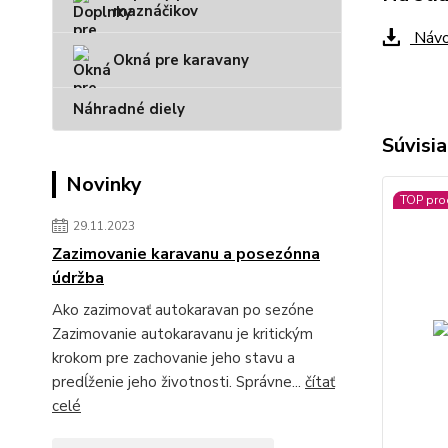
maznáčikov
Návo
Okná pre karavany
Náhradné diely
Súvisia
Novinky
TOP pro
29.11.2023
Zazimovanie karavanu a posezónna
údržba
Ako zazimovať autokaravan po sezóne
Zazimovanie autokaravanu je kritickým
krokom pre zachovanie jeho stavu a
predĺženie jeho životnosti. Správne...
čítať
celé