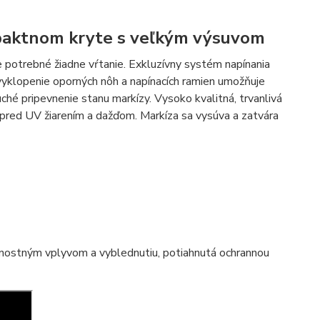
paktnom kryte s veľkým výsuvom
je potrebné žiadne vŕtanie. Exkluzívny systém napínania
vyklopenie oporných nôh a napínacích ramien umožňuje
hé pripevnenie stanu markízy. Vysoko kvalitná, trvanlivá
pred UV žiarením a dažďom. Markíza sa vysúva a zatvára
rnostným vplyvom a vyblednutiu, potiahnutá ochrannou