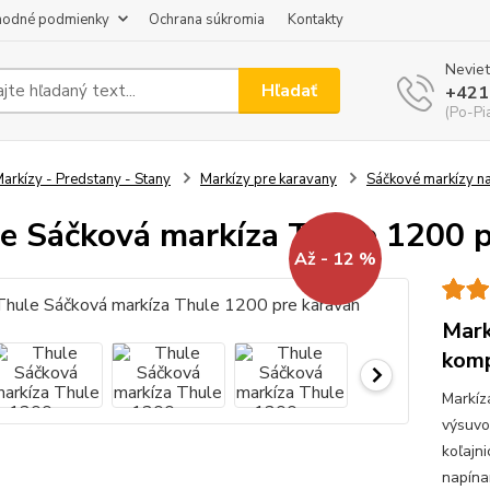
odné podmienky
Ochrana súkromia
Kontakty
Neviet
Hľadať
+421
(Po-Pi
arkízy - Predstany - Stany
Markízy pre karavany
Sáčkové markízy n
e Sáčková markíza Thule 1200 p
Až - 12 %
Mark
komp
Markíz
výsuvo
koľajni
napína