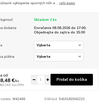
 Súčasné vyklopenie oporných nôh a ...
celý popis
tupnosť
Skladom 2 ks
a dodania
Doručenie 08.08.2026 do 17:00.
Objednajte do zajtra do 15:00
ka
ba plátna
na od
Pridať do košíka
8,48 €
/
ks
462,18 €
bez DPH
roduktu:
M42400
EAN kód:
5415182042222