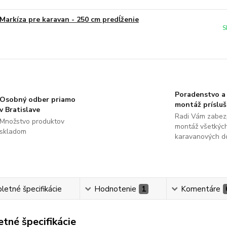
Markíza pre karavan - 250 cm predĺženie
S
Poradenstvo a
Osobný odber priamo
montáž príslu
v Bratislave
Radi Vám zabez
Množstvo produktov
montáž všetkýc
skladom
karavanových d
etné špecifikácie
Hodnotenie
1
Komentáre
tné špecifikácie