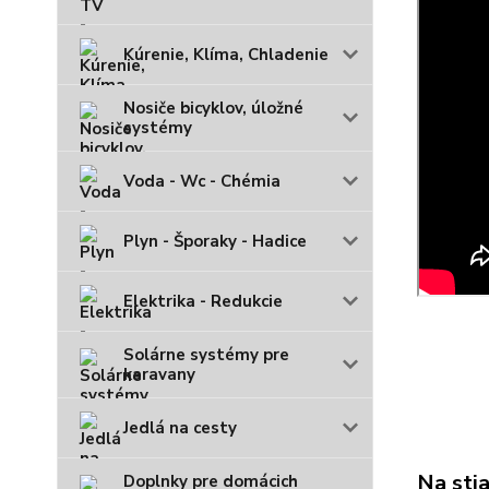
Kúrenie, Klíma, Chladenie
Nosiče bicyklov, úložné
systémy
Voda - Wc - Chémia
Plyn - Šporaky - Hadice
Elektrika - Redukcie
Solárne systémy pre
karavany
Jedlá na cesty
Na sti
Doplnky pre domácich