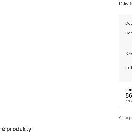
látky.
Dos
Dob
Šir
Far
ce
56
od
Číslo p
é produkty