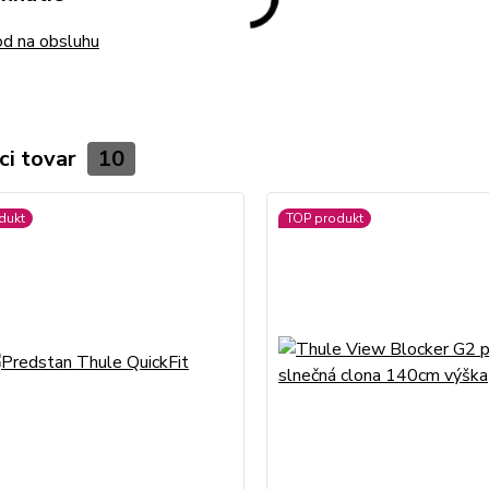
d na obsluhu
ci tovar
10
dukt
TOP produkt