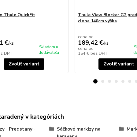
n Thule QuickFit
Thule View Blocker G2 pre
clona 140cm výška
cena od
1 €
189,42 €
/
ks
/
ks
Skladom u
S
cena od
dodávateľa
d
ez DPH
154 €
bez DPH
Zvoliť variant
Zvoliť variant
zaradený v kategóriách
zy - Predstany -
Sáčkové markízy na
Mark
y
karavany