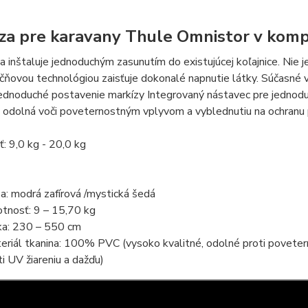
za pre karavany Thule Omnistor v kom
a inštaluje jednoduchým zasunutím do existujúcej koľajnice. Nie 
ačňovou technológiou zaisťuje dokonalé napnutie látky. Súčasné 
jednoduché postavenie markízy Integrovaný nástavec pre jednoduc
 odolná voči poveternostným vplyvom a vyblednutiu na ochranu 
: 9,0 kg - 20,0 kg
ba: modrá zafírová /mystická šedá
tnosť: 9 – 15,70 kg
ka: 230 – 550 cm
eriál tkanina: 100% PVC (vysoko kvalitné, odolné proti povete
ti UV žiareniu a dažďu)