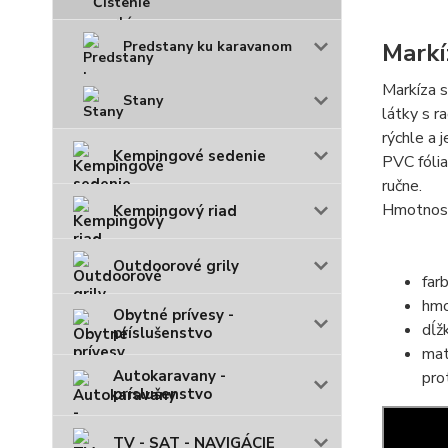
Markí
Predstany ku karavanom
Markíza s
Stany
látky s r
rýchle a 
Kempingové sedenie
PVC fólia
ručne.
Hmotnosť
Kempingový riad
Outdoorové grily
far
hmo
Obytné prívesy -
dĺž
príslušenstvo
mat
Autokaravany -
pro
príslušenstvo
TV - SAT - NAVIGÁCIE