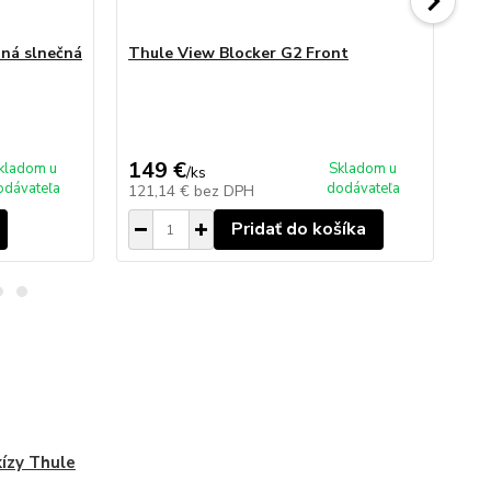
dná slnečná
Thule View Blocker G2 Front
Th
ce
15
149 €
kladom u
Skladom u
/
ks
ce
odávateľa
dodávateľa
121,14 €
bez DPH
12
Pridať do košíka
ízy Thule