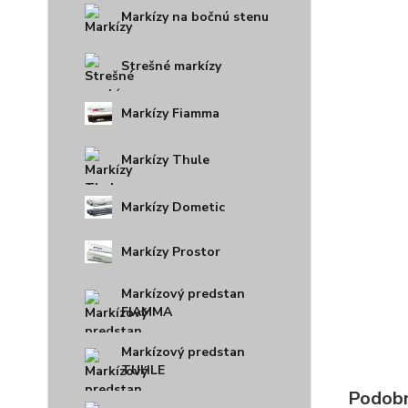
Markízy na bočnú stenu
Strešné markízy
Markízy Fiamma
Markízy Thule
Markízy Dometic
Markízy Prostor
Markízový predstan
FIAMMA
Markízový predstan
TUHLE
Podobn