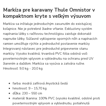
Markíza pre karavany Thule Omnistor v
kompaktnom kryte s veľkým výsuvom
Markíza sa inštaluje jednoduchým zasunutím do existujúcej
koľajnice. Nie je potrebné žiadne vŕtanie. Exkluzívny systém
napínania látky s račňovou technológiou zaisťuje dokonalé
napnutie látky. Súčasné vyklopenie oporných nôh a napínacích
ramien umožňuje rýchle a jednoduché postavenie markízy
Integrovaný nástavec pre jednoduché pripevnenie stanu
markízy. Vysoko kvalitná, trvanlivá PVC fólia odolná voči
poveternostným vplyvom a vyblednutiu na ochranu pred UV
žiarením a dažďom. Markíza sa vysúva a zatvára ručne.
Hmotnosť: 9,0 kg - 20,0 kg
farba: modrá zafírová /mystická šedá
hmotnosť: 9 – 15,70 kg
dĺžka: 230 – 550 cm
materiál tkanina: 100% PVC (vysoko kvalitné, odolné proti
poveternostným vplyvom a vyblednutiu, potiahnutá