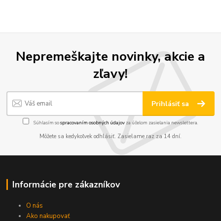
Nepremeškajte novinky, akcie a
zľavy!
Prihlásiť sa
Súhlasím so
spracovaním osobných údajov
za účelom zasielania newslettera.
Môžete sa kedykoľvek odhlásiť. Zasielame raz za 14 dní.
Informácie pre zákazníkov
O nás
Ako nakupovať