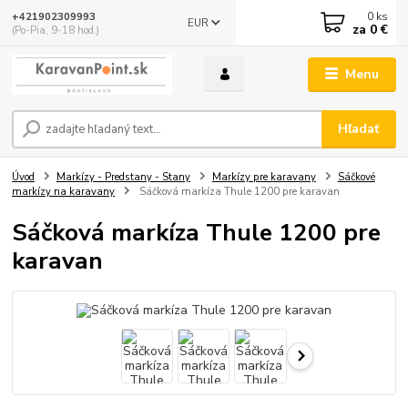
0
ks
+421902309993
EUR
za
0 €
(Po-Pia, 9-18 hod.)
Menu
Hľadať
Úvod
Markízy - Predstany - Stany
Markízy pre karavany
Sáčkové
markízy na karavany
Sáčková markíza Thule 1200 pre karavan
Sáčková markíza Thule 1200 pre
karavan