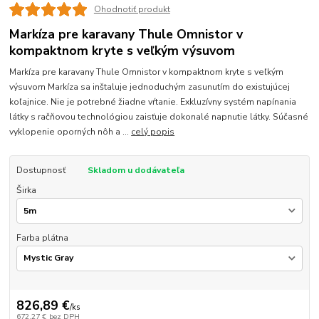
Ohodnotiť produkt
Markíza pre karavany Thule Omnistor v
kompaktnom kryte s veľkým výsuvom
Markíza pre karavany Thule Omnistor v kompaktnom kryte s veľkým
výsuvom Markíza sa inštaluje jednoduchým zasunutím do existujúcej
koľajnice. Nie je potrebné žiadne vŕtanie. Exkluzívny systém napínania
látky s račňovou technológiou zaisťuje dokonalé napnutie látky. Súčasné
vyklopenie oporných nôh a ...
celý popis
Dostupnosť
Skladom u dodávateľa
Širka
Farba plátna
826,89 €
/
ks
672,27 €
bez DPH