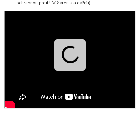
ochrannou proti UV žiareniu a dažďu)