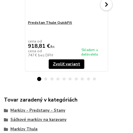
Predstan Thule QuickFit
Thule View 
clona 140cm
cena od
cena od
918,81 €
189,42 
/
ks
Skladom u
cena od
cena od
dodávateľa
747 €
bez DPH
154 €
bez D
Zvoliť variant
Tovar zaradený v kategóriách
Markízy - Predstany - Stany
Sáčkové markízy na karavany
Markízy Thule