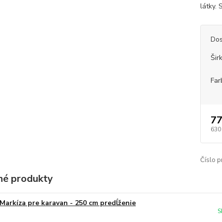
látky.
Dos
Šir
Far
77
630
Číslo p
é produkty
Markíza pre karavan - 250 cm predĺženie
S