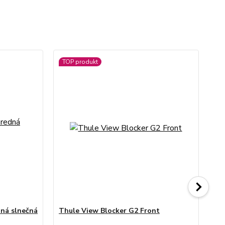
TOP produkt
dná slnečná
Thule View Blocker G2 Front
Th