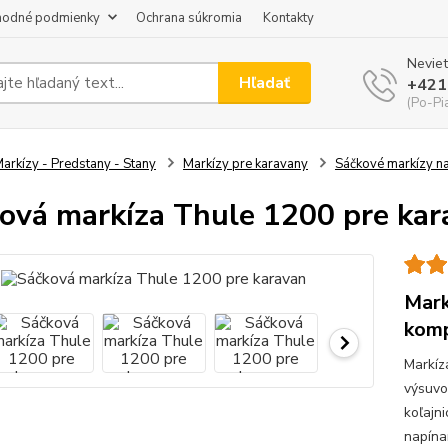
odné podmienky
Ochrana súkromia
Kontakty
Neviet
Hľadať
+421
(Po-Pi
arkízy - Predstany - Stany
Markízy pre karavany
Sáčkové markízy n
ová markíza Thule 1200 pre kar
Mark
komp
Markíz
výsuvo
koľajni
napína