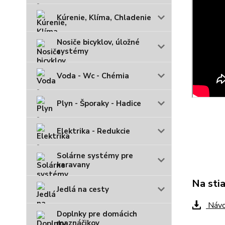
Kúrenie, Klíma, Chladenie
Nosiče bicyklov, úložné
systémy
Voda - Wc - Chémia
Plyn - Šporaky - Hadice
Elektrika - Redukcie
Solárne systémy pre
karavany
Na sti
Jedlá na cesty
Návo
Doplnky pre domácich
maznáčikov