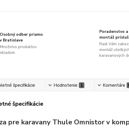
Poradenstvo a
Osobný odber priamo
montáž príslu
v Bratislave
Radi Vám zabez
Množstvo produktov
montáž všetkýc
skladom
karavanových d
etné špecifikácie
Hodnotenie
1
Komentáre
tné špecifikácie
za pre karavany Thule Omnistor v kom