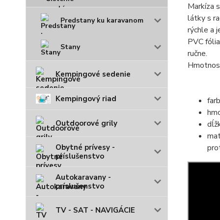
Markíza s
látky s r
Predstany ku karavanom
rýchle a 
PVC fólia
Stany
ručne.
Hmotnosť
Kempingové sedenie
Kempingový riad
far
hmo
Outdoorové grily
dĺž
mat
pro
Obytné prívesy -
príslušenstvo
Autokaravany -
príslušenstvo
TV - SAT - NAVIGÁCIE