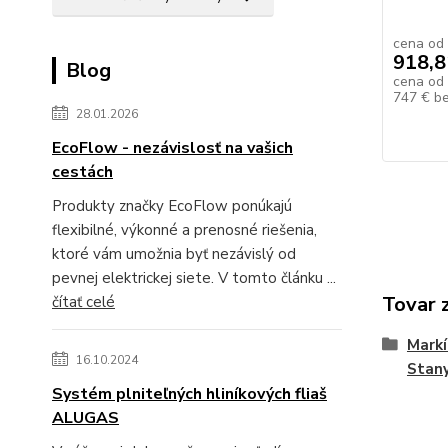
cena od
918,8
Blog
cena od
747 €
b
28.01.2026
EcoFlow - nezávislosť na vašich
cestách
Produkty značky EcoFlow ponúkajú
flexibilné, výkonné a prenosné riešenia,
ktoré vám umožnia byť nezávislý od
pevnej elektrickej siete. V tomto článku ...
Tovar 
čítať celé
Markí
16.10.2024
Stan
Systém plniteľných hliníkových fliaš
ALUGAS