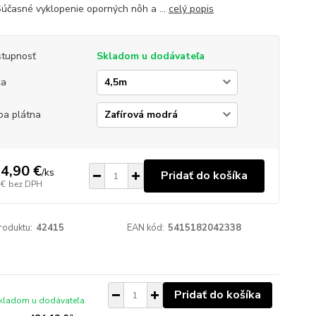
 Súčasné vyklopenie oporných nôh a ...
celý popis
tupnosť
Skladom u dodávateľa
ka
ba plátna
4,90 €
/
ks
Pridať do košíka
 €
bez DPH
roduktu:
42415
EAN kód:
5415182042338
Pridať do košíka
kladom u dodávateľa