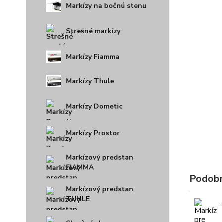
Markízy na bočnú stenu
Strešné markízy
Markízy Fiamma
Markízy Thule
Markízy Dometic
Markízy Prostor
Markízový predstan
FIAMMA
Podobn
Markízový predstan
TUHLE