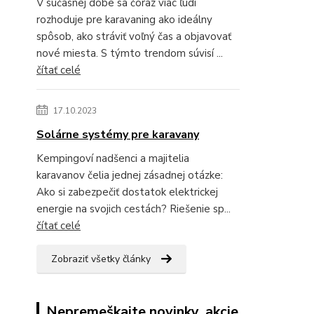
V súčasnej dobe sa čoraz viac ľudí
rozhoduje pre karavaning ako ideálny
spôsob, ako stráviť voľný čas a objavovať
nové miesta. S týmto trendom súvisí ...
čítať celé
17.10.2023
Solárne systémy pre karavany
Kempingoví nadšenci a majitelia
karavanov čelia jednej zásadnej otázke:
Ako si zabezpečiť dostatok elektrickej
energie na svojich cestách? Riešenie sp...
čítať celé
Zobraziť všetky články
Nepremeškajte novinky, akcie