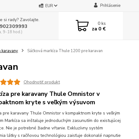
Prihlásenie
EUR
e si rady? Zavolajte.
0
ks
902309993
za
0 €
a, 9-18 hod.)
a karavany
Sáčková markíza Thule 1200 pre karavan
avan
Ohodnotiť produkt
íza pre karavany Thule Omnistor v
aktnom kryte s veľkým výsuvom
a pre karavany Thule Omnistor v kompaktnom kryte s veľkým
m Markíza sa inštaluje jednoduchým zasunutím do existujúcej
ce. Nie je potrebné žiadne vŕtanie. Exkluzívny systém
nia látky s račňovou technológiou zaisťuje dokonalé napnutie