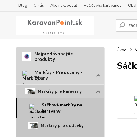
Blog
O nás
Ako nakupovať
Požičovňa karavanov
Obch
Úvod
M
Najpredávanejšie
produkty
Sáčk
Markízy - Predstany -
Stany
Markízy pre karavany
Sáčkové markízy na
karavany
Markízy pre dodávky