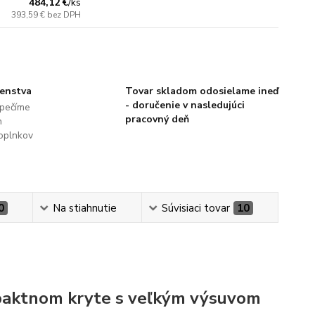
484,12 €
/
ks
393,59 €
bez DPH
šenstva
Tovar skladom odosielame ineď
- doručenie v nasledujúci
pečíme
pracovný deň
h
oplnkov
0
Na stiahnutie
Súvisiaci tovar
10
paktnom kryte s veľkým výsuvom