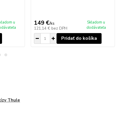
ce
15
149 €
kladom u
Skladom u
/
ks
ce
odávateľa
dodávateľa
121,14 €
bez DPH
12
Pridať do košíka
ízy Thule