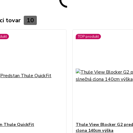
ci tovar
10
dukt
TOP produkt
n Thule QuickFit
Thule View Blocker G2 pre
clona 140cm výška