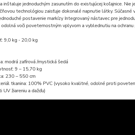
a inštaluje jednoduchým zasunutím do existujúcej koľajnice. Nie 
ačňovou technológiou zaisťuje dokonalé napnutie látky. Súčasné 
jednoduché postavenie markízy Integrovaný nástavec pre jednoduc
 odolná voči poveternostným vplyvom a vyblednutiu na ochranu 
: 9,0 kg - 20,0 kg
ba: modrá zafírová /mystická šedá
tnosť: 9 – 15,70 kg
ka: 230 – 550 cm
eriál tkanina: 100% PVC (vysoko kvalitné, odolné proti povete
ti UV žiareniu a dažďu)