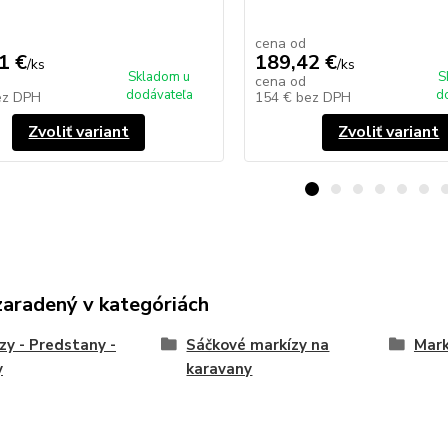
cena od
1 €
189,42 €
/
ks
/
ks
Skladom u
S
cena od
dodávateľa
d
ez DPH
154 €
bez DPH
Zvoliť variant
Zvoliť variant
zaradený v kategóriách
zy - Predstany -
Sáčkové markízy na
Mark
y
karavany