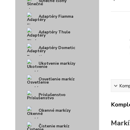
Slnečné clony
Adaptéry Fiamma
Adaptéry Thule
Adaptéry Dometic
Ukotvenie markízy
Osvetlenie markíz
Kompl
Príslušenstvo
Komple
Okenné markízy
Markí
Čistenie markíz