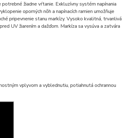
je potrebné žiadne vŕtanie. Exkluzívny systém napínania
vyklopenie oporných nôh a napínacích ramien umožňuje
hé pripevnenie stanu markízy. Vysoko kvalitná, trvanlivá
pred UV žiarením a dažďom. Markíza sa vysúva a zatvára
rnostným vplyvom a vyblednutiu, potiahnutá ochrannou