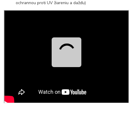
ochrannou proti UV žiareniu a dažďu)