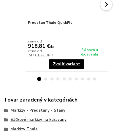
Predstan Thule QuickFit
Thule View 
clona 140cm
cena od
cena od
918,81 €
189,42 
/
ks
Skladom u
cena od
cena od
dodávateľa
747 €
bez DPH
154 €
bez D
Zvoliť variant
Tovar zaradený v kategóriách
Markízy - Predstany - Stany
Sáčkové markízy na karavany
Markízy Thule