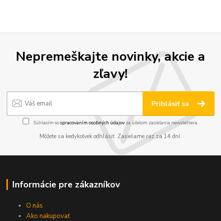
Nepremeškajte novinky, akcie a
zľavy!
Prihlásiť sa
Súhlasím so
spracovaním osobných údajov
za účelom zasielania newslettera.
Môžete sa kedykoľvek odhlásiť. Zasielame raz za 14 dní.
Informácie pre zákazníkov
O nás
Ako nakupovať