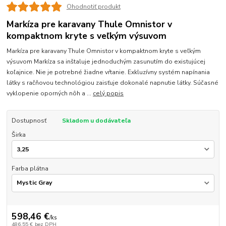
Ohodnotiť produkt
Markíza pre karavany Thule Omnistor v
kompaktnom kryte s veľkým výsuvom
Markíza pre karavany Thule Omnistor v kompaktnom kryte s veľkým
výsuvom Markíza sa inštaluje jednoduchým zasunutím do existujúcej
koľajnice. Nie je potrebné žiadne vŕtanie. Exkluzívny systém napínania
látky s račňovou technológiou zaisťuje dokonalé napnutie látky. Súčasné
vyklopenie oporných nôh a ...
celý popis
Dostupnosť
Skladom u dodávateľa
Širka
Farba plátna
598,46 €
/
ks
486,55 €
bez DPH