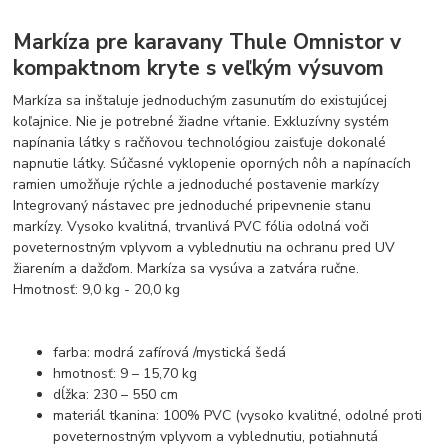
Markíza pre karavany Thule Omnistor v
kompaktnom kryte s veľkým výsuvom
Markíza sa inštaluje jednoduchým zasunutím do existujúcej
koľajnice. Nie je potrebné žiadne vŕtanie. Exkluzívny systém
napínania látky s račňovou technológiou zaisťuje dokonalé
napnutie látky. Súčasné vyklopenie oporných nôh a napínacích
ramien umožňuje rýchle a jednoduché postavenie markízy
Integrovaný nástavec pre jednoduché pripevnenie stanu
markízy. Vysoko kvalitná, trvanlivá PVC fólia odolná voči
poveternostným vplyvom a vyblednutiu na ochranu pred UV
žiarením a dažďom. Markíza sa vysúva a zatvára ručne.
Hmotnosť: 9,0 kg - 20,0 kg
farba: modrá zafírová /mystická šedá
hmotnosť: 9 – 15,70 kg
dĺžka: 230 – 550 cm
materiál tkanina: 100% PVC (vysoko kvalitné, odolné proti
poveternostným vplyvom a vyblednutiu, potiahnutá