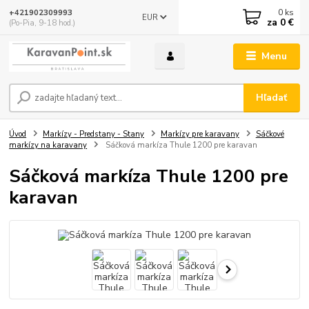
0
ks
+421902309993
EUR
za
0 €
(Po-Pia, 9-18 hod.)
Menu
Hľadať
Úvod
Markízy - Predstany - Stany
Markízy pre karavany
Sáčkové
markízy na karavany
Sáčková markíza Thule 1200 pre karavan
Sáčková markíza Thule 1200 pre
karavan