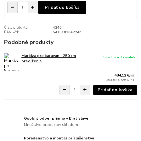
Pridať do košíka
Číslo produktu:
42404
EAN kód:
5415182042246
Podobné produkty
Markíza pre karavan - 250 cm
Skladom u dodávateľa
predĺženie
484,12 €
/
ks
393,59 €
bez DPH
Pridať do košíka
Osobný odber priamo v Bratislave
Množstvo produktov skladom
Poradenstvo a montáž príslušenstva