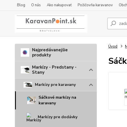
Blog
O nás
Ako nakupovať
Požičovňa karavanov
Obch
Úvod
M
Najpredávanejšie
produkty
Sáčk
Markízy - Predstany -
Stany
Markízy pre karavany
Sáčkové markízy na
karavany
Markízy pre dodávky