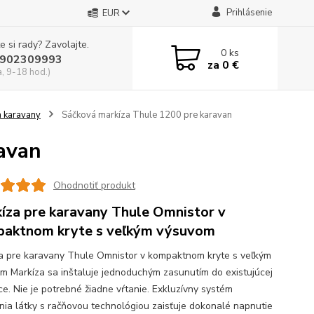
Prihlásenie
EUR
e si rady? Zavolajte.
0
ks
902309993
za
0 €
a, 9-18 hod.)
a karavany
Sáčková markíza Thule 1200 pre karavan
avan
Ohodnotiť produkt
íza pre karavany Thule Omnistor v
aktnom kryte s veľkým výsuvom
a pre karavany Thule Omnistor v kompaktnom kryte s veľkým
m Markíza sa inštaluje jednoduchým zasunutím do existujúcej
ce. Nie je potrebné žiadne vŕtanie. Exkluzívny systém
nia látky s račňovou technológiou zaisťuje dokonalé napnutie