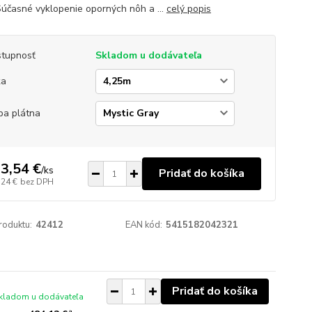
 Súčasné vyklopenie oporných nôh a ...
celý popis
tupnosť
Skladom u dodávateľa
ka
ba plátna
3,54 €
/
ks
Pridať do košíka
,24 €
bez DPH
roduktu:
42412
EAN kód:
5415182042321
Pridať do košíka
kladom u dodávateľa