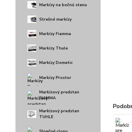
Markízy na bočnú stenu
Strešné markízy
Markízy Fiamma
Markízy Thule
Markízy Dometic
Markízy Prostor
Markízový predstan
FIAMMA
Podobn
Markízový predstan
TUHLE
Slnečné clony