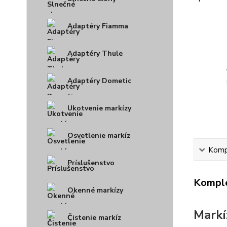
Adaptéry Fiamma
Adaptéry Thule
Adaptéry Dometic
Ukotvenie markízy
Osvetlenie markíz
Kompl
Príslušenstvo
Komple
Okenné markízy
Markí
Čistenie markíz