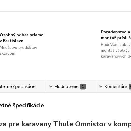
Poradenstvo a
Osobný odber priamo
montáž príslu
v Bratislave
Radi Vám zabez
Množstvo produktov
montáž všetkýc
skladom
karavanových d
etné špecifikácie
Hodnotenie
1
Komentáre
tné špecifikácie
za pre karavany Thule Omnistor v kom