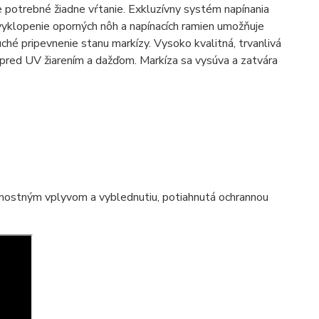
je potrebné žiadne vŕtanie. Exkluzívny systém napínania
vyklopenie oporných nôh a napínacích ramien umožňuje
hé pripevnenie stanu markízy. Vysoko kvalitná, trvanlivá
pred UV žiarením a dažďom. Markíza sa vysúva a zatvára
rnostným vplyvom a vyblednutiu, potiahnutá ochrannou