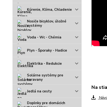
Kúrenie, Klíma, Chladenie
Nosiče bicyklov, úložné
systémy
Voda - Wc - Chémia
Plyn - Šporaky - Hadice
Elektrika - Redukcie
Solárne systémy pre
karavany
Na sti
Jedlá na cesty
Návo
Doplnky pre domácich