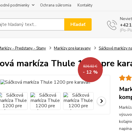
odné podmienky
Ochrana súkromia
Kontakty
Neviet
Hľadať
+421
(Po-Pi
arkízy - Predstany - Stany
Markízy pre karavany
Sáčkové markízy n
ová markíza Thule 1200 pre kar
826,82 €
- 12 %
Mark
komp
Markíz
výsuvo
koľajni
napína