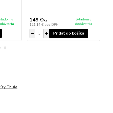
ce
15
149 €
kladom u
Skladom u
/
ks
ce
odávateľa
dodávateľa
121,14 €
bez DPH
12
Pridať do košíka
ízy Thule