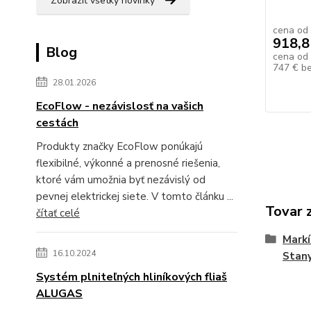
Zobraziť všetky novinky
cena od
918,8
Blog
cena od
747 €
b
28.01.2026
EcoFlow - nezávislosť na vašich
cestách
Produkty značky EcoFlow ponúkajú
flexibilné, výkonné a prenosné riešenia,
ktoré vám umožnia byť nezávislý od
pevnej elektrickej siete. V tomto článku ...
Tovar 
čítať celé
Markí
16.10.2024
Stan
Systém plniteľných hliníkových fliaš
ALUGAS