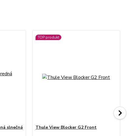
TOP produkt
dná slnečná
Thule View Blocker G2 Front
Th