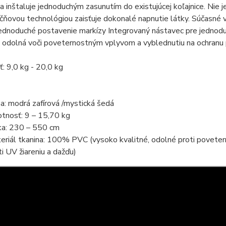
a inštaluje jednoduchým zasunutím do existujúcej koľajnice. Nie 
ačňovou technológiou zaisťuje dokonalé napnutie látky. Súčasné 
jednoduché postavenie markízy Integrovaný nástavec pre jednoduc
 odolná voči poveternostným vplyvom a vyblednutiu na ochranu 
: 9,0 kg - 20,0 kg
ba: modrá zafírová /mystická šedá
tnosť: 9 – 15,70 kg
ka: 230 – 550 cm
eriál tkanina: 100% PVC (vysoko kvalitné, odolné proti povete
ti UV žiareniu a dažďu)