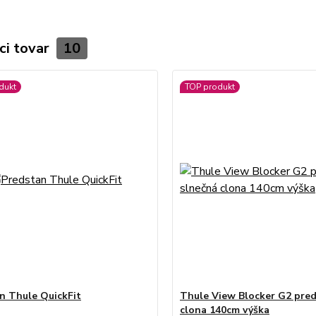
ci tovar
10
dukt
TOP produkt
n Thule QuickFit
Thule View Blocker G2 pre
clona 140cm výška