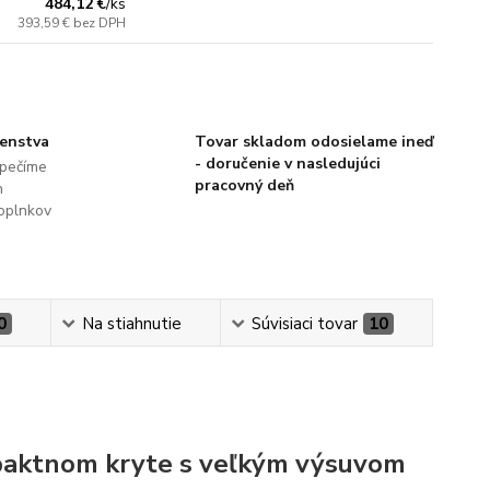
484,12 €
/
ks
393,59 €
bez DPH
šenstva
Tovar skladom odosielame ineď
- doručenie v nasledujúci
pečíme
pracovný deň
h
oplnkov
0
Na stiahnutie
Súvisiaci tovar
10
paktnom kryte s veľkým výsuvom