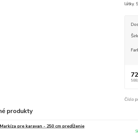
látky.
Dos
Šir
Far
72
588
Číslo p
é produkty
Markíza pre karavan - 250 cm predĺženie
S