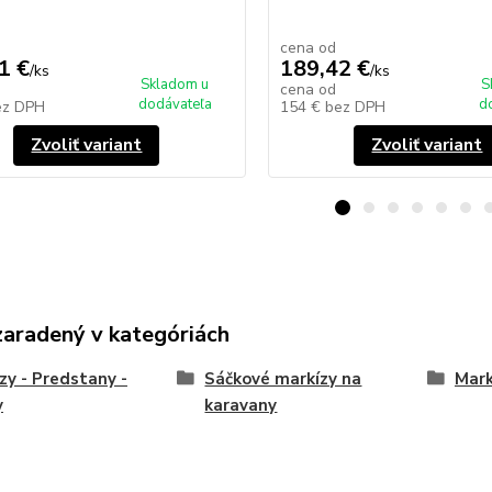
cena od
1 €
189,42 €
/
ks
/
ks
Skladom u
S
cena od
dodávateľa
d
ez DPH
154 €
bez DPH
Zvoliť variant
Zvoliť variant
zaradený v kategóriách
zy - Predstany -
Sáčkové markízy na
Mark
y
karavany