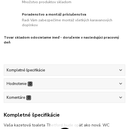
Množstvo produktov skladom
Poradenstvo a montáž príslušenstva
Radi Vám zabezpečíme montáž všetkých karavanových
doplnkov
Tovar skladom odosielame ineď - doručenie v nasledujúci pracovný
deň
Kompletné špecifikácie
Hodnotenie
0
Komentáre
0
Kompletné špecifikácie
Vaša kazetová toaleta Thetford bude opäť ako nová. WC