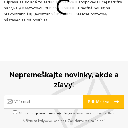
súprava sa skladá zo sedadla s vekom a zodpovedajúcej nádržky
na výkaly s výtokovou hubicou. Toaletu je možné použiť na
pravostrannú aj ľavostrannú inštaláciu, pretože odtokový
nástavec sa dá posúvať.
Nepremeškajte novinky, akcie a
zľavy!
Prihlásiť sa
Súhlasím so
spracovaním osobných údajov
za účelom zasielania newslettera.
Môžete sa kedykoľvek odhlásiť. Zasielame raz za 14 dní.