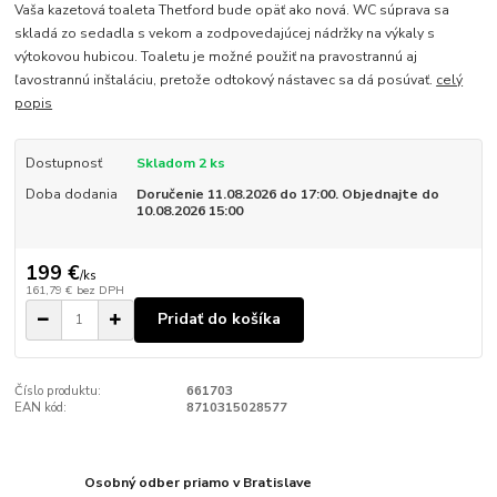
Vaša kazetová toaleta Thetford bude opäť ako nová. WC súprava sa
skladá zo sedadla s vekom a zodpovedajúcej nádržky na výkaly s
výtokovou hubicou. Toaletu je možné použiť na pravostrannú aj
ľavostrannú inštaláciu, pretože odtokový nástavec sa dá posúvať.
celý
popis
Dostupnosť
Skladom 2 ks
Doba dodania
Doručenie 11.08.2026 do 17:00. Objednajte do
10.08.2026 15:00
199 €
/
ks
161,79 €
bez DPH
Pridať do košíka
Číslo produktu:
661703
EAN kód:
8710315028577
Osobný odber priamo v Bratislave