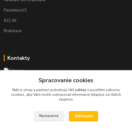
KaravanPoint Bratislava
Pasienková 5
821 06
Bratislava
Kontakty
Zákaznícka podpora KaravanPoint
+421902309993
Spracovanie cookies
(Po-Pia, 9-18 hod.)
Náš e-shop a partneri potrebujú Váš
súhlas
s použitím súborov
cookies, aby Vám mohli zobrazovať informácie týkajúce sa Vašich
info@karavanpoint.sk
záujmov.
Súhlasím
Nastavenia