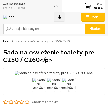
0
ks
+421902309993
EUR
za
0 €
(Po-Pia, 9-18 hod.)
Menu
Hľadať
Úvod
Sada na osvieženie toalety pre C250 / C260
Sada na osvieženie toalety pre
C250 / C260</p>
Ohodnotiť produkt