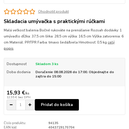
Ohodnotiť produkt
Skladacia umývačka s praktickými rúčkami
Malá veľkosť balenia Bočné rukoväte na prenášanie Rozsah dodávky: 1
umývadlo dĺžka: 37,5 cm šírka: 28,5 cm výška: 16,5 cm Výška zatvorenia: 6
cm Materiál: PP/TPR Farba: tmavo šedá/biela Hmotnosť: 0,5 kg
celý
popis
Dostupnosť
Skladom 3 ks
Doba dodania
Doručenie 08.08.2026 do 17:00. Objednajte do
zajtra do 15:00
15,93 €
/
ks
12,95 €
bez DPH
Pridať do košíka
Číslo produktu:
94135
EAN kód:
4043729170704