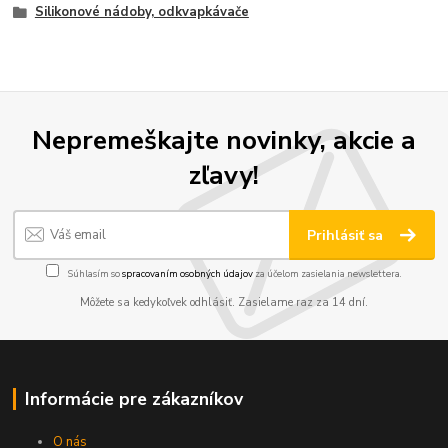
Silikonové nádoby, odkvapkávače
Nepremeškajte novinky, akcie a
zľavy!
Prihlásiť sa
Súhlasím so
spracovaním osobných údajov
za účelom zasielania newslettera.
Môžete sa kedykoľvek odhlásiť. Zasielame raz za 14 dní.
Informácie pre zákazníkov
O nás