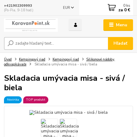
0
ks
+421902309993
EUR
za
0 €
(Po-Pia, 9-18 hod.)
Menu
Hľadať
Úvod
Kempingový riad
Kempingový riad
Silikonové nádoby,
odkvapkávače
Skladacia umývacia misa - sivá / biela
Skladacia umývacia misa - sivá /
biela
Novinka
TOP produkt