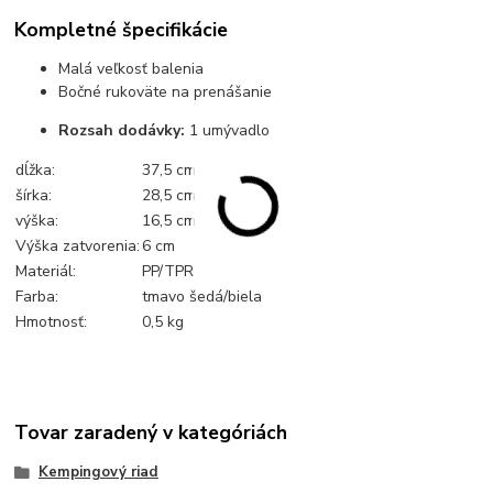
Kompletné špecifikácie
Malá veľkosť balenia
Bočné rukoväte na prenášanie
Rozsah dodávky:
1 umývadlo
dĺžka:
37,5 cm
šírka:
28,5 cm
výška:
16,5 cm
Výška zatvorenia:
6 cm
Materiál:
PP/TPR
Farba:
tmavo šedá/biela
Hmotnosť:
0,5 kg
Tovar zaradený v kategóriách
Kempingový riad