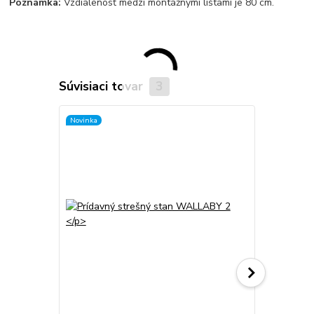
Poznámka:
Vzdialenosť medzi montážnymi lištami je 80 cm.
Súvisiaci tovar
3
Novinka