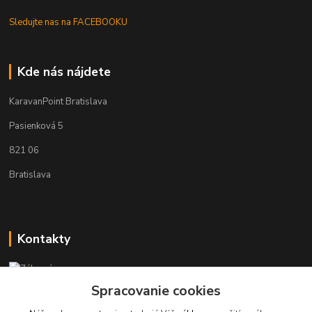
Sledujte nas na FACEBOOKU
Kde nás nájdete
KaravanPoint Bratislava
Pasienková 5
821 06
Bratislava
Kontakty
Zákaznícka podpora KaravanPoint
+421902309993
Spracovanie cookies
(Po-Pia, 9-18 hod.)