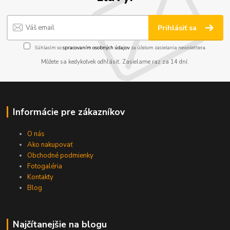
Prihlásiť sa
Súhlasím so
spracovaním osobných údajov
za účelom zasielania newslettera.
Môžete sa kedykoľvek odhlásiť. Zasielame raz za 14 dní.
Informácie pre zákazníkov
O nás
Ako nakupovať
Obchodné podmienky
Fotogaléria
Kontakty
Blog
Najčítanejšie na blogu