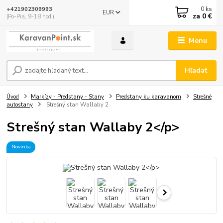
0
ks
+421902309993
EUR
za
0 €
(Po-Pia, 9-18 hod.)
Menu
Hľadať
Úvod
Markízy - Predstany - Stany
Predstany ku karavanom
Strešné
autostany
Strešný stan Wallaby 2
Strešný stan Wallaby 2</p>
Novinka