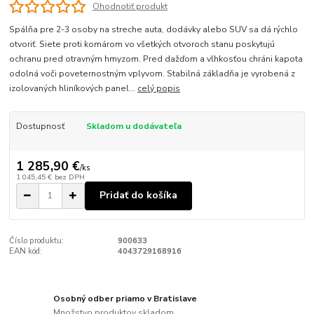
Ohodnotiť produkt
Spálňa pre 2-3 osoby na streche auta, dodávky alebo SUV sa dá rýchlo
otvoriť. Siete proti komárom vo všetkých otvoroch stanu poskytujú
ochranu pred otravným hmyzom. Pred dažďom a vlhkosťou chráni kapota
odolná voči poveternostným vplyvom. Stabilná základňa je vyrobená z
izolovaných hliníkových panel...
celý popis
Dostupnosť
Skladom u dodávateľa
1 285,90 €
/
ks
1 045,45 €
bez DPH
Pridať do košíka
Číslo produktu:
900633
EAN kód:
4043729168916
Osobný odber priamo v Bratislave
Množstvo produktov skladom