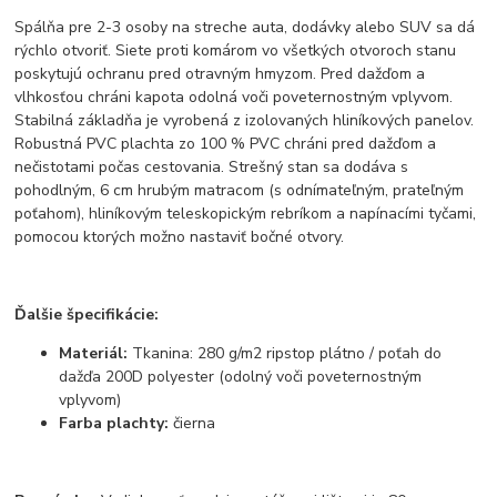
Spálňa pre 2-3 osoby na streche auta, dodávky alebo SUV sa dá
rýchlo otvoriť. Siete proti komárom vo všetkých otvoroch stanu
poskytujú ochranu pred otravným hmyzom. Pred dažďom a
vlhkosťou chráni kapota odolná voči poveternostným vplyvom.
Stabilná základňa je vyrobená z izolovaných hliníkových panelov.
Robustná PVC plachta zo 100 % PVC chráni pred dažďom a
nečistotami počas cestovania. Strešný stan sa dodáva s
pohodlným, 6 cm hrubým matracom (s odnímateľným, prateľným
poťahom), hliníkovým teleskopickým rebríkom a napínacími tyčami,
pomocou ktorých možno nastaviť bočné otvory.
Ďalšie špecifikácie:
Materiál:
Tkanina: 280 g/m2 ripstop plátno / poťah do
dažďa 200D polyester (odolný voči poveternostným
vplyvom)
Farba plachty:
čierna