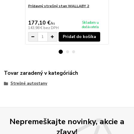
Prídavný strešný stan WALLABY 2
Rebríkový n
WALLABY 2
177,10 €
67,64 €
Skladom u
/
ks
/
k
dodávateľa
143,98 €
bez DPH
54,99 €
bez 
Pridať do košíka
Tovar zaradený v kategóriách
Strešné autostany
Nepremeškajte novinky, akcie a
zľavy!