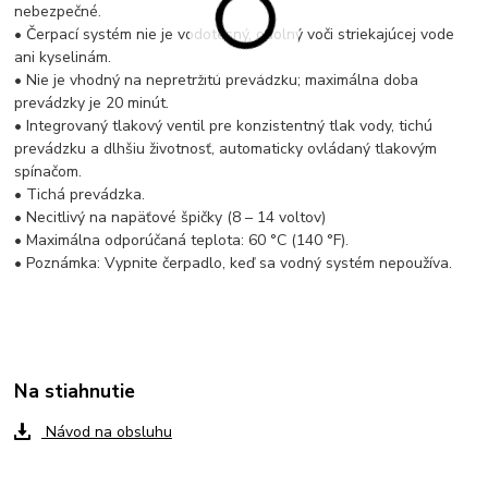
nebezpečné.
• Čerpací systém nie je vodotesný, odolný voči striekajúcej vode
ani kyselinám.
• Nie je vhodný na nepretržitú prevádzku; maximálna doba
prevádzky je 20 minút.
• Integrovaný tlakový ventil pre konzistentný tlak vody, tichú
prevádzku a dlhšiu životnosť, automaticky ovládaný tlakovým
spínačom.
• Tichá prevádzka.
• Necitlivý na napäťové špičky (8 – 14 voltov)
• Maximálna odporúčaná teplota: 60 °C (140 °F).
• Poznámka: Vypnite čerpadlo, keď sa vodný systém nepoužíva.
Na stiahnutie
Návod na obsluhu