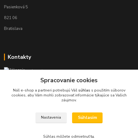
Pasienková 5
821 06
Bratislava
Kontakty
Zákaznícka podpora KaravanPoint
+421902309993
Spracovanie cookies
(Po-Pia, 9-18 hod.)
Náš e-shop a partneri potrebujú Váš
súhlas
s použitím súborov
cookies, aby Vám mohli zobrazovať informácie týkajúce sa Vašich
info@karavanpoint.sk
záujmov.
Súhlasím
Nastavenia
Súhlas môžete odmietnuť
tu
.