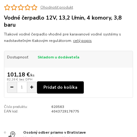
Ohodnotiť produkt
Vodné čerpadlo 12V, 13,2 l/min, 4 komory, 3,8
baru
Tlakové vodné čerpadlo vhodné pre karavanové vodné systémy s
nadstaviteľným tlakovým regulátorom.
celý popis
Dostupnosť
Skladom u dodávateľa
101,18 €
/
ks
82,26 €
bez DPH
Pridať do košíka
Číslo produktu:
620563
EAN kód:
4043729176775
Osobný odber priamo v Bratislave