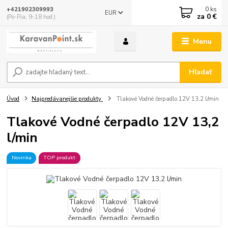
0
ks
+421902309993
EUR
za
0 €
(Po-Pia, 9-18 hod.)
Menu
Hľadať
Úvod
Najpredávanejšie produkty
Tlakové Vodné čerpadlo 12V 13,2 l/min
Tlakové Vodné čerpadlo 12V 13,2
l/min
Novinka
TOP produkt