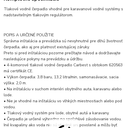
Tlakové vodné čerpadlo vhodné pre karavanové vodné systémy s
nadstaviteľným tlakovým regulátorom.
POPIS A URČENÉ POUŽITIE
Správna inštalácia a prevádzka sú nevyhnutné pre dlhú životnosť
čerpadla, ako aj pre platnosť existujúcej záruky.
Preto si pred inštaláciou pozorne prečítajte návod a dodržiavajte
nasledujúce pokyny na prevádzku a údržbu.
• 4-komorové tlakové vodné čerpadlo Carbest s obtokom 620563
má certifikát CE.
• Výkon čerpadla: 3,8 baru, 13,2 litra/min, samonasávacie, sacia
výška: 2,0 m.
• Na inštaláciu v suchom interiéri obytného auta, karavanu alebo
lode.
• Nie je vhodné na inštaláciu vo vlhkých miestnostiach alebo pod
vodou.
• Tlakový vodný systém pre lode, obytné autá a karavany.
• Čerpadlo je určené výhradne na spoľahlivé zásobovanie vodou.
Iné kvapaliny ako voda nie sú vhodné ani povolené a môžu byť