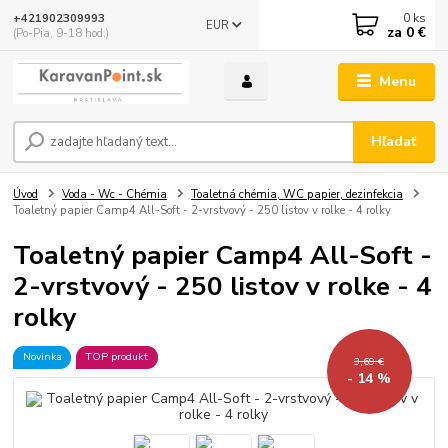
0
ks
+421902309993
EUR
za
0 €
(Po-Pia, 9-18 hod.)
Menu
Hľadať
Úvod
Voda - Wc - Chémia
Toaletná chémia, WC papier, dezinfekcia
Toaletný papier Camp4 All-Soft - 2-vrstvový - 250 listov v rolke - 4 rolky
Toaletný papier Camp4 All-Soft -
2-vrstvový - 250 listov v rolke - 4
rolky
Novinka
TOP produkt
3,69 €
- 14 %