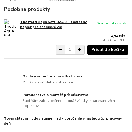
Podobné produkty
Thetford Aqua Soft BAG 4 - toaletny
Skladom u dodávateľa
papier pre chemické wc
4,94 €
/
ks
4,02 €
bez DPH
Pridať do košíka
Osobný odber priamo v Bratislave
Množstvo produktov skladom
Poradenstvo a montáž príslušenstva
Radi Vám zabezpečíme montáž všetkých karavanových
doplnkov
Tovar skladom odosielame ineď - doručenie v nasledujúci pracovný
deň