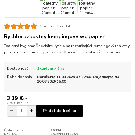
Ohodnotiť produkt
Rychlorozpustny kempingovy wc papier
Toaletná hygiena: Špeciálny, rýchlo sa rozpúšťajúci kempingový toaletný
papier, neparfumovaný. Rolka s 250 hárkami, 2-vrstvový.
celý popis
Dostupnosť
Skladom > 5 ks
Doba dodania
Doručenie 11.08.2026 do 17:00. Objednajte do
10.08.2026 15:00
3,19 €
/
ks
2,59 €
bez DPH
Pridať do košíka
Číslo produktu:
66334
EAN kód:
4043729134492