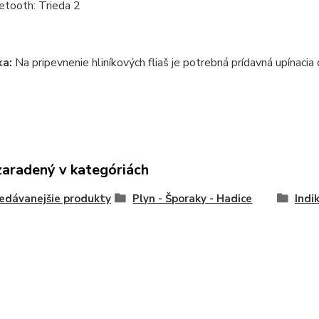
etooth: Trieda 2
a:
Na pripevnenie hliníkových fliaš je potrebná prídavná upínacia
zaradený v kategóriách
edávanejšie produkty
Plyn - Šporaky - Hadice
Indi