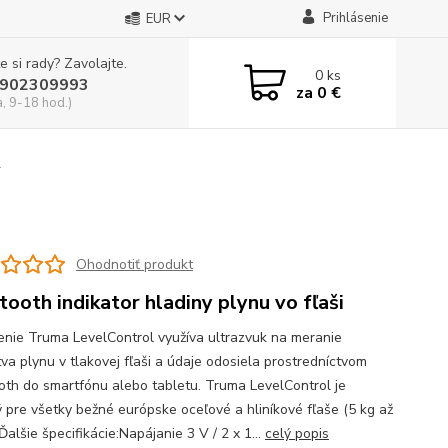
Prihlásenie
EUR
e si rady? Zavolajte.
0
ks
902309993
za
0 €
a, 9-18 hod.)
l
Ohodnotiť produkt
tooth indikator hladiny plynu vo fľaši
enie Truma LevelControl využíva ultrazvuk na meranie
va plynu v tlakovej fľaši a údaje odosiela prostredníctvom
oth do smartfónu alebo tabletu. Truma LevelControl je
 pre všetky bežné európske oceľové a hliníkové fľaše (5 kg až
Ďalšie špecifikácie:Napájanie 3 V / 2 x 1...
celý popis