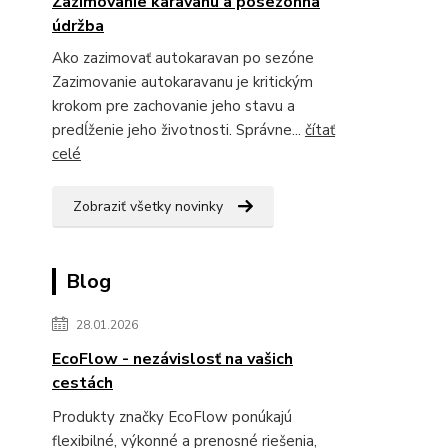
Zazimovanie karavanu a posezónna
údržba
Ako zazimovať autokaravan po sezóne
Zazimovanie autokaravanu je kritickým
krokom pre zachovanie jeho stavu a
predĺženie jeho životnosti. Správne...
čítať
celé
Zobraziť všetky novinky
Blog
28.01.2026
EcoFlow - nezávislosť na vašich
cestách
Produkty značky EcoFlow ponúkajú
flexibilné, výkonné a prenosné riešenia,