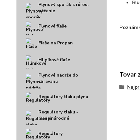
Blu
Plynový sporák s rúrou,
pečenie
Plynové fľaše
Poznámk
Fľaše na Propán
Hliníkové fľaše
Tovar 
Plynové nádrže do
karavanu
Najpr
Regulátory tlaku plynu
Regulátory tlaku -
medzinárodné
Regulátory