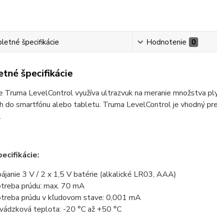
etné špecifikácie
Hodnotenie
0
tné špecifikácie
e Truma LevelControl využíva ultrazvuk na meranie množstva plyn
 do smartfónu alebo tabletu. Truma LevelControl je vhodný pre
.
pecifikácie:
ájanie 3 V / 2 x 1,5 V batérie (alkalické LR03, AAA)
treba prúdu: max. 70 mA
treba prúdu v kľudovom stave: 0,001 mA
vádzková teplota: -20 °C až +50 °C