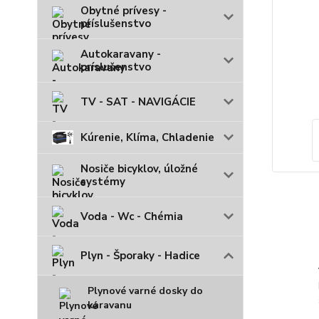
Obytné prívesy -
príslušenstvo
Autokaravany -
príslušenstvo
TV - SAT - NAVIGÁCIE
Kúrenie, Klíma, Chladenie
Nosiče bicyklov, úložné
systémy
Voda - Wc - Chémia
Plyn - Šporaky - Hadice
Plynové varné dosky do
karavanu