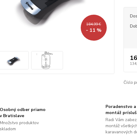
Dos
184,99 €
Dob
- 11 %
16
134
Číslo p
Poradenstvo a
Osobný odber priamo
montáž príslu
v Bratislave
Radi Vám zabez
Množstvo produktov
montáž všetkýc
skladom
karavanových d