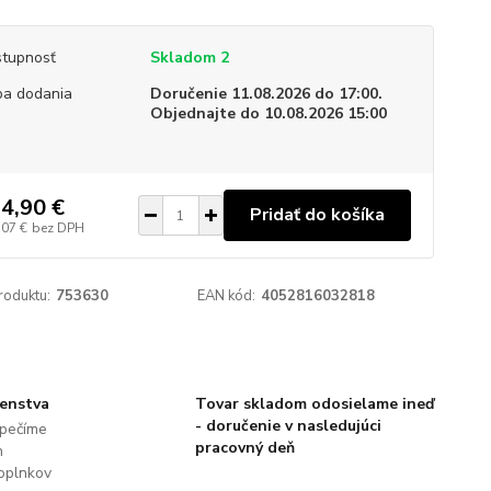
tupnosť
Skladom 2
a dodania
Doručenie 11.08.2026 do 17:00.
Objednajte do 10.08.2026 15:00
4,90 €
Pridať do košíka
,07 €
bez DPH
roduktu:
753630
EAN kód:
4052816032818
šenstva
Tovar skladom odosielame ineď
- doručenie v nasledujúci
pečíme
pracovný deň
h
oplnkov