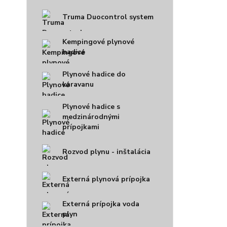
Truma Duocontrol system
Kempingové plynové
hadice
Plynové hadice do
karavanu
Plynové hadice s
medzinárodnými
prípojkami
Rozvod plynu - inštalácia
Externá plynová prípojka
Externá prípojka voda
plyn