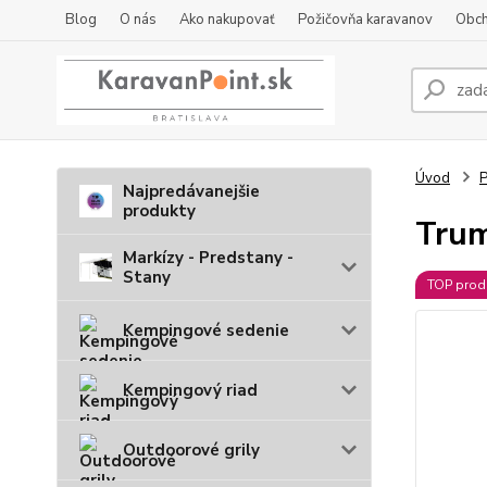
Blog
O nás
Ako nakupovať
Požičovňa karavanov
Obch
Úvod
P
Najpredávanejšie
produkty
Trum
Markízy - Predstany -
Stany
TOP prod
Kempingové sedenie
Kempingový riad
Outdoorové grily