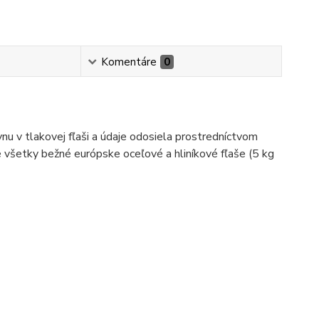
Komentáre
0
u v tlakovej fľaši a údaje odosiela prostredníctvom
 všetky bežné európske oceľové a hliníkové fľaše (5 kg