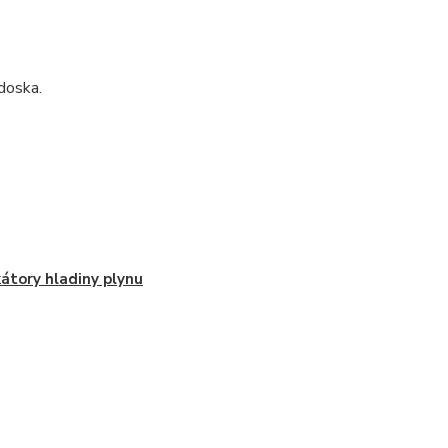
 doska.
kátory hladiny plynu