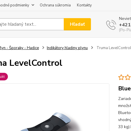
odné podmienky
Ochrana súkromia
Kontakty
Neviet
Hľadať
+421
(Po-Pi
lyn - Šporaky - Hadice
Indikátory hladiny plynu
Truma LevelContro
a LevelControl
ukt
Blue
Zariad
množst
Blueto
vhodný
33 kg).