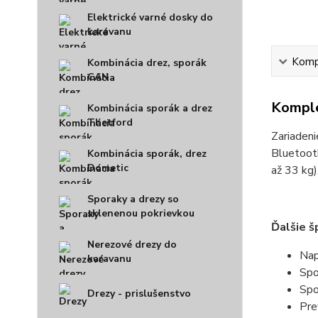
Elektrické varné dosky do
karavanu
Kompl
Kombinácia drez, sporák
CAN
Komple
Kombinácia sporák a drez
Thetford
Zariadeni
Bluetooth
Kombinácia sporák, drez
Dometic
až 33 kg)
Sporaky a drezy so
sklenenou pokrievkou
Ďalšie š
Nerezové drezy do
Nap
karavanu
Spo
Spo
Drezy - prislušenstvo
Pre