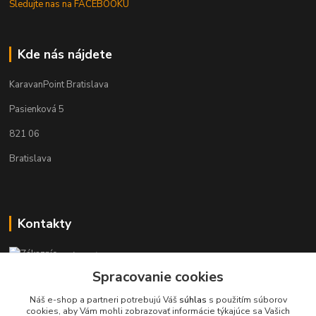
Sledujte nas na FACEBOOKU
Kde nás nájdete
KaravanPoint Bratislava
Pasienková 5
821 06
Bratislava
Kontakty
Zákaznícka podpora KaravanPoint
+421902309993
Spracovanie cookies
(Po-Pia, 9-18 hod.)
Náš e-shop a partneri potrebujú Váš
súhlas
s použitím súborov
cookies, aby Vám mohli zobrazovať informácie týkajúce sa Vašich