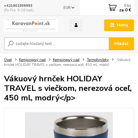
0
ks
+421902309993
EUR
za
0 €
(Po-Pia, 9-18 hod.)
Menu
Hľadať
Úvod
Kempingový riad
Kempingový riad
Termohrnčeky
Vákuový
hrnček HOLIDAY TRAVEL s viečkom, nerezová oceľ, 450 ml, modrý
Vákuový hrnček HOLIDAY
TRAVEL s viečkom, nerezová oceľ,
450 ml, modrý</p>