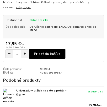
hrnček má objem približne 450 ml a je dvojstenný s priehľadným
viečkom.
celý popis
Dostupnosť
Skladom 2 ks
Doba dodania
Doručenie zajtra do 17:00. Objednajte dnes do
15:00
17,95 €
/
ks
14,59 €
bez DPH
Pridať do košíka
Číslo produktu:
930954
EAN kód:
4043729149557
Podobné produkty
Univerzálny držiak na sklo a pohár -
Skladom 2 ks
čierny
13,85 €
/
ks