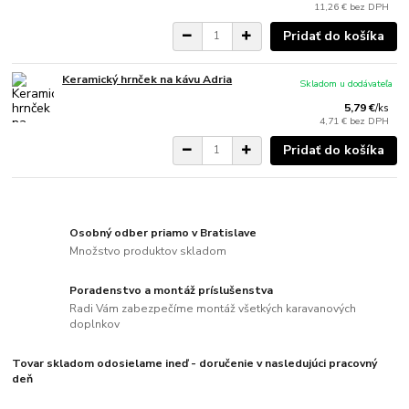
11,26 €
bez DPH
Pridať do košíka
Keramický hrnček na kávu Adria
Skladom u dodávateľa
5,79 €
/
ks
4,71 €
bez DPH
Pridať do košíka
Osobný odber priamo v Bratislave
Množstvo produktov skladom
Poradenstvo a montáž príslušenstva
Radi Vám zabezpečíme montáž všetkých karavanových
doplnkov
Tovar skladom odosielame ineď - doručenie v nasledujúci pracovný
deň