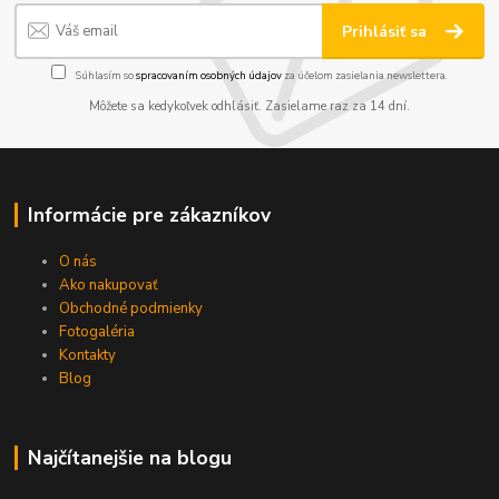
Prihlásiť sa
Súhlasím so
spracovaním osobných údajov
za účelom zasielania newslettera.
Môžete sa kedykoľvek odhlásiť. Zasielame raz za 14 dní.
Informácie pre zákazníkov
O nás
Ako nakupovať
Obchodné podmienky
Fotogaléria
Kontakty
Blog
Najčítanejšie na blogu