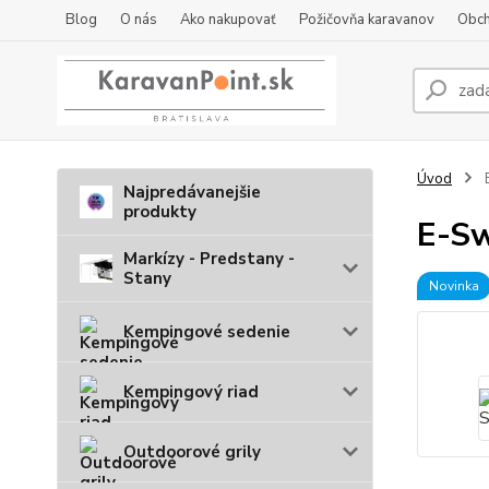
Blog
O nás
Ako nakupovať
Požičovňa karavanov
Obch
Úvod
E
Najpredávanejšie
produkty
E-Sw
Markízy - Predstany -
Stany
Novinka
Kempingové sedenie
Kempingový riad
Outdoorové grily