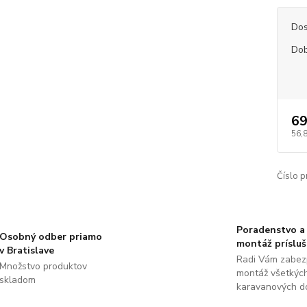
Dos
Dob
69
56,
Číslo p
Poradenstvo a
Osobný odber priamo
montáž príslu
v Bratislave
Radi Vám zabez
Množstvo produktov
montáž všetkýc
skladom
karavanových d