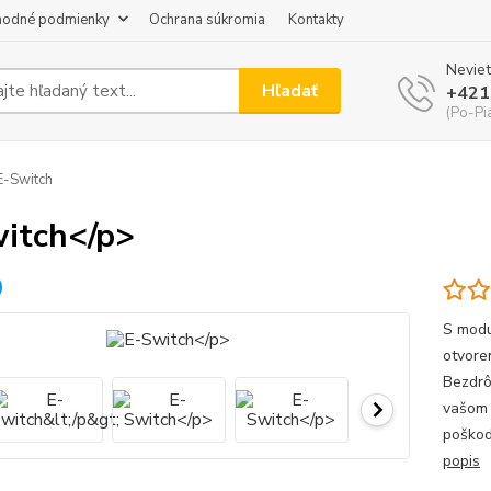
odné podmienky
Ochrana súkromia
Kontakty
Neviet
Hľadať
+421
(Po-Pi
-Switch
itch</p>
S modu
otvore
Bezdrô
vašom 
poškod
popis