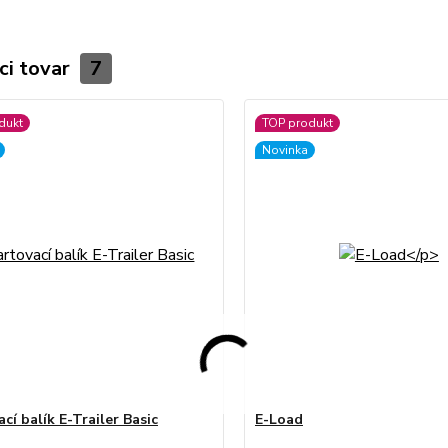
ci tovar
7
dukt
TOP produkt
Novinka
cí balík E-Trailer Basic
E-Load