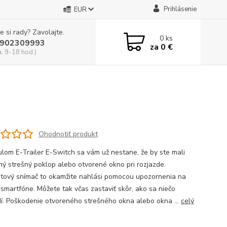
Prihlásenie
EUR
e si rady? Zavolajte.
0
ks
902309993
za
0 €
a, 9-18 hod.)
Ohodnotiť produkt
lom E-Trailer E-Switch sa vám už nestane, že by ste mali
ný strešný poklop alebo otvorené okno pri rozjazde.
tový snímač to okamžite nahlási pomocou upozornenia na
smartfóne. Môžete tak včas zastaviť skôr, ako sa niečo
í. Poškodenie otvoreného strešného okna alebo okna ...
celý