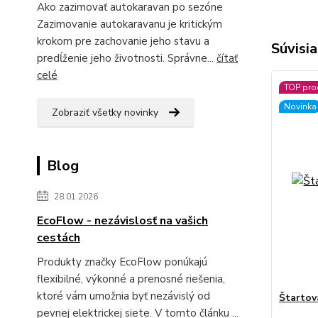
Ako zazimovať autokaravan po sezóne
Zazimovanie autokaravanu je kritickým
krokom pre zachovanie jeho stavu a
Súvisia
predĺženie jeho životnosti. Správne...
čítať
celé
TOP pro
Novinka
Zobraziť všetky novinky
Blog
28.01.2026
EcoFlow - nezávislosť na vašich
cestách
Produkty značky EcoFlow ponúkajú
flexibilné, výkonné a prenosné riešenia,
ktoré vám umožnia byť nezávislý od
Štartova
pevnej elektrickej siete. V tomto článku ...