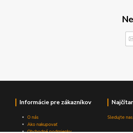
Ne
Informácie pre zákazníkov
Najčíta
O nás
Sledujte n
Ako nakupovať
Obchodné podmienky