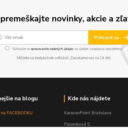
premeškajte novinky, akcie a zľa
Prihlásiť sa
Súhlasím so
spracovaním osobných údajov
za účelom zasielania newslettera.
Môžete sa kedykoľvek odhlásiť. Zasielame raz za 14 dní.
nejšie na blogu
Kde nás nájdete
as na FACEBOOKU
KaravanPoint Bratislava
Pasienková 5