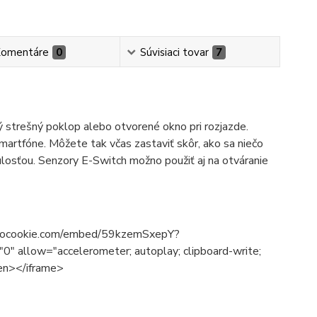
omentáre
0
Súvisiaci tovar
7
 strešný poklop alebo otvorené okno pri rozjazde.
rtfóne. Môžete tak včas zastaviť skôr, ako sa niečo
losťou. Senzory E-Switch možno použiť aj na otváranie
e-nocookie.com/embed/59kzemSxepY?
 allow="accelerometer; autoplay; clipboard-write;
een></iframe>