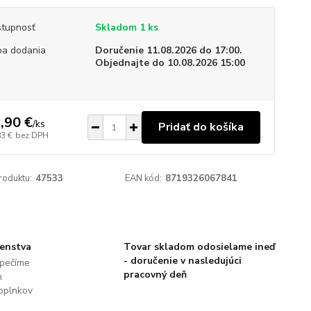
tupnosť
Skladom 1 ks
a dodania
Doručenie 11.08.2026 do 17:00.
Objednajte do 10.08.2026 15:00
,90 €
/
ks
Pridať do košíka
83 €
bez DPH
roduktu:
47533
EAN kód:
8719326067841
šenstva
Tovar skladom odosielame ineď
- doručenie v nasledujúci
pečíme
pracovný deň
h
oplnkov