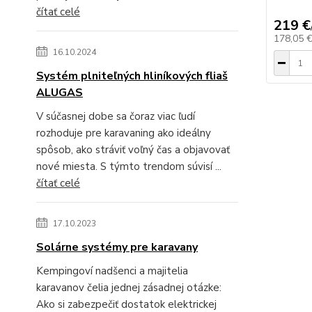
čítať celé
219 €
178,05 
16.10.2024
Systém plniteľných hliníkových fliaš
ALUGAS
V súčasnej dobe sa čoraz viac ľudí
rozhoduje pre karavaning ako ideálny
spôsob, ako stráviť voľný čas a objavovať
nové miesta. S týmto trendom súvisí ...
čítať celé
17.10.2023
Solárne systémy pre karavany
Kempingoví nadšenci a majitelia
karavanov čelia jednej zásadnej otázke:
Ako si zabezpečiť dostatok elektrickej