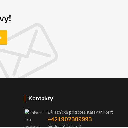
vy!
Kontakty
Zákaznícka podpora KaravanPoint
+421902309993
(Po-Pia, 9-18 hod.)