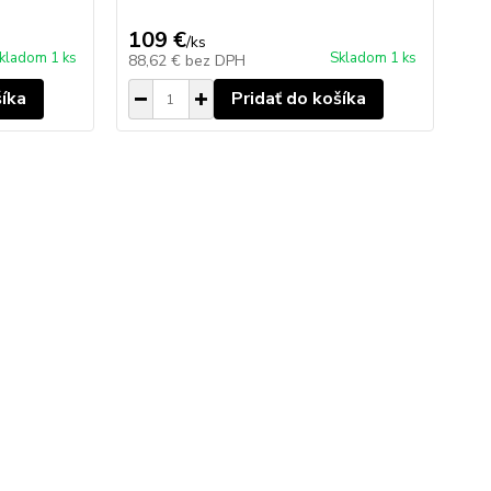
109 €
59
/
ks
kladom 1 ks
Skladom 1 ks
88,62 €
bez DPH
48
šíka
Pridať do košíka