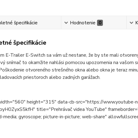
etné špecifikácie
Hodnotenie
0
K
tné špecifikácie
 E-Trailer E-Switch sa vám už nestane, že by ste mali otvorený
ý snímač to okamžite nahlási pomocou upozornenia na vašom sma
Poškodenie otvoreného strešného okna alebo okna je teraz minu
kladovacích priestoroch alebo zadných garážach.
width="560" height="315" data-cb-src="https://www.youtub
yH0ZyxS5kfH" title="Prehrávač videa YouTube" frameborder="0"
-media; gyroscope; picture-in-picture; web-share" allowfullscr