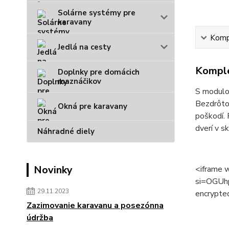
Solárne systémy pre
karavany
Kompl
Jedlá na cesty
Komple
Doplnky pre domácich
maznáčikov
S modulom
Bezdrôtov
Okná pre karavany
poškodí. 
dverí v s
Náhradné diely
Novinky
<iframe 
si=OGUhp
29.11.2023
encrypted
Zazimovanie karavanu a posezónna
údržba