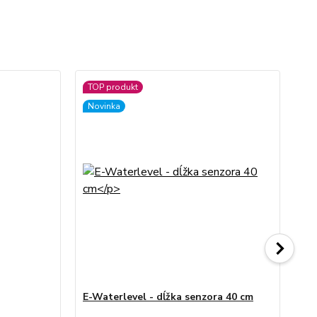
TOP produkt
No
Novinka
E-Waterlevel - dĺžka senzora 40 cm
E-