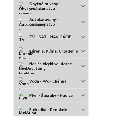
Obytné prívesy -
príslušenstvo
Autokaravany -
príslušenstvo
TV - SAT - NAVIGÁCIE
Kúrenie, Klíma, Chladenie
Nosiče bicyklov, úložné
systémy
Voda - Wc - Chémia
Plyn - Šporaky - Hadice
Elektrika - Redukcie