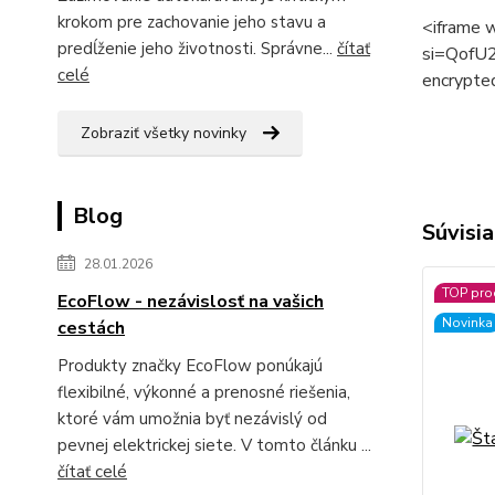
krokom pre zachovanie jeho stavu a
<iframe 
predĺženie jeho životnosti. Správne...
čítať
si=QofU2
celé
encrypted
Zobraziť všetky novinky
Blog
Súvisia
28.01.2026
TOP pro
EcoFlow - nezávislosť na vašich
Novinka
cestách
Produkty značky EcoFlow ponúkajú
flexibilné, výkonné a prenosné riešenia,
ktoré vám umožnia byť nezávislý od
pevnej elektrickej siete. V tomto článku ...
čítať celé