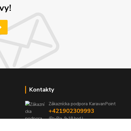
vy!
Kontakty
Zákaznícka podpora KaravanPoint
+421902309993
(Po-Pia, 9-18 hod.)
info@karavanpoint.sk