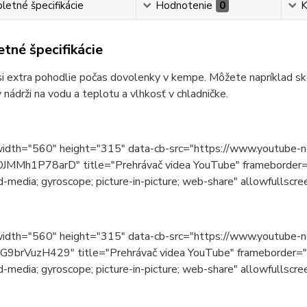
etné špecifikácie
Hodnotenie
0
K
tné špecifikácie
si extra pohodlie počas dovolenky v kempe. Môžete napríklad sko
 nádrži na vodu a teplotu a vlhkosť v chladničke.
width="560" height="315" data-cb-src="https://www.youtub
JMMh1P78arD" title="Prehrávač videa YouTube" frameborder="0
-media; gyroscope; picture-in-picture; web-share" allowfullscr
width="560" height="315" data-cb-src="https://www.youtub
G9brVuzH429" title="Prehrávač videa YouTube" frameborder="0"
-media; gyroscope; picture-in-picture; web-share" allowfullscr