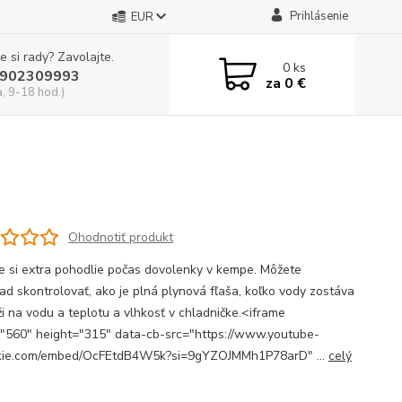
Prihlásenie
EUR
e si rady? Zavolajte.
0
ks
902309993
za
0 €
a, 9-18 hod.)
Ohodnotiť produkt
te si extra pohodlie počas dovolenky v kempe. Môžete
lad skontrolovať, ako je plná plynová fľaša, koľko vody zostáva
ži na vodu a teplotu a vlhkosť v chladničke.<iframe
"560" height="315" data-cb-src="https://www.youtube-
kie.com/embed/OcFEtdB4W5k?si=9gYZOJMMh1P78arD" ...
celý