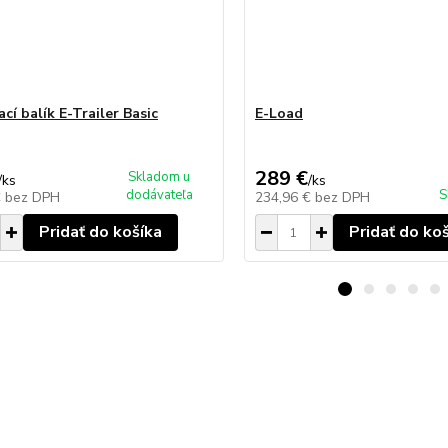
cí balík E-Trailer Basic
E-Load
289 €
Skladom u
/
ks
/
ks
dodávateľa
S
€
bez DPH
234,96 €
bez DPH
Pridať do košíka
Pridať do ko