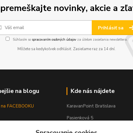
premeškajte novinky, akcie a zľa
Prihlásiť sa
Súhlasím so
spracovaním osobných údajov
za účelom zasielania newslettera.
Môžete sa kedykoľvek odhlásiť. Zasielame raz za 14 dní.
nejšie na blogu
Kde nás nájdete
as na FACEBOOKU
KaravanPoint Bratislava
Pasienková 5
821 06
Spracovanie cookies