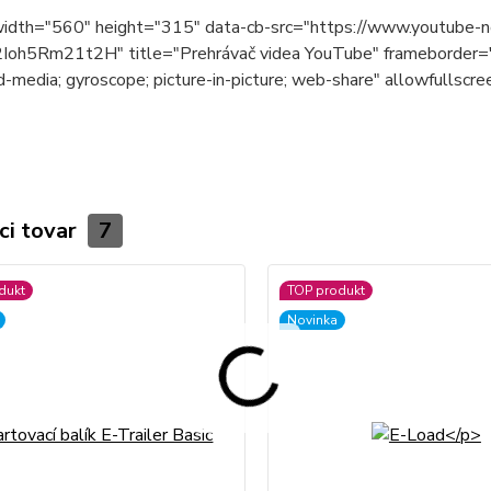
width="560" height="315" data-cb-src="https://www.youtub
Ioh5Rm21t2H" title="Prehrávač videa YouTube" frameborder="0"
-media; gyroscope; picture-in-picture; web-share" allowfullscr
ci tovar
7
dukt
TOP produkt
Novinka