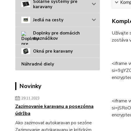
Solárne systémy pre
Kompl
karavany
Jedlá na cesty
Komple
Užívajte 
Doplnky pre domácich
maznáčikov
zostáva v
Okná pre karavany
<iframe 
Náhradné diely
si=9gYZO
encrypted
Novinky
29.11.2023
<iframe 
Zazimovanie karavanu a posezónna
si=jSRoO
údržba
encrypted
Ako zazimovať autokaravan po sezóne
Zazimovanie autokaravanu je kritickým