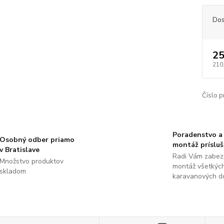
Dos
25
210
Číslo p
Poradenstvo a
Osobný odber priamo
montáž príslu
v Bratislave
Radi Vám zabez
Množstvo produktov
montáž všetkýc
skladom
karavanových d