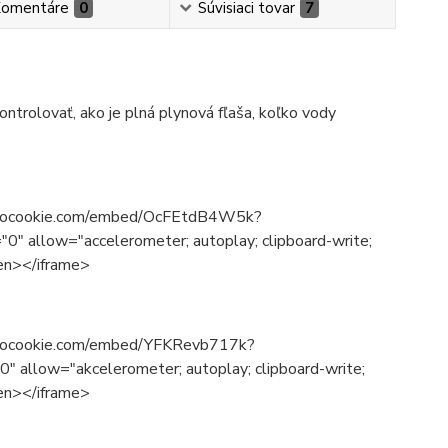
omentáre
0
Súvisiaci tovar
7
ntrolovať, ako je plná plynová fľaša, koľko vody
e-nocookie.com/embed/OcFEtdB4W5k?
" allow="accelerometer; autoplay; clipboard-write;
een></iframe>
e-nocookie.com/embed/YFKRevb717k?
 allow="akcelerometer; autoplay; clipboard-write;
een></iframe>