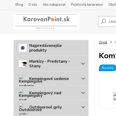
Blog
O nás
Ako nakupovať
Požičovňa karavanov
Obch
Úvod
K
Najpredávanejšie
produkty
Komf
Markízy - Predstany -
Stany
Novinka
Kempingové sedenie
Kempingový riad
Outdoorové grily