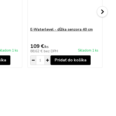
E-Waterlevel - dĺžka senzora 40 cm
E-
109 €
69
/
ks
kladom 1 ks
Skladom 1 ks
88,62 €
bez DPH
56
šíka
Pridať do košíka