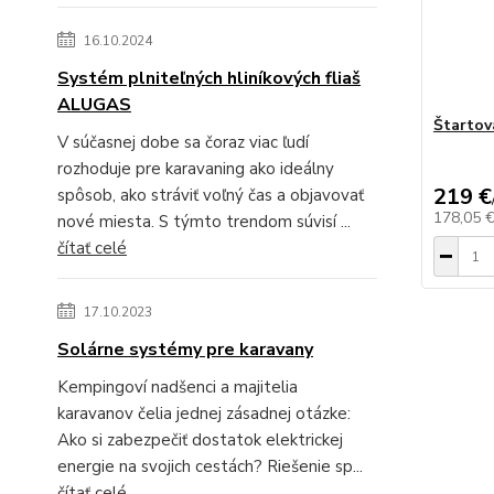
16.10.2024
Systém plniteľných hliníkových fliaš
ALUGAS
Štartova
V súčasnej dobe sa čoraz viac ľudí
rozhoduje pre karavaning ako ideálny
219 €
spôsob, ako stráviť voľný čas a objavovať
178,05 
nové miesta. S týmto trendom súvisí ...
čítať celé
17.10.2023
Solárne systémy pre karavany
Kempingoví nadšenci a majitelia
karavanov čelia jednej zásadnej otázke:
Ako si zabezpečiť dostatok elektrickej
energie na svojich cestách? Riešenie sp...
čítať celé