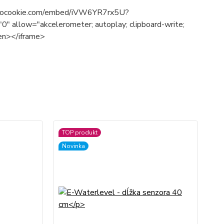
e-nocookie.com/embed/iVW6YR7rx5U?
 allow="akcelerometer; autoplay; clipboard-write;
een></iframe>
TOP produkt
No
Novinka