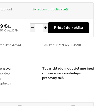
tupnosť
Skladom u dodávateľa
9 €
/
ks
Pridať do košíka
,57 €
bez DPH
roduktu:
47541
EAN kód:
8719327054598
šenstva
Tovar skladom odosielame ineď
- doručenie v nasledujúci
pečíme
pracovný deň
h
oplnkov