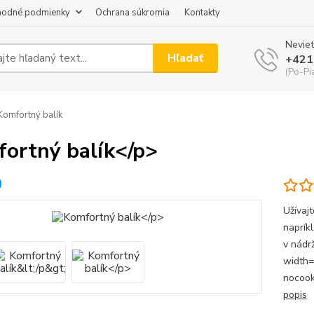
odné podmienky
Ochrana súkromia
Kontakty
Neviet
Hľadať
+421
(Po-Pi
omfortný balík
ortný balík</p>
Užívaj
naprík
v nádr
width=
nocoo
popis