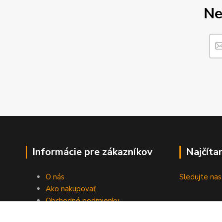
Ne
Informácie pre zákazníkov
Najčíta
O nás
Sledujte n
Ako nakupovať
Obchodné podmienky
Fotogaléria