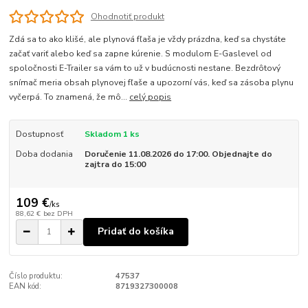
Ohodnotiť produkt
Zdá sa to ako klišé, ale plynová fľaša je vždy prázdna, keď sa chystáte
začať variť alebo keď sa zapne kúrenie. S modulom E-Gaslevel od
spoločnosti E-Trailer sa vám to už v budúcnosti nestane. Bezdrôtový
snímač meria obsah plynovej fľaše a upozorní vás, keď sa zásoba plynu
vyčerpá. To znamená, že mô...
celý popis
Dostupnosť
Skladom 1 ks
Doba dodania
Doručenie 11.08.2026 do 17:00. Objednajte do
zajtra do 15:00
109 €
/
ks
88,62 €
bez DPH
Pridať do košíka
Číslo produktu:
47537
EAN kód:
8719327300008