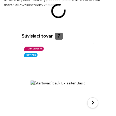
share" allowfullscreen></iframe>
Súvisiaci tovar
7
TOP produkt
TOP produkt
Novinka
Novinka