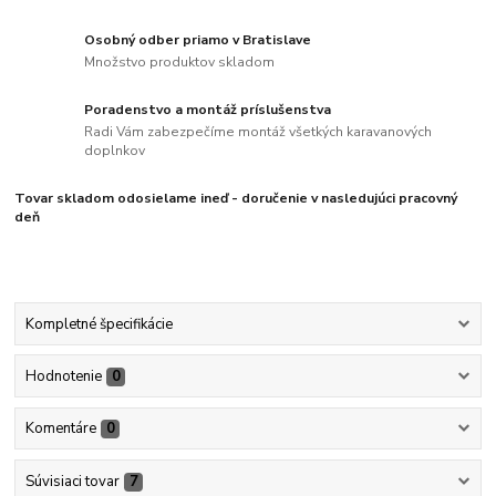
Osobný odber priamo v Bratislave
Množstvo produktov skladom
Poradenstvo a montáž príslušenstva
Radi Vám zabezpečíme montáž všetkých karavanových
doplnkov
Tovar skladom odosielame ineď - doručenie v nasledujúci pracovný
deň
Kompletné špecifikácie
Hodnotenie
0
Komentáre
0
Súvisiaci tovar
7