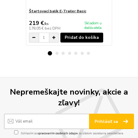
Štartovací balík E-Trailer Basic
E-Load
219 €
289 €
Skladom u
/
ks
/
ks
dodávateľa
178,05 €
bez DPH
234,96 €
bez
Pridať do košíka
Nepremeškajte novinky, akcie a
zľavy!
Prihlásiť sa
Súhlasím so
spracovaním osobných údajov
za účelom zasielania newslettera.