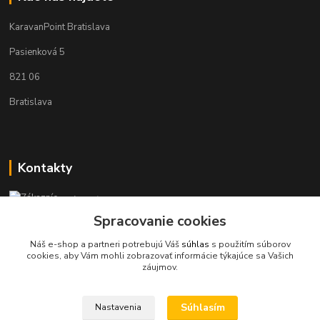
KaravanPoint Bratislava
Pasienková 5
821 06
Bratislava
Kontakty
Zákaznícka podpora KaravanPoint
+421902309993
Spracovanie cookies
(Po-Pia, 9-18 hod.)
Náš e-shop a partneri potrebujú Váš
súhlas
s použitím súborov
cookies, aby Vám mohli zobrazovať informácie týkajúce sa Vašich
info@karavanpoint.sk
záujmov.
Súhlasím
Nastavenia