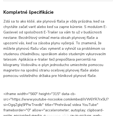
Kompletné špecifikácie
Zdá sa to ako klišé, ale plynová fľaša je vždy prázdna, keď sa
chystáte začať variť alebo keď sa zapne kúrenie. S modulom E-
Gaslevel od spoločnosti E-Trailer sa vám to už v budúcnosti
nestane. Bezdrôtový snímač meria obsah plynovej fľaše a
upozorní vás, keď sa zásoba plynu vyčerpá. To znamená, že
môžete plynovú fľašu včas vymeniť a vyhnúť sa problémom so
studenou chladničkou, sporákom alebo studeným vykurovacím
telesom. Aplikácia e-trailer tiež prepočítava percentá na
kilogramy. Vodováhu e-plyn jednoducho umiestnite pomocou
magnetov na spodnú stranu oceľovej plynovej fľaše alebo
pomocou voliteľného držiaka pre hliníkové plynové fľaše.
<iframe width="560" height="315" data-cb-
src="https://www.youtube-nocookie.com/embed/iVW6YR7rx5U?
si=OgqZgIq5FPwTrwdb" title="Prehrávač videa YouTube"
frameborder="0" allow="accelerometer; autoplay; clipboard-
write; encrypted-media; gyroscope; picture-in-picture; web-