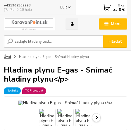
0
ks
+421902309993
EUR
za
0 €
(Po-Pia, 9-18 hod.)
Menu
Hľadať
Úvod
Hladina plynu E-gas - Snímač hladiny plynu
Hladina plynu E-gas - Snímač
hladiny plynu</p>
Novinka
TOP produkt